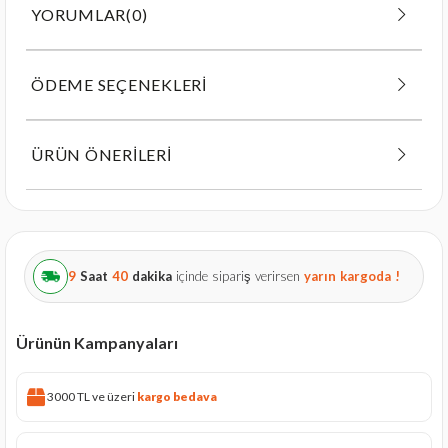
YORUMLAR
(0)
ÖDEME SEÇENEKLERI
ÜRÜN ÖNERILERI
9
Saat
40
dakika
içinde sipariş verirsen
yarın
kargoda !
Ürünün Kampanyaları
3000 TL ve üzeri
kargo bedava