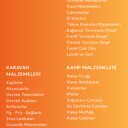
Güvenlik Malzemeleri
Kasa Malzemeleri
Çamurluklar
El Vinçleri
Tekne Römorku Malzemeleri
Bağımsız Torsiyonlu Dingil
Frenli Torsiyon Dingil
Frensiz Torsiyon Dingil
Frenli Çeki Oku
Lastik ve Jant
KARAVAN
KAMP MALZEMELERİ
MALZEMELERİ
Kamp Ocağı
Kamp Sandalyesi
Kaplinler
Kampetler
Aksesuarlar
Matlar
Destek Tekerlekleri
Soğutucu Çantalar
Destek Ayakları
Su Geçirmez Çantalar
Refletörler
Kamp Mutfağı
Fiş - Priz - Bağlantı
Kamp Çadırları
Stop Lambaları
Güvenlik Malzemeleri