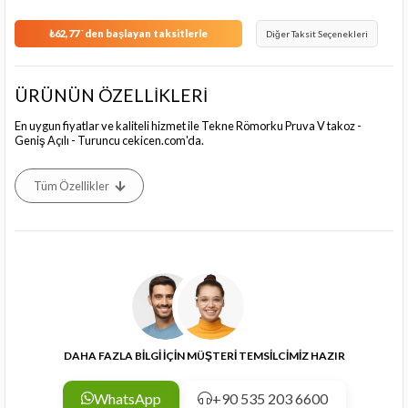
₺62,77
`den başlayan taksitlerle
Diğer Taksit Seçenekleri
ÜRÜNÜN ÖZELLİKLERİ
En uygun fiyatlar ve kaliteli hizmet ile Tekne Römorku Pruva V takoz -
Geniş Açılı - Turuncu cekicen.com'da.
Tüm Özellikler
DAHA FAZLA BİLGİ İÇİN MÜŞTERİ TEMSİLCİMİZ HAZIR
WhatsApp
+90 535 203 6600