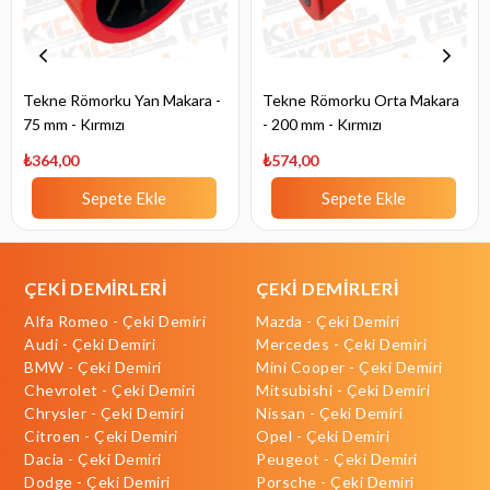
Tekne Römorku Yan Makara -
Tekne Römorku Orta Makara
75 mm - Kırmızı
- 200 mm - Kırmızı
₺364,00
₺574,00
Sepete Ekle
Sepete Ekle
ÇEKİ DEMİRLERİ
ÇEKİ DEMİRLERİ
Alfa Romeo - Çeki Demiri
Mazda - Çeki Demiri
Audi - Çeki Demiri
Mercedes - Çeki Demiri
BMW - Çeki Demiri
Mini Cooper - Çeki Demiri
Chevrolet - Çeki Demiri
Mitsubishi - Çeki Demiri
Chrysler - Çeki Demiri
Nissan - Çeki Demiri
Citroen - Çeki Demiri
Opel - Çeki Demiri
Dacia - Çeki Demiri
Peugeot - Çeki Demiri
Dodge - Çeki Demiri
Porsche - Çeki Demiri