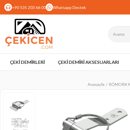
+90 535 203 66 00
Whatsapp Destek
ÇEKİ DEMİRLERİ
ÇEKİ DEMİRİ AKSESUARLARI
Anasayfa
RÖMORK M