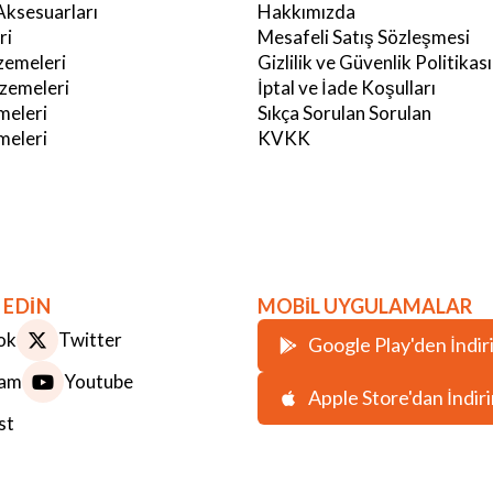
Aksesuarları
Hakkımızda
ri
Mesafeli Satış Sözleşmesi
emeleri
Gizlilik ve Güvenlik Politikası
zemeleri
İptal ve İade Koşulları
meleri
Sıkça Sorulan Sorulan
eleri
KVKK
 EDİN
MOBİL UYGULAMALAR
ok
Twitter
Google Play'den İndir
ram
Youtube
Apple Store'dan İndir
st