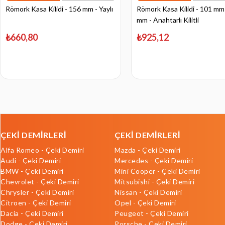
Römork Kasa Kilidi - 156 mm - Yaylı
Römork Kasa Kilidi - 101 mm
mm - Anahtarlı Kilitli
₺660,80
₺925,12
ÇEKİ DEMİRLERİ
ÇEKİ DEMİRLERİ
Alfa Romeo - Çeki Demiri
Mazda - Çeki Demiri
Audi - Çeki Demiri
Mercedes - Çeki Demiri
BMW - Çeki Demiri
Mini Cooper - Çeki Demiri
Chevrolet - Çeki Demiri
Mitsubishi - Çeki Demiri
Chrysler - Çeki Demiri
Nissan - Çeki Demiri
Citroen - Çeki Demiri
Opel - Çeki Demiri
Dacia - Çeki Demiri
Peugeot - Çeki Demiri
Dodge - Çeki Demiri
Porsche - Çeki Demiri