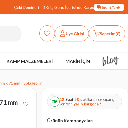
Çeki Demirleri
1-3 İş Günü İçerisinde Kargo
Sipariş Takibi
Üye Girişi
Sepetim
0
KAMP MALZEMELERİ
MARİN İÇİN
m x 71 mm - Sökülebilir
12
Saat
50
dakika
içinde sipariş
 71 mm
verirsen
yarın
kargoda !
Ürünün Kampanyaları