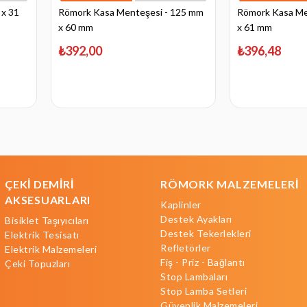
 x 31
Römork Kasa Menteşesi - 125 mm
Römork Kasa Me
x 60 mm
x 61 mm
₺392,00
₺396,48
ÇEKİ DEMİRİ
RÖMORK MALZEMELERİ
AKSESUARLARI
Kaplinler
Destek Ayakları
Bisiklet Taşıyıcıları
Destek Tekerlekleri
Elektrik Tesisatı
Refletörler
Elektrik Malzemeleri
Fiş - Priz - Bağlantı
Çeki Topuzları
Stop Lambaları
Stop Lamba Setleri
Güvenlik Malzemeleri