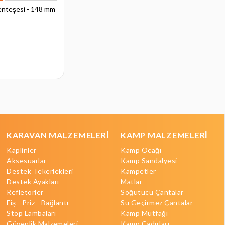
nteşesi - 148 mm
Römork Kasa Kilidi - 240 mm x 45
mm - Dar
₺504,00
KARAVAN MALZEMELERİ
KAMP MALZEMELERİ
Kaplinler
Kamp Ocağı
Aksesuarlar
Kamp Sandalyesi
Destek Tekerlekleri
Kampetler
Destek Ayakları
Matlar
Refletörler
Soğutucu Çantalar
Fiş - Priz - Bağlantı
Su Geçirmez Çantalar
Stop Lambaları
Kamp Mutfağı
Güvenlik Malzemeleri
Kamp Çadırları