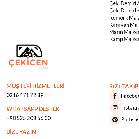
Çeki Demiri 
Çeki Demirle
Römork Malz
Karavan Mal
Marin Malze
Kamp Malzem
MÜŞTERİ HİZMETLERİ
BİZİ TAKİP
0216 471 72 89
Facebo
Instag
WHATSAPP DESTEK
+90 535 203 66 00
Pintere
BİZE YAZIN
Çerez Kullanımı