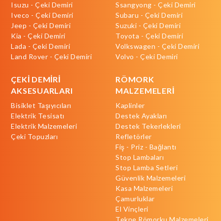
Isuzu - Çeki Demiri
Ssangyong - Çeki Demiri
Iveco - Çeki Demiri
Subaru - Çeki Demiri
Jeep - Çeki Demiri
Suzuki - Çeki Demiri
Kia - Çeki Demiri
Toyota - Çeki Demiri
Lada - Çeki Demiri
Volkswagen - Çeki Demiri
Land Rover - Çeki Demiri
Volvo - Çeki Demiri
ÇEKİ DEMİRİ
RÖMORK
AKSESUARLARI
MALZEMELERİ
Bisiklet Taşıyıcıları
Kaplinler
Elektrik Tesisatı
Destek Ayakları
Elektrik Malzemeleri
Destek Tekerlekleri
Çeki Topuzları
Refletörler
Fiş - Priz - Bağlantı
Stop Lambaları
Stop Lamba Setleri
Güvenlik Malzemeleri
Kasa Malzemeleri
Çamurluklar
El Vinçleri
Tekne Römorku Malzemeleri