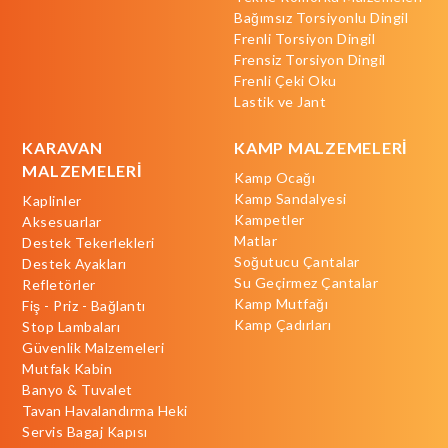
Bağımsız Torsiyonlu Dingil
Frenli Torsiyon Dingil
Frensiz Torsiyon Dingil
Frenli Çeki Oku
Lastik ve Jant
KARAVAN
KAMP MALZEMELERİ
MALZEMELERİ
Kamp Ocağı
Kamp Sandalyesi
Kaplinler
Kampetler
Aksesuarlar
Matlar
Destek Tekerlekleri
Soğutucu Çantalar
Destek Ayakları
Su Geçirmez Çantalar
Refletörler
Kamp Mutfağı
Fiş - Priz - Bağlantı
Kamp Çadırları
Stop Lambaları
Güvenlik Malzemeleri
Mutfak Kabin
Banyo & Tuvalet
Tavan Havalandırma Heki
Servis Bagaj Kapısı