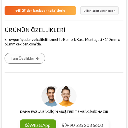
₺45,05
`den başlayan taksitlerle
Diğer Taksit Seçenekleri
ÜRÜNÜN ÖZELLİKLERİ
En uygun fiyatlar ve kaliteli hizmet ile Römork Kasa Menteşesi - 140 mm x
61 mm cekicen.com'da.
Tüm Özellikler
DAHA FAZLA BİLGİ İÇİN MÜŞTERİ TEMSİLCİMİZ HAZIR
WhatsApp
+90 535 203 6600