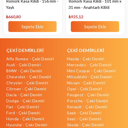
Römork Kasa Kilidi - 156 mm -
Römork Kasa Kilidi - 101 mm x
Yaylı
31 mm - Anahtarlı Kilitli
₺660,80
₺925,12
Sepete Ekle
Sepete Ekle
ÇEKİ DEMİRLERİ
ÇEKİ DEMİRLERİ
Alfa Romeo - Çeki Demiri
Mazda - Çeki Demiri
Audi - Çeki Demiri
Mercedes - Çeki Demiri
BMW - Çeki Demiri
Mini Cooper - Çeki Demiri
Chevrolet - Çeki Demiri
Mitsubishi - Çeki Demiri
Chrysler - Çeki Demiri
Nissan - Çeki Demiri
Citroen - Çeki Demiri
Opel - Çeki Demiri
Dacia - Çeki Demiri
Peugeot - Çeki Demiri
Dodge - Çeki Demiri
Porsche - Çeki Demiri
Fiat - Çeki Demiri
Renault - Çeki Demiri
Ford - Çeki Demiri
Saab - Çeki Demiri
Honda - Çeki Demiri
Seat - Çeki Demiri
Hyundai - Çeki Demiri
Skoda - Çeki Demiri