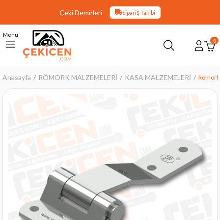
Çeki Demirleri
Sipariş Takibi
Menu
0
Anasayfa
RÖMORK MALZEMELERİ
KASA MALZEMELERİ
Römork 
›