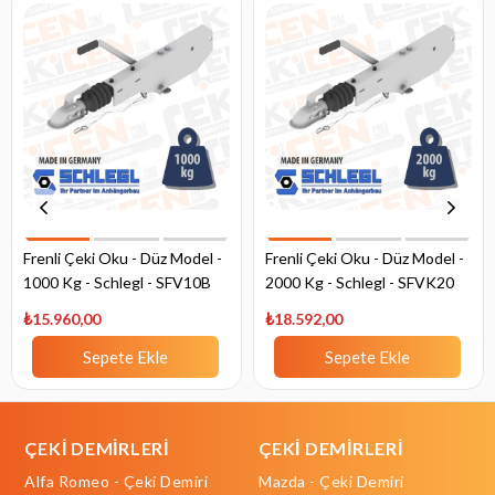
Frenli Çeki Oku - Düz Model -
Frenli Çeki Oku - Düz Model -
1000 Kg - Schlegl - SFV10B
2000 Kg - Schlegl - SFVK20
₺15.960,00
₺18.592,00
Sepete Ekle
Sepete Ekle
ÇEKİ DEMİRLERİ
ÇEKİ DEMİRLERİ
Alfa Romeo - Çeki Demiri
Mazda - Çeki Demiri