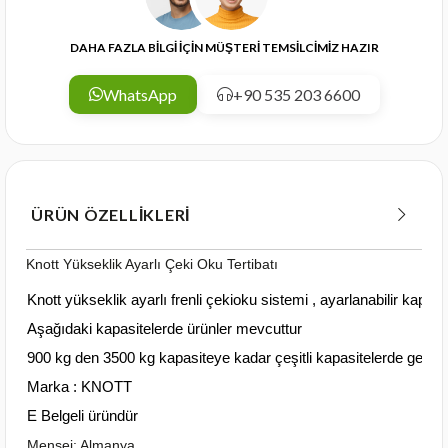
DAHA FAZLA BİLGİ İÇİN MÜŞTERİ TEMSİLCİMİZ HAZIR
WhatsApp
+90 535 203 6600
ÜRÜN ÖZELLIKLERI
Knott Yükseklik Ayarlı Çeki Oku Tertibatı
Knott yükseklik ayarlı frenli çekioku sistemi , ayarlanabilir kapli
Aşağıdaki kapasitelerde ürünler mevcuttur
900 kg den 3500 kg kapasiteye kadar çeşitli kapasitelerde geniş
Marka : KNOTT
E Belgeli üründür
Menşei: Almanya