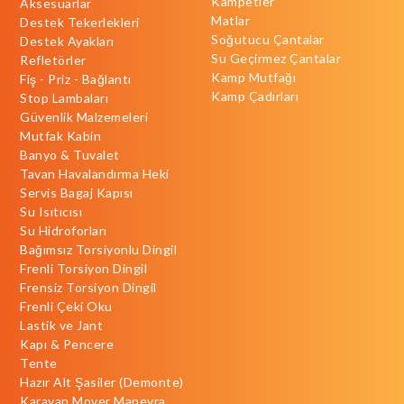
Kampetler
Aksesuarlar
Matlar
Destek Tekerlekleri
Soğutucu Çantalar
Destek Ayakları
Su Geçirmez Çantalar
Refletörler
Kamp Mutfağı
Fiş - Priz - Bağlantı
Kamp Çadırları
Stop Lambaları
Güvenlik Malzemeleri
Mutfak Kabin
Banyo & Tuvalet
Tavan Havalandırma Heki
Servis Bagaj Kapısı
Su Isıtıcısı
Su Hidroforları
Bağımsız Torsiyonlu Dingil
Frenli Torsiyon Dingil
Frensiz Torsiyon Dingil
Frenli Çeki Oku
Lastik ve Jant
Kapı & Pencere
Tente
Hazır Alt Şasiler (Demonte)
Karavan Mover Manevra