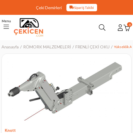
Çeki Demirleri
Sipariş Takibi
Menu
0
Anasayfa
RÖMORK MALZEMELERİ
FRENLİ ÇEKİ OKU
Yükseklik Ay
›
Knott