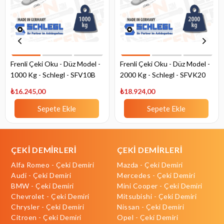
Frenli Çeki Oku - Düz Model -
Frenli Çeki Oku - Düz Model -
1000 Kg - Schlegl - SFV10B
2000 Kg - Schlegl - SFVK20
₺16.245,00
₺18.924,00
Sepete Ekle
Sepete Ekle
ÇEKİ DEMİRLERİ
ÇEKİ DEMİRLERİ
Alfa Romeo - Çeki Demiri
Mazda - Çeki Demiri
Audi - Çeki Demiri
Mercedes - Çeki Demiri
BMW - Çeki Demiri
Mini Cooper - Çeki Demiri
Chevrolet - Çeki Demiri
Mitsubishi - Çeki Demiri
Chrysler - Çeki Demiri
Nissan - Çeki Demiri
Citroen - Çeki Demiri
Opel - Çeki Demiri