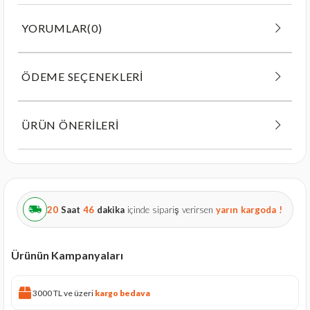
YORUMLAR
(0)
ÖDEME SEÇENEKLERI
ÜRÜN ÖNERILERI
20
Saat
46
dakika
içinde sipariş verirsen
yarın
kargoda !
Ürünün Kampanyaları
3000 TL ve üzeri
kargo bedava