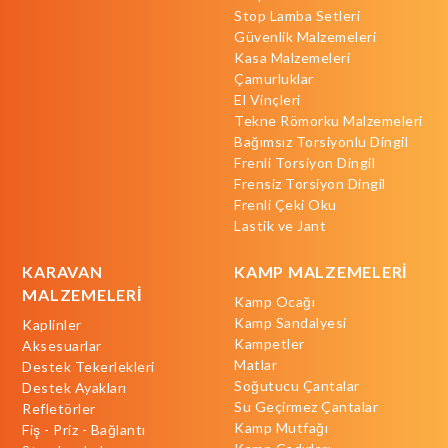
Stop Lamba Setleri
Güvenlik Malzemeleri
Kasa Malzemeleri
Çamurluklar
El Vinçleri
Tekne Römorku Malzemeleri
Bağımsız Torsiyonlu Dingil
Frenli Torsiyon Dingil
Frensiz Torsiyon Dingil
Frenli Çeki Oku
Lastik ve Jant
KARAVAN
KAMP MALZEMELERİ
MALZEMELERİ
Kamp Ocağı
Kamp Sandalyesi
Kaplinler
Kampetler
Aksesuarlar
Matlar
Destek Tekerlekleri
Soğutucu Çantalar
Destek Ayakları
Su Geçirmez Çantalar
Refletörler
Kamp Mutfağı
Fiş - Priz - Bağlantı