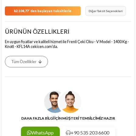
₺2.104,77
`den başlayan taksitlerle
Diğer Taksit Seçenekleri
ÜRÜNÜN ÖZELLİKLERİ
En uygun fiyatlar ve kaliteli hizmet ile Frenli Çeki Oku - V Model - 1400 Kg -
Knott - KFL14A cekicen.com'da.
Tüm Özellikler
DAHA FAZLA BİLGİ İÇİN MÜŞTERİ TEMSİLCİMİZ HAZIR
WhatsApp
+90 535 203 6600