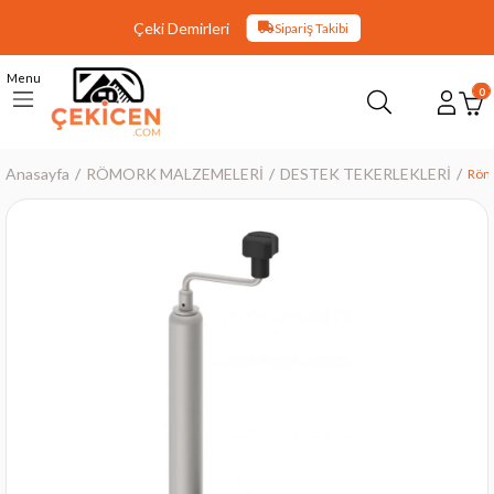
Çeki Demirleri
Sipariş Takibi
Menu
0
Anasayfa
RÖMORK MALZEMELERİ
DESTEK TEKERLEKLERİ
Römo
›