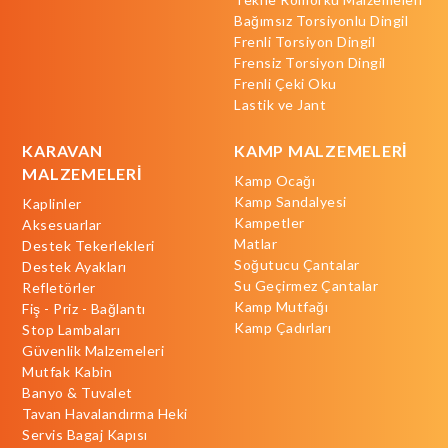
Bağımsız Torsiyonlu Dingil
Frenli Torsiyon Dingil
Frensiz Torsiyon Dingil
Frenli Çeki Oku
Lastik ve Jant
KARAVAN
KAMP MALZEMELERİ
MALZEMELERİ
Kamp Ocağı
Kamp Sandalyesi
Kaplinler
Kampetler
Aksesuarlar
Matlar
Destek Tekerlekleri
Soğutucu Çantalar
Destek Ayakları
Su Geçirmez Çantalar
Refletörler
Kamp Mutfağı
Fiş - Priz - Bağlantı
Kamp Çadırları
Stop Lambaları
Güvenlik Malzemeleri
Mutfak Kabin
Banyo & Tuvalet
Tavan Havalandırma Heki
Servis Bagaj Kapısı