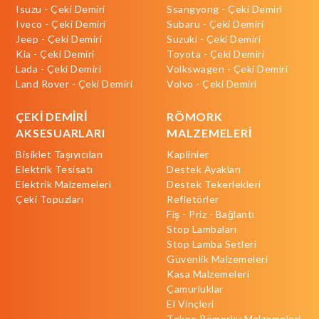
Isuzu - Çeki Demiri
Ssangyong - Çeki Demiri
Iveco - Çeki Demiri
Subaru - Çeki Demiri
Jeep - Çeki Demiri
Suzuki - Çeki Demiri
Kia - Çeki Demiri
Toyota - Çeki Demiri
Lada - Çeki Demiri
Volkswagen - Çeki Demiri
Land Rover - Çeki Demiri
Volvo - Çeki Demiri
ÇEKİ DEMİRİ
RÖMORK
AKSESUARLARI
MALZEMELERİ
Bisiklet Taşıyıcıları
Kaplinler
Elektrik Tesisatı
Destek Ayakları
Elektrik Malzemeleri
Destek Tekerlekleri
Çeki Topuzları
Refletörler
Fiş - Priz - Bağlantı
Stop Lambaları
Stop Lamba Setleri
Güvenlik Malzemeleri
Kasa Malzemeleri
Çamurluklar
El Vinçleri
Tekne Römorku Malzemeleri