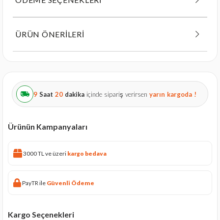
ÜRÜN ÖNERILERI
9
Saat
20
dakika
içinde sipariş verirsen
yarın
kargoda !
Ürünün Kampanyaları
3000 TL ve üzeri
kargo bedava
PayTR ile
Güvenli Ödeme
Kargo Seçenekleri