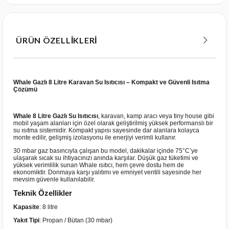
ÜRÜN ÖZELLIKLERI
Whale Gazlı 8 Litre Karavan Su Isıtıcısı – Kompakt ve Güvenli Isıtma
Çözümü
Whale 8 Litre Gazlı Su Isıtıcısı
, karavan, kamp aracı veya tiny house gibi
mobil yaşam alanları için özel olarak geliştirilmiş yüksek performanslı bir
su ısıtma sistemidir. Kompakt yapısı sayesinde dar alanlara kolayca
monte edilir, gelişmiş izolasyonu ile enerjiyi verimli kullanır.
30 mbar gaz basıncıyla çalışan bu model, dakikalar içinde 75°C’ye
ulaşarak sıcak su ihtiyacınızı anında karşılar. Düşük gaz tüketimi ve
yüksek verimlilik sunan Whale ısıtıcı, hem çevre dostu hem de
ekonomiktir. Donmaya karşı yalıtımı ve emniyet ventili sayesinde her
mevsim güvenle kullanılabilir.
Teknik Özellikler
Kapasite
: 8 litre
Yakıt Tipi
: Propan / Bütan (30 mbar)