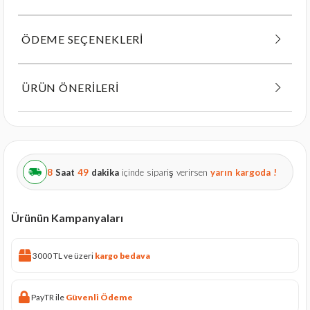
ÖDEME SEÇENEKLERI
ÜRÜN ÖNERILERI
8
Saat
49
dakika
içinde sipariş verirsen
yarın
kargoda !
Ürünün Kampanyaları
3000 TL ve üzeri
kargo bedava
PayTR ile
Güvenli Ödeme