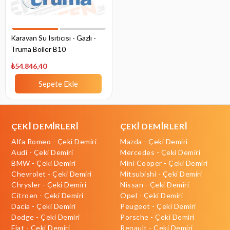
Karavan Su Isıtıcısı - Gazlı -
Truma Boiler B10
₺54.846,40
Sepete Ekle
ÇEKİ DEMİRLERİ
ÇEKİ DEMİRLERİ
Alfa Romeo - Çeki Demiri
Mazda - Çeki Demiri
Audi - Çeki Demiri
Mercedes - Çeki Demiri
BMW - Çeki Demiri
Mini Cooper - Çeki Demiri
Chevrolet - Çeki Demiri
Mitsubishi - Çeki Demiri
Chrysler - Çeki Demiri
Nissan - Çeki Demiri
Citroen - Çeki Demiri
Opel - Çeki Demiri
Dacia - Çeki Demiri
Peugeot - Çeki Demiri
Dodge - Çeki Demiri
Porsche - Çeki Demiri
Fiat - Çeki Demiri
Renault - Çeki Demiri