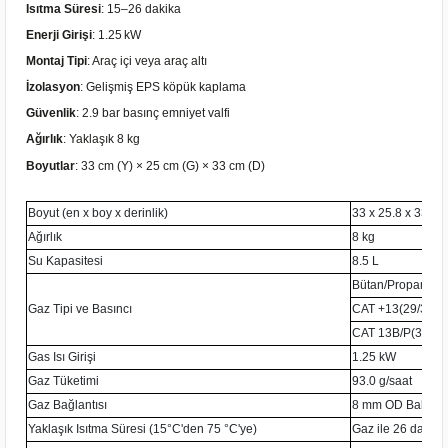
Isıtma Süresi
: 15–26 dakika
Enerji Girişi
: 1.25 kW
Montaj Tipi
: Araç içi veya araç altı
İzolasyon
: Gelişmiş EPS köpük kaplama
Güvenlik
: 2.9 bar basınç emniyet valfi
Ağırlık
: Yaklaşık 8 kg
Boyutlar
: 33 cm (Y) × 25 cm (G) × 33 cm (D)
Boyut (en x boy x derinlik)
33 x 25.8 x 33 cm
Ağırlık
8 kg
Su Kapasitesi
8.5 L
Bütan/Propan 30
Gaz Tipi ve Basıncı
CAT +13(29/37)
CAT 13B/P(30)
Gas Isı Girişi
1.25 kW
Gaz Tüketimi
93.0 g/saat
Gaz Bağlantısı
8 mm OD Bakır B
Yaklaşık Isıtma Süresi (15°C'den 75 °C'ye)
Gaz ile 26 dakika