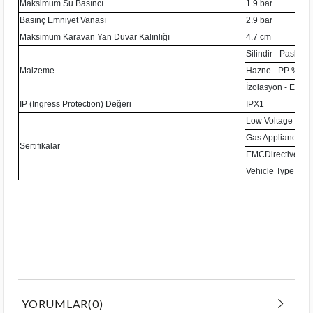
Maksimum Su Basıncı
1.9 bar
Basınç Emniyet Vanası
2.9 bar
Maksimum Karavan Yan Duvar Kalınlığı
4.7 cm
Silindir - Paslan
Malzeme
Hazne - PP %20 
İzolasyon - EPS
IP (Ingress Protection) Değeri
IPX1
Low Voltage Dire
Gas Appliance Di
Sertifikalar
EMCDirective 200
Vehicle Type App
YORUMLAR
(0)