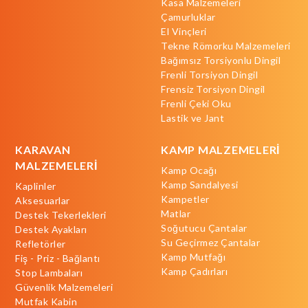
Kasa Malzemeleri
Çamurluklar
El Vinçleri
Tekne Römorku Malzemeleri
Bağımsız Torsiyonlu Dingil
Frenli Torsiyon Dingil
Frensiz Torsiyon Dingil
Frenli Çeki Oku
Lastik ve Jant
KARAVAN
KAMP MALZEMELERİ
MALZEMELERİ
Kamp Ocağı
Kamp Sandalyesi
Kaplinler
Kampetler
Aksesuarlar
Matlar
Destek Tekerlekleri
Soğutucu Çantalar
Destek Ayakları
Su Geçirmez Çantalar
Refletörler
Kamp Mutfağı
Fiş - Priz - Bağlantı
Kamp Çadırları
Stop Lambaları
Güvenlik Malzemeleri
Mutfak Kabin