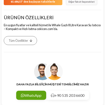
₺5.686,57
`den başlayan taksitlerle
Diğer Taksit Seçenekleri
ÜRÜNÜN ÖZELLİKLERİ
En uygun fiyatlar ve kaliteli hizmet ile Whale Gazlı 8 Litre Karavan Su Isıtıcısı
– Kompakt ve Hızlı Isıtma cekicen.com'da.
Tüm Özellikler
DAHA FAZLA BİLGİ İÇİN MÜŞTERİ TEMSİLCİMİZ HAZIR
WhatsApp
+90 535 203 6600