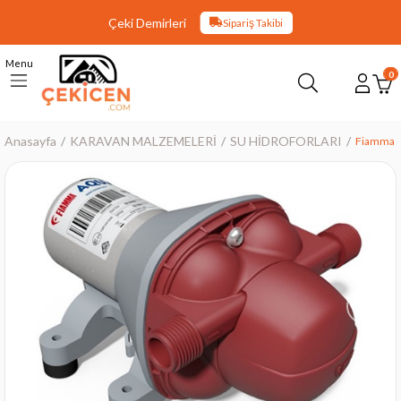
Çeki Demirleri
Sipariş Takibi
Menu
0
Anasayfa
KARAVAN MALZEMELERİ
SU HİDROFORLARI
Fiamma 1
›