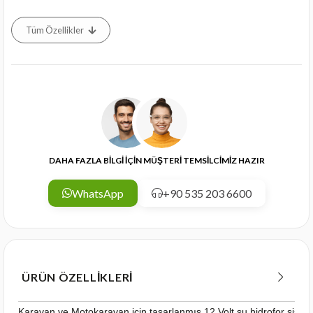
Tüm Özellikler
DAHA FAZLA BİLGİ İÇİN MÜŞTERİ TEMSİLCİMİZ HAZIR
WhatsApp
+90 535 203 6600
ÜRÜN ÖZELLIKLERI
Karavan ve Motokaravan için tasarlanmış 12 Volt su hidrofor sistemi 