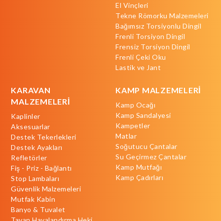
El Vinçleri
Tekne Römorku Malzemeleri
Bağımsız Torsiyonlu Dingil
Frenli Torsiyon Dingil
Frensiz Torsiyon Dingil
Frenli Çeki Oku
Lastik ve Jant
KARAVAN
KAMP MALZEMELERİ
MALZEMELERİ
Kamp Ocağı
Kamp Sandalyesi
Kaplinler
Kampetler
Aksesuarlar
Matlar
Destek Tekerlekleri
Soğutucu Çantalar
Destek Ayakları
Su Geçirmez Çantalar
Refletörler
Kamp Mutfağı
Fiş - Priz - Bağlantı
Kamp Çadırları
Stop Lambaları
Güvenlik Malzemeleri
Mutfak Kabin
Banyo & Tuvalet
Tavan Havalandırma Heki