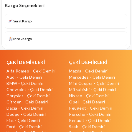
Kargo Seçenekleri
Sürat Kargo
MNG Kargo
ÇEKİ DEMİRLERİ
ÇEKİ DEMİRLERİ
Alfa Romeo - Çeki Demiri
Mazda - Çeki Demiri
Audi - Çeki Demiri
Mercedes - Çeki Demiri
BMW - Çeki Demiri
Mini Cooper - Çeki Demiri
Chevrolet - Çeki Demiri
Mitsubishi - Çeki Demiri
Chrysler - Çeki Demiri
Nissan - Çeki Demiri
Citroen - Çeki Demiri
Opel - Çeki Demiri
Dacia - Çeki Demiri
Peugeot - Çeki Demiri
Dodge - Çeki Demiri
Porsche - Çeki Demiri
Fiat - Çeki Demiri
Renault - Çeki Demiri
Ford - Çeki Demiri
Saab - Çeki Demiri