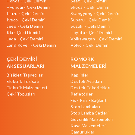
Honda - Çeki Demiri
Seat - Çeki Demiri
Hyundai - Çeki Demiri
Skoda - Çeki Demiri
Isuzu - Çeki Demiri
Ssangyong - Çeki Demiri
Iveco - Çeki Demiri
Subaru - Çeki Demiri
Jeep - Çeki Demiri
Suzuki - Çeki Demiri
Kia - Çeki Demiri
Toyota - Çeki Demiri
Lada - Çeki Demiri
Volkswagen - Çeki Demiri
Land Rover - Çeki Demiri
Volvo - Çeki Demiri
ÇEKİ DEMİRİ
RÖMORK
AKSESUARLARI
MALZEMELERİ
Bisiklet Taşıyıcıları
Kaplinler
Elektrik Tesisatı
Destek Ayakları
Elektrik Malzemeleri
Destek Tekerlekleri
Çeki Topuzları
Refletörler
Fiş - Priz - Bağlantı
Stop Lambaları
Stop Lamba Setleri
Güvenlik Malzemeleri
Kasa Malzemeleri
Çamurluklar