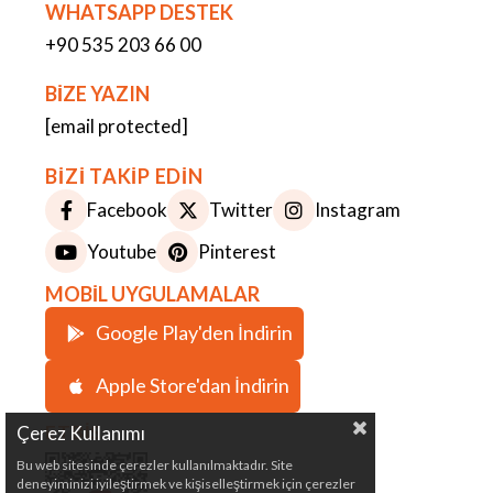
WHATSAPP DESTEK
+90 535 203 66 00
BİZE YAZIN
[email protected]
BİZİ TAKİP EDİN
Facebook
Twitter
Instagram
Youtube
Pinterest
MOBİL UYGULAMALAR
Google Play'den İndirin
Apple Store'dan İndirin
ETBİS
Çerez Kullanımı
Bu web sitesinde çerezler kullanılmaktadır. Site
deneyiminizi iyileştirmek ve kişiselleştirmek için çerezler