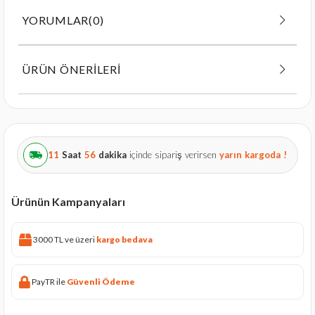
YORUMLAR
(0)
ÜRÜN ÖNERILERI
11
Saat
56
dakika
içinde sipariş verirsen
yarın
kargoda !
Ürünün Kampanyaları
3000 TL ve üzeri
kargo bedava
PayTR ile
Güvenli Ödeme