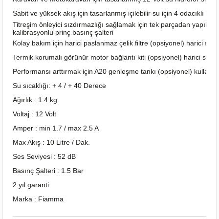
Sabit ve yüksek akış için tasarlanmış içilebilir su için 4 odacıklı k
Titreşim önleyici sızdırmazlığı sağlamak için tek parçadan yapılmış 
kalibrasyonlu prinç basınç şalteri
Kolay bakım için harici paslanmaz çelik filtre (opsiyonel) harici satıl
Termik korumalı görünür motor bağlantı kiti (opsiyonel) harici satılı
Performansı arttırmak için A20 genleşme tankı (opsiyonel) kullanılma
Su sıcaklığı: + 4 / + 40 Derece
Ağırlık : 1.4 kg
Voltaj : 12 Volt
Amper : min 1.7 / max 2.5 A
Max Akış : 10 Litre / Dak.
Ses Seviyesi : 52 dB
Basınç Şalteri : 1.5 Bar
2 yıl garanti
Marka : Fiamma