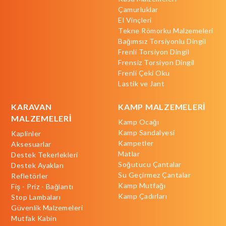
Çamurluklar
El Vinçleri
Tekne Römorku Malzemeleri
Bağımsız Torsiyonlu Dingil
Frenli Torsiyon Dingil
Frensiz Torsiyon Dingil
Frenli Çeki Oku
Lastik ve Jant
KARAVAN
KAMP MALZEMELERİ
MALZEMELERİ
Kamp Ocağı
Kamp Sandalyesi
Kaplinler
Kampetler
Aksesuarlar
Matlar
Destek Tekerlekleri
Soğutucu Çantalar
Destek Ayakları
Su Geçirmez Çantalar
Refletörler
Kamp Mutfağı
Fiş - Priz - Bağlantı
Kamp Çadırları
Stop Lambaları
Güvenlik Malzemeleri
Mutfak Kabin