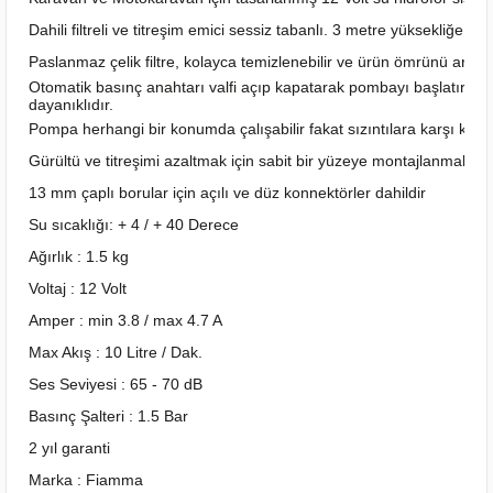
Dahili filtreli ve titreşim emici sessiz tabanlı. 3 metre yüksekliğe k
Paslanmaz çelik filtre, kolayca temizlenebilir ve ürün ömrünü arttırır
Otomatik basınç anahtarı valfi açıp kapatarak pombayı başlatır ve 
dayanıklıdır.
Pompa herhangi bir konumda çalışabilir fakat sızıntılara karşı korum
Gürültü ve titreşimi azaltmak için sabit bir yüzeye montajlanmalıdır.
13 mm çaplı borular için açılı ve düz konnektörler dahildir
Su sıcaklığı: + 4 / + 40 Derece
Ağırlık : 1.5 kg
Voltaj : 12 Volt
Amper : min 3.8 / max 4.7 A
Max Akış : 10 Litre / Dak.
Ses Seviyesi : 65 - 70 dB
Basınç Şalteri : 1.5 Bar
2 yıl garanti
Marka : Fiamma