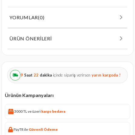
YORUMLAR
(0)
ÜRÜN ÖNERILERI
9
Saat
22
dakika
içinde sipariş verirsen
yarın
kargoda !
Ürünün Kampanyaları
3000 TL ve üzeri
kargo bedava
PayTR ile
Güvenli Ödeme