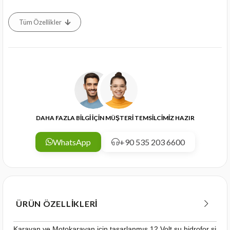
Tüm Özellikler
DAHA FAZLA BİLGİ İÇİN MÜŞTERİ TEMSİLCİMİZ HAZIR
WhatsApp
+90 535 203 6600
ÜRÜN ÖZELLIKLERI
Karavan ve Motokaravan için tasarlanmış 12 Volt su hidrofor sistem