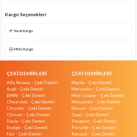
Kargo Seçenekleri
Sürat Kargo
MNG Kargo
ÇEKİ DEMİRLERİ
ÇEKİ DEMİRLERİ
Alfa Romeo - Çeki Demiri
Mazda - Çeki Demiri
Audi - Çeki Demiri
Mercedes - Çeki Demiri
BMW - Çeki Demiri
Mini Cooper - Çeki Demiri
Chevrolet - Çeki Demiri
Mitsubishi - Çeki Demiri
Chrysler - Çeki Demiri
Nissan - Çeki Demiri
Citroen - Çeki Demiri
Opel - Çeki Demiri
Dacia - Çeki Demiri
Peugeot - Çeki Demiri
Dodge - Çeki Demiri
Porsche - Çeki Demiri
Fiat - Çeki Demiri
Renault - Çeki Demiri