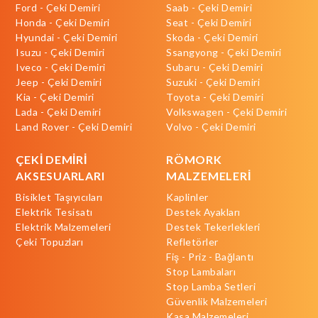
Ford - Çeki Demiri
Saab - Çeki Demiri
Honda - Çeki Demiri
Seat - Çeki Demiri
Hyundai - Çeki Demiri
Skoda - Çeki Demiri
Isuzu - Çeki Demiri
Ssangyong - Çeki Demiri
Iveco - Çeki Demiri
Subaru - Çeki Demiri
Jeep - Çeki Demiri
Suzuki - Çeki Demiri
Kia - Çeki Demiri
Toyota - Çeki Demiri
Lada - Çeki Demiri
Volkswagen - Çeki Demiri
Land Rover - Çeki Demiri
Volvo - Çeki Demiri
ÇEKİ DEMİRİ
RÖMORK
AKSESUARLARI
MALZEMELERİ
Bisiklet Taşıyıcıları
Kaplinler
Elektrik Tesisatı
Destek Ayakları
Elektrik Malzemeleri
Destek Tekerlekleri
Çeki Topuzları
Refletörler
Fiş - Priz - Bağlantı
Stop Lambaları
Stop Lamba Setleri
Güvenlik Malzemeleri
Kasa Malzemeleri