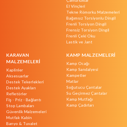
Çamurluklar
El Vinçleri
Tekne Römorku Malzemeleri
Bağımsız Torsiyonlu Dingil
Frenli Torsiyon Dingil
Frensiz Torsiyon Dingil
Frenli Çeki Oku
Lastik ve Jant
KARAVAN
KAMP MALZEMELERİ
MALZEMELERİ
Kamp Ocağı
Kamp Sandalyesi
Kaplinler
Kampetler
Aksesuarlar
Matlar
Destek Tekerlekleri
Soğutucu Çantalar
Destek Ayakları
Su Geçirmez Çantalar
Refletörler
Kamp Mutfağı
Fiş - Priz - Bağlantı
Kamp Çadırları
Stop Lambaları
Güvenlik Malzemeleri
Mutfak Kabin
Banyo & Tuvalet