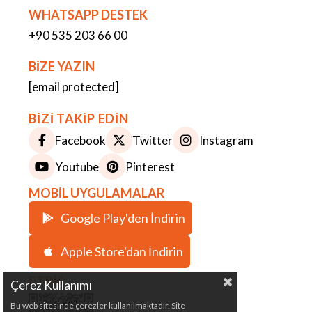
WHATSAPP DESTEK
+90 535 203 66 00
BİZE YAZIN
[email protected]
BİZİ TAKİP EDİN
Facebook
Twitter
Instagram
Youtube
Pinterest
MOBİL UYGULAMALAR
Google Play'den İndirin
Apple Store'dan İndirin
ETBİS
Çerez Kullanımı
Bu web sitesinde çerezler kullanılmaktadır. Site