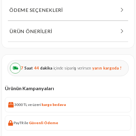
ÖDEME SEÇENEKLERI
ÜRÜN ÖNERILERI
7
Saat
44
dakika
içinde sipariş verirsen
yarın
kargoda !
Ürünün Kampanyaları
3000 TL ve üzeri
kargo bedava
PayTR ile
Güvenli Ödeme