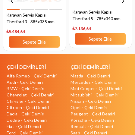
Karavan Servis Kapısı
Karavan Servis Kapısı
Thetford 5 - 785x340 mm
Thetford 3 - 385x335 mm
₺7.136,64
₺5.484,64
Sepete Ekle
Sepete Ekle
ÇEKİ DEMİRLERİ
ÇEKİ DEMİRLERİ
Alfa Romeo - Çeki Demiri
Mazda - Çeki Demiri
Audi - Çeki Demiri
Mercedes - Çeki Demiri
BMW - Çeki Demiri
Mini Cooper - Çeki Demiri
Chevrolet - Çeki Demiri
Mitsubishi - Çeki Demiri
Chrysler - Çeki Demiri
Nissan - Çeki Demiri
Citroen - Çeki Demiri
Opel - Çeki Demiri
Dacia - Çeki Demiri
Peugeot - Çeki Demiri
Dodge - Çeki Demiri
Porsche - Çeki Demiri
Fiat - Çeki Demiri
Renault - Çeki Demiri
Ford - Çeki Demiri
Saab - Çeki Demiri