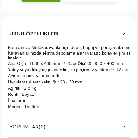
ÜRÜN ÖZELLIKLERI
Karavan ve Motokaravanlar için depo, bagaj ve geniş malzemeler içi
Karavanlarınızda ekstra depolama alanı yaratıp kolay erişim sağlayab
imaldir
Ana Ölçü : 1038 x 465 mm / Kapı Ölçüsü : 980 x 400 mm
Yatay veya dikey uygulanabilir , su geçirmez yalıtım ve UV dirençli
Açma butonlu ve anahtarlı
Uygulama duvar kalınlığı : 23 - 39 mm
Ağırlık : 2.8 Kg
Renk : Beyaz
İthal ürün
Marka : Thetford
YORUMLAR
(0)