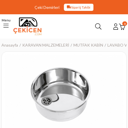
Çeki Demirleri
Sipariş Takibi
Menu
0
Anasayfa
KARAVAN MALZEMELERİ
MUTFAK KABİN
LAVABO VE
›