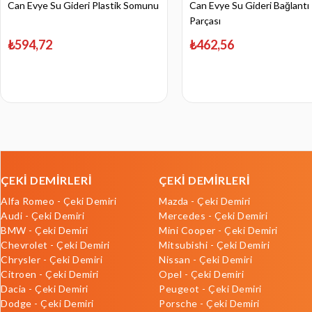
Can Evye Su Gideri Plastik Somunu
Can Evye Su Gideri Bağlantı
Parçası
₺594,72
₺462,56
ÇEKİ DEMİRLERİ
ÇEKİ DEMİRLERİ
Alfa Romeo - Çeki Demiri
Mazda - Çeki Demiri
Audi - Çeki Demiri
Mercedes - Çeki Demiri
BMW - Çeki Demiri
Mini Cooper - Çeki Demiri
Chevrolet - Çeki Demiri
Mitsubishi - Çeki Demiri
Chrysler - Çeki Demiri
Nissan - Çeki Demiri
Citroen - Çeki Demiri
Opel - Çeki Demiri
Dacia - Çeki Demiri
Peugeot - Çeki Demiri
Dodge - Çeki Demiri
Porsche - Çeki Demiri