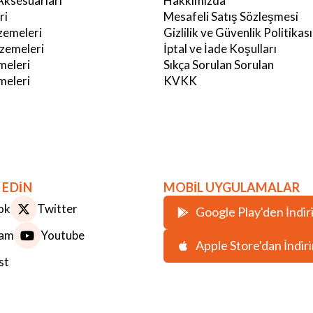
Aksesuarları
Hakkımızda
ri
Mesafeli Satış Sözleşmesi
emeleri
Gizlilik ve Güvenlik Politikası
zemeleri
İptal ve İade Koşulları
meleri
Sıkça Sorulan Sorulan
eleri
KVKK
 EDİN
MOBİL UYGULAMALAR
ok
Twitter
Google Play'den İndir
ram
Youtube
Apple Store'dan İndir
st