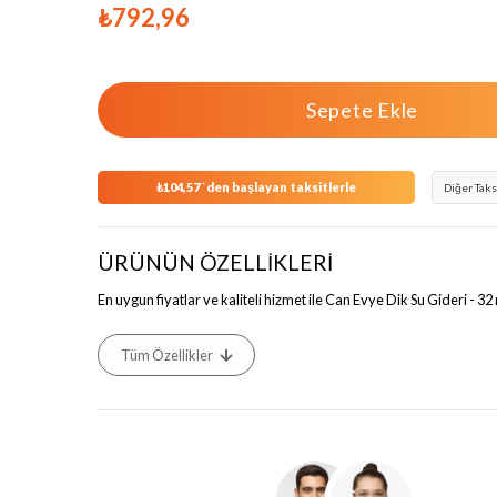
₺792,96
₺104,57
`den başlayan taksitlerle
Diğer Taks
ÜRÜNÜN ÖZELLİKLERİ
En uygun fiyatlar ve kaliteli hizmet ile Can Evye Dik Su Gideri - 
Tüm Özellikler