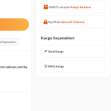
3000 TL ve üzeri
kargo bedava
PayTR ile
Güvenli Ödeme
Kargo Seçenekleri
it Seçenekleri
Sürat Kargo
MNG Kargo
32 mm cekicen.com'da.