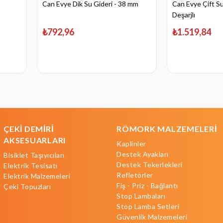
Can Evye Dik Su Gideri - 38 mm
Can Evye Çift Su
Deşarjlı
₺792,96
₺1.519,84
ÇEKİ DEMİRİ
RÖMORK MALZEMELERİ
AKSESUARLARI
Kaplinler
Destek Ayakları
Bisiklet Taşıyıcıları
Destek Tekerlekleri
Elektrik Tesisatı
Refletörler
Elektrik Malzemeleri
Fiş - Priz - Bağlantı
Çeki Topuzları
Stop Lambaları
Stop Lamba Setleri
Güvenlik Malzemeleri