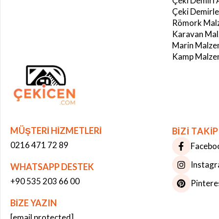
Çeki Demiri 
Çeki Demirle
Römork Malz
Karavan Mal
Marin Malze
Kamp Malzem
MÜŞTERİ HİZMETLERİ
BİZİ TAKİP
0216 471 72 89
Facebo
Instag
WHATSAPP DESTEK
+90 535 203 66 00
Pintere
BİZE YAZIN
Çerez Kullanımı
[email protected]
Bu web sitesinde çerezler kullanılmaktadır. Site deneyiminizi iyileştirmek ve