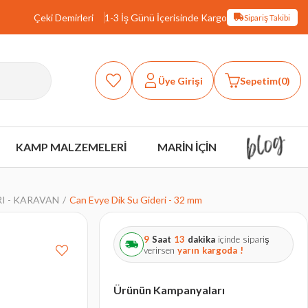
Çeki Demirleri
1-3 İş Günü İçerisinde Kargo
Sipariş Takibi
Üye Girişi
Sepetim
0
KAMP MALZEMELERİ
MARİN İÇİN
I - KARAVAN
Can Evye Dik Su Gideri - 32 mm
9
Saat
13
dakika
içinde sipariş
verirsen
yarın
kargoda !
Ürünün Kampanyaları