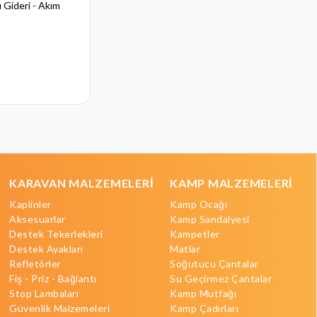
 Gideri - Akım
Can Evye Çift Su Gideri
₺859,04
KARAVAN MALZEMELERİ
KAMP MALZEMELERİ
Kaplinler
Kamp Ocağı
Aksesuarlar
Kamp Sandalyesi
Destek Tekerlekleri
Kampetler
Destek Ayakları
Matlar
Refletörler
Soğutucu Çantalar
Fiş - Priz - Bağlantı
Su Geçirmez Çantalar
Stop Lambaları
Kamp Mutfağı
Güvenlik Malzemeleri
Kamp Çadırları