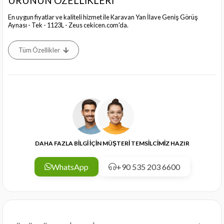
ÜRÜNÜN ÖZELLİKLERİ
En uygun fiyatlar ve kaliteli hizmet ile Karavan Yan İlave Geniş Görüş
Aynası - Tek - 1123L - Zeus cekicen.com'da.
Tüm Özellikler
DAHA FAZLA BİLGİ İÇİN MÜŞTERİ TEMSİLCİMİZ HAZIR
WhatsApp
+90 535 203 6600