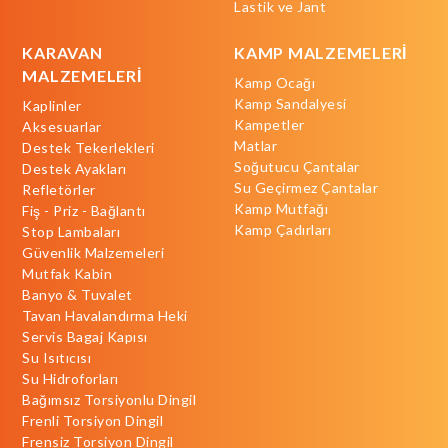
Lastik ve Jant
KARAVAN
KAMP MALZEMELERİ
MALZEMELERİ
Kamp Ocağı
Kamp Sandalyesi
Kaplinler
Kampetler
Aksesuarlar
Matlar
Destek Tekerlekleri
Soğutucu Çantalar
Destek Ayakları
Su Geçirmez Çantalar
Refletörler
Kamp Mutfağı
Fiş - Priz - Bağlantı
Kamp Çadırları
Stop Lambaları
Güvenlik Malzemeleri
Mutfak Kabin
Banyo & Tuvalet
Tavan Havalandırma Heki
Servis Bagaj Kapısı
Su Isıtıcısı
Su Hidroforları
Bağımsız Torsiyonlu Dingil
Frenli Torsiyon Dingil
Frensiz Torsiyon Dingil