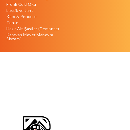
Frenli Çeki Oku
Lastik ve Jant
Kapı & Pencere
Tente
Hazır Alt Şasiler (Demonte)
Karavan Mover Manevra
Sistemi