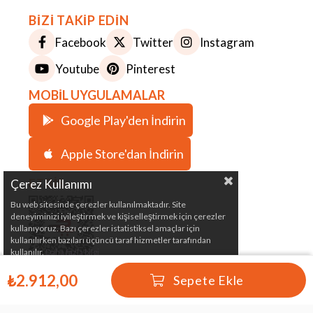
BİZİ TAKİP EDİN
Facebook
Twitter
Instagram
Youtube
Pinterest
MOBİL UYGULAMALAR
Google Play'den İndirin
Apple Store'dan İndirin
ETBİS
Çerez Kullanımı
Bu web sitesinde çerezler kullanılmaktadır. Site
deneyiminizi iyileştirmek ve kişiselleştirmek için çerezler
kullanıyoruz. Bazı çerezler istatistiksel amaçlar için
kullanılırken bazıları üçüncü taraf hizmetler tarafından
kullanılır.
Daha fazla bilgi
₺2.912,00
Çeki Demiri, Karavan, Römork, Kamp ve Marin
Malzemeleri Satış Mağazası