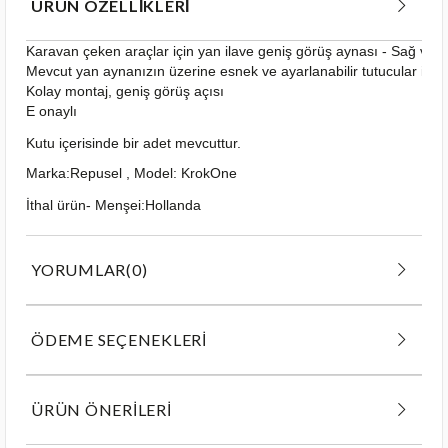
ÜRÜN ÖZELLIKLERI
Karavan çeken araçlar için yan ilave geniş görüş aynası - Sağ ve s
Mevcut yan aynanızın üzerine esnek ve ayarlanabilir tutucular ile 
Kolay montaj, geniş görüş açısı
E onaylı
Kutu içerisinde bir adet mevcuttur.
Marka:Repusel , Model: KrokOne
İthal ürün- Menşei:Hollanda
YORUMLAR
(0)
ÖDEME SEÇENEKLERI
ÜRÜN ÖNERILERI