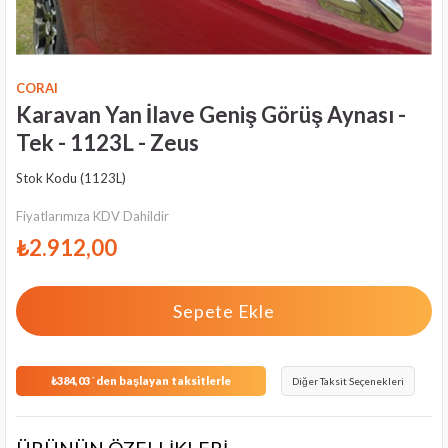
CORAI
Karavan Yan İlave Geniş Görüş Aynası -
Tek - 1123L - Zeus
Stok Kodu
(1123L)
Fiyatlarımıza KDV Dahildir
₺2.912,00
₺384,03
`den başlayan taksitlerle
Diğer Taksit Seçenekleri