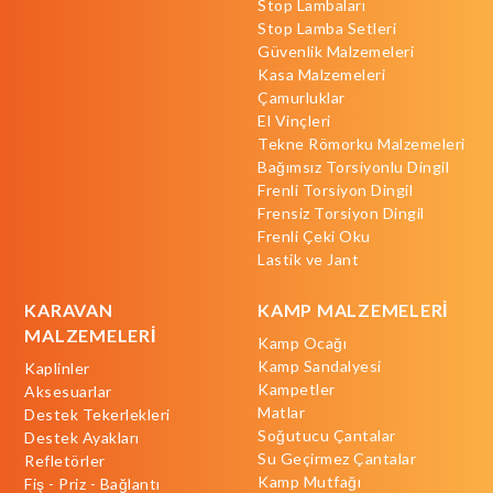
Stop Lambaları
Stop Lamba Setleri
Güvenlik Malzemeleri
Kasa Malzemeleri
Çamurluklar
El Vinçleri
Tekne Römorku Malzemeleri
Bağımsız Torsiyonlu Dingil
Frenli Torsiyon Dingil
Frensiz Torsiyon Dingil
Frenli Çeki Oku
Lastik ve Jant
KARAVAN
KAMP MALZEMELERİ
MALZEMELERİ
Kamp Ocağı
Kamp Sandalyesi
Kaplinler
Kampetler
Aksesuarlar
Matlar
Destek Tekerlekleri
Soğutucu Çantalar
Destek Ayakları
Su Geçirmez Çantalar
Refletörler
Kamp Mutfağı
Fiş - Priz - Bağlantı