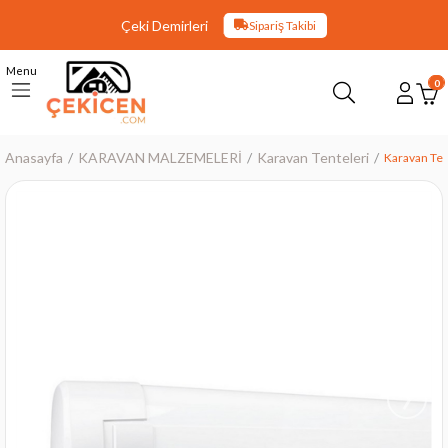
Çeki Demirleri
Sipariş Takibi
Menu
0
Anasayfa
KARAVAN MALZEMELERİ
Karavan Tenteleri
Karavan Tent
›