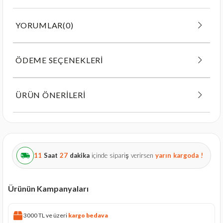
YORUMLAR
(0)
ÖDEME SEÇENEKLERI
ÜRÜN ÖNERILERI
11
Saat
27
dakika
içinde sipariş verirsen
yarın
kargoda !
Ürünün Kampanyaları
3000 TL ve üzeri
kargo bedava