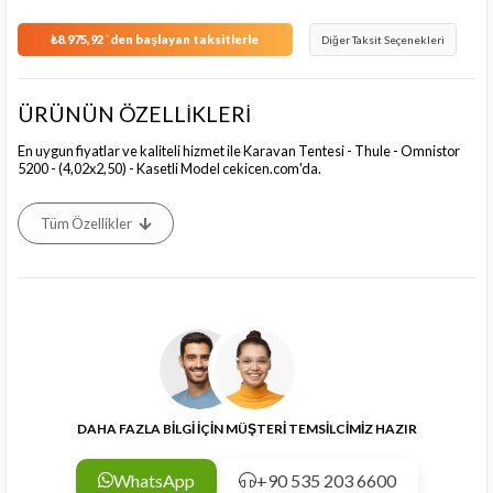
₺8.975,92
`den başlayan taksitlerle
Diğer Taksit Seçenekleri
ÜRÜNÜN ÖZELLİKLERİ
En uygun fiyatlar ve kaliteli hizmet ile Karavan Tentesi - Thule - Omnistor
5200 - (4,02x2,50) - Kasetli Model cekicen.com'da.
Tüm Özellikler
DAHA FAZLA BİLGİ İÇİN MÜŞTERİ TEMSİLCİMİZ HAZIR
WhatsApp
+90 535 203 6600