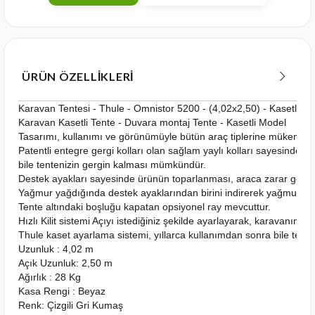
ÜRÜN ÖZELLIKLERI
Karavan Tentesi - Thule - Omnistor 5200 - (4,02x2,50) - Kasetli M
Karavan Kasetli Tente - Duvara montaj Tente - Kasetli Model
Tasarımı, kullanımı ve görünümüyle bütün araç tiplerine mükemme
Patentli entegre gergi kolları olan sağlam yaylı kolları sayesinde aş
bile tentenizin gergin kalması mümkündür.
Destek ayakları sayesinde ürünün toparlanması, araca zarar ge
Yağmur yağdığında destek ayaklarından birini indirerek yağmur suyu
Tente altındaki boşluğu kapatan opsiyonel ray mevcuttur.
Hızlı Kilit sistemi Açıyı istediğiniz şekilde ayarlayarak, karavanınızı
Thule kaset ayarlama sistemi, yıllarca kullanımdan sonra bile te
Uzunluk : 4,02 m
Açık Uzunluk: 2,50 m
Ağırlık : 28 Kg
Kasa Rengi : Beyaz
Renk: Çizgili Gri Kumaş