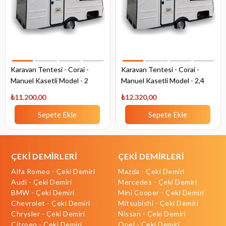
Karavan Tentesi - Corai -
Karavan Tentesi - Corai -
Manuel Kasetli Model - 2
Manuel Kasetli Model - 2,4
Metre
Metre
₺11.200,00
₺12.320,00
Sepete Ekle
Sepete Ekle
ÇEKİ DEMİRLERİ
ÇEKİ DEMİRLERİ
Alfa Romeo - Çeki Demiri
Mazda - Çeki Demiri
Audi - Çeki Demiri
Mercedes - Çeki Demiri
BMW - Çeki Demiri
Mini Cooper - Çeki Demiri
Chevrolet - Çeki Demiri
Mitsubishi - Çeki Demiri
Chrysler - Çeki Demiri
Nissan - Çeki Demiri
Citroen - Çeki Demiri
Opel - Çeki Demiri