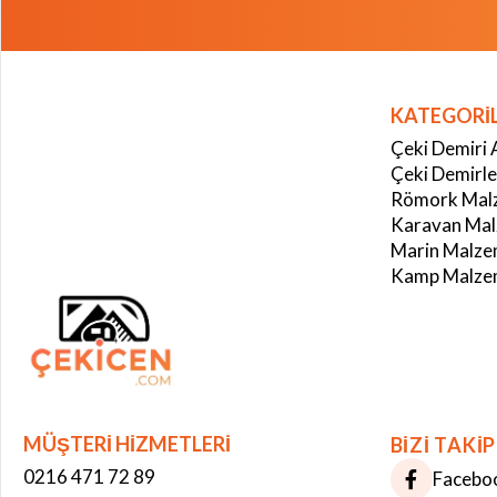
KATEGORİ
Çeki Demiri 
Çeki Demirle
Römork Malz
Karavan Mal
Marin Malze
Kamp Malzem
MÜŞTERİ HİZMETLERİ
BİZİ TAKİP
0216 471 72 89
Facebo