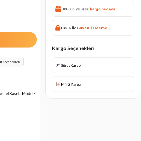
3000 TL ve üzeri
kargo bedava
PayTR ile
Güvenli Ödeme
Kargo Seçenekleri
it Seçenekleri
Sürat Kargo
MNG Kargo
Manuel Kasetli Model -