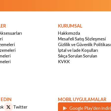
LER
KURUMSAL
Aksesuarları
Hakkımızda
ri
Mesafeli Satış Sözleşmesi
emeleri
Gizlilik ve Güvenlik Politikası
zemeleri
İptal ve İade Koşulları
meleri
Sıkça Sorulan Sorulan
eleri
KVKK
 EDİN
MOBİL UYGULAMALAR
ok
Twitter
Google Play'den İndir