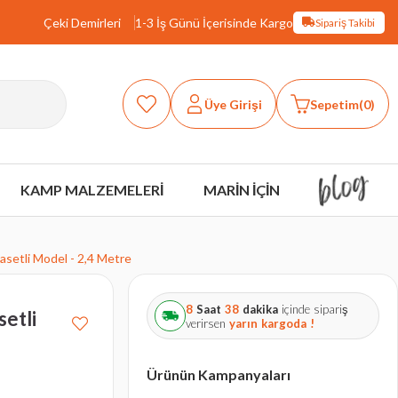
Çeki Demirleri
1-3 İş Günü İçerisinde Kargo
Sipariş Takibi
Üye Girişi
Sepetim
0
KAMP MALZEMELERİ
MARİN İÇİN
asetli Model - 2,4 Metre
8
Saat
38
dakika
içinde sipariş
setli
verirsen
yarın
kargoda !
Ürünün Kampanyaları