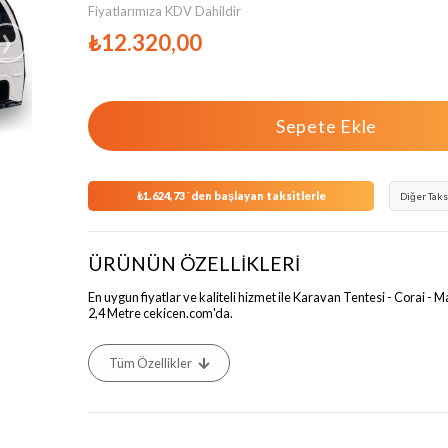
Fiyatlarımıza KDV Dahildir
›
₺12.320,00
₺1.624,73
`den başlayan taksitlerle
Diğer Taks
ÜRÜNÜN ÖZELLİKLERİ
En uygun fiyatlar ve kaliteli hizmet ile Karavan Tentesi - Corai - 
2,4 Metre cekicen.com'da.
Tüm Özellikler