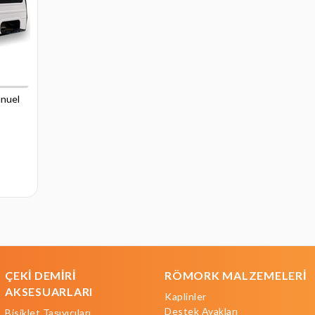
anuel
ÇEKİ DEMİRİ
RÖMORK MALZEMELERİ
AKSESUARLARI
Kaplinler
Destek Ayakları
Bisiklet Taşıyıcıları