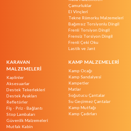
Çamurluklar
El Vinçleri
Tekne Römorku Malzemeleri
Bağımsız Torsiyonlu Dingil
Frenli Torsiyon Dingil
Frensiz Torsiyon Dingil
Frenli Çeki Oku
Lastik ve Jant
KARAVAN
KAMP MALZEMELERİ
MALZEMELERİ
Kamp Ocağı
Kamp Sandalyesi
Kaplinler
Kampetler
Aksesuarlar
Matlar
Destek Tekerlekleri
Soğutucu Çantalar
Destek Ayakları
Su Geçirmez Çantalar
Refletörler
Kamp Mutfağı
Fiş - Priz - Bağlantı
Kamp Çadırları
Stop Lambaları
Güvenlik Malzemeleri
Mutfak Kabin