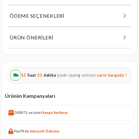
ÖDEME SEÇENEKLERI
ÜRÜN ÖNERILERI
12
Saat
23
dakika
içinde sipariş verirsen
yarın
kargoda !
Ürünün Kampanyaları
3000 TL ve üzeri
kargo bedava
PayTR ile
Güvenli Ödeme