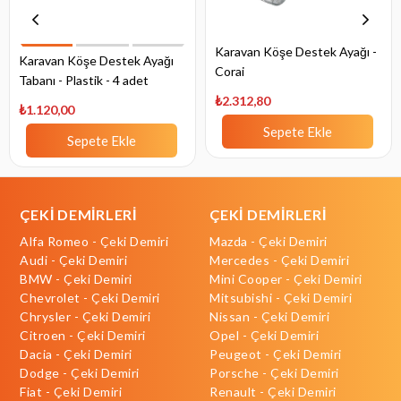
Karavan Köşe Destek Ayağı -
Karavan Köşe Destek Ayağı
Corai
Tabanı - Plastik - 4 adet
₺2.312,80
₺1.120,00
Sepete Ekle
Sepete Ekle
ÇEKİ DEMİRLERİ
ÇEKİ DEMİRLERİ
Alfa Romeo - Çeki Demiri
Mazda - Çeki Demiri
Audi - Çeki Demiri
Mercedes - Çeki Demiri
BMW - Çeki Demiri
Mini Cooper - Çeki Demiri
Chevrolet - Çeki Demiri
Mitsubishi - Çeki Demiri
Chrysler - Çeki Demiri
Nissan - Çeki Demiri
Citroen - Çeki Demiri
Opel - Çeki Demiri
Dacia - Çeki Demiri
Peugeot - Çeki Demiri
Dodge - Çeki Demiri
Porsche - Çeki Demiri
Fiat - Çeki Demiri
Renault - Çeki Demiri