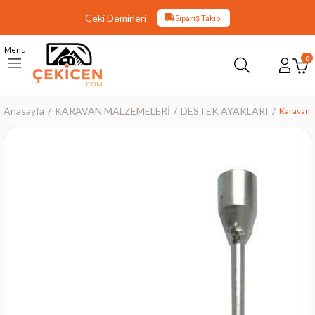
Çeki Demirleri
Sipariş Takibi
Menu
0
Anasayfa
KARAVAN MALZEMELERİ
DESTEK AYAKLARI
Karavan K