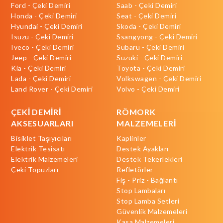
Ford - Çeki Demiri
Saab - Çeki Demiri
Honda - Çeki Demiri
Seat - Çeki Demiri
Hyundai - Çeki Demiri
Skoda - Çeki Demiri
Isuzu - Çeki Demiri
Ssangyong - Çeki Demiri
Iveco - Çeki Demiri
Subaru - Çeki Demiri
Jeep - Çeki Demiri
Suzuki - Çeki Demiri
Kia - Çeki Demiri
Toyota - Çeki Demiri
Lada - Çeki Demiri
Volkswagen - Çeki Demiri
Land Rover - Çeki Demiri
Volvo - Çeki Demiri
ÇEKİ DEMİRİ
RÖMORK
AKSESUARLARI
MALZEMELERİ
Bisiklet Taşıyıcıları
Kaplinler
Elektrik Tesisatı
Destek Ayakları
Elektrik Malzemeleri
Destek Tekerlekleri
Çeki Topuzları
Refletörler
Fiş - Priz - Bağlantı
Stop Lambaları
Stop Lamba Setleri
Güvenlik Malzemeleri
Kasa Malzemeleri