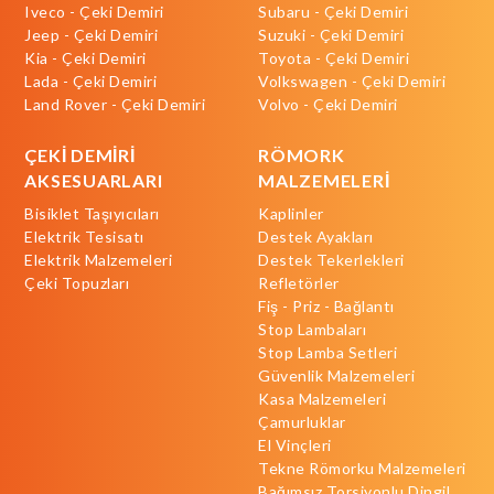
Iveco - Çeki Demiri
Subaru - Çeki Demiri
Jeep - Çeki Demiri
Suzuki - Çeki Demiri
Kia - Çeki Demiri
Toyota - Çeki Demiri
Lada - Çeki Demiri
Volkswagen - Çeki Demiri
Land Rover - Çeki Demiri
Volvo - Çeki Demiri
ÇEKİ DEMİRİ
RÖMORK
AKSESUARLARI
MALZEMELERİ
Bisiklet Taşıyıcıları
Kaplinler
Elektrik Tesisatı
Destek Ayakları
Elektrik Malzemeleri
Destek Tekerlekleri
Çeki Topuzları
Refletörler
Fiş - Priz - Bağlantı
Stop Lambaları
Stop Lamba Setleri
Güvenlik Malzemeleri
Kasa Malzemeleri
Çamurluklar
El Vinçleri
Tekne Römorku Malzemeleri
Bağımsız Torsiyonlu Dingil