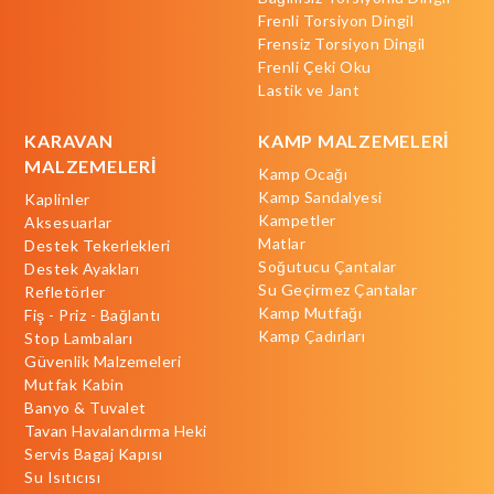
Frenli Torsiyon Dingil
Frensiz Torsiyon Dingil
Frenli Çeki Oku
Lastik ve Jant
KARAVAN
KAMP MALZEMELERİ
MALZEMELERİ
Kamp Ocağı
Kamp Sandalyesi
Kaplinler
Kampetler
Aksesuarlar
Matlar
Destek Tekerlekleri
Soğutucu Çantalar
Destek Ayakları
Su Geçirmez Çantalar
Refletörler
Kamp Mutfağı
Fiş - Priz - Bağlantı
Kamp Çadırları
Stop Lambaları
Güvenlik Malzemeleri
Mutfak Kabin
Banyo & Tuvalet
Tavan Havalandırma Heki
Servis Bagaj Kapısı
Su Isıtıcısı