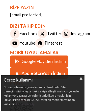
BİZE YAZIN
[email protected]
BİZİ TAKİP EDİN
Facebook
Twitter
Instagram
Youtube
Pinterest
MOBİL UYGULAMALAR
Google Play'den İndirin
Apple Store'dan İndirin
Çerez Kullanımı
ETBİS
Bu web sitesinde çerezler kullanılmaktadır. Site
deneyiminizi iyileştirmek ve kişiselleştirmek için çerezler
kullanıyoruz. Bazı çerezler istatistiksel amaçlar için
kullanılırken bazıları üçüncü taraf hizmetler tarafından
kullanılır.
Daha fazla bilgi