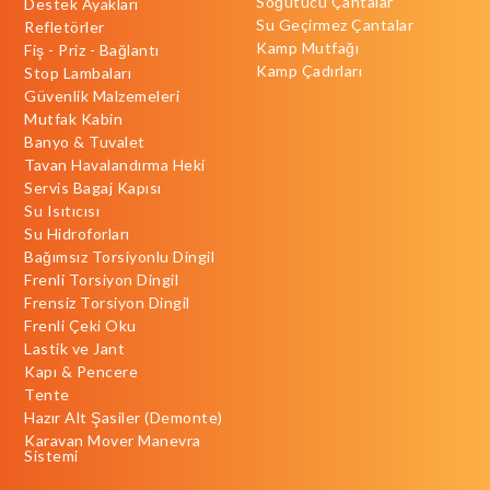
Soğutucu Çantalar
Destek Ayakları
Su Geçirmez Çantalar
Refletörler
Kamp Mutfağı
Fiş - Priz - Bağlantı
Kamp Çadırları
Stop Lambaları
Güvenlik Malzemeleri
Mutfak Kabin
Banyo & Tuvalet
Tavan Havalandırma Heki
Servis Bagaj Kapısı
Su Isıtıcısı
Su Hidroforları
Bağımsız Torsiyonlu Dingil
Frenli Torsiyon Dingil
Frensiz Torsiyon Dingil
Frenli Çeki Oku
Lastik ve Jant
Kapı & Pencere
Tente
Hazır Alt Şasiler (Demonte)
Karavan Mover Manevra
Sistemi