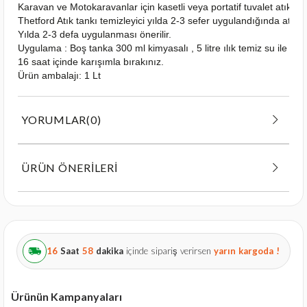
Karavan ve Motokaravanlar için kasetli veya portatif tuvalet atık ta
Thetford Atık tankı temizleyici yılda 2-3 sefer uygulandığında atık ta
Yılda 2-3 defa uygulanması önerilir.
Uygulama : Boş tanka 300 ml kimyasalı , 5 litre ılık temiz su ile at
16 saat içinde karışımla bırakınız.
Ürün ambalajı: 1 Lt
YORUMLAR
(0)
ÜRÜN ÖNERILERI
16
Saat
58
dakika
içinde sipariş verirsen
yarın
kargoda !
Ürünün Kampanyaları