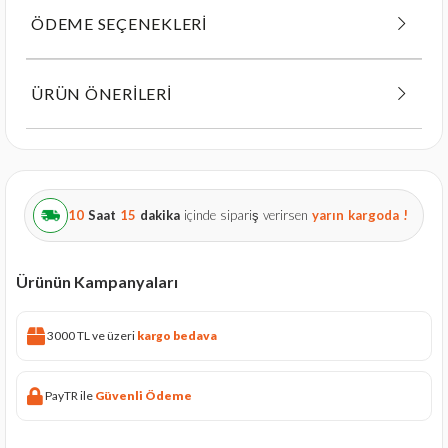
ÖDEME SEÇENEKLERI
ÜRÜN ÖNERILERI
10
Saat
15
dakika
içinde sipariş verirsen
yarın
kargoda !
Ürünün Kampanyaları
3000 TL ve üzeri
kargo bedava
PayTR ile
Güvenli Ödeme