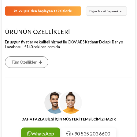
₺1.220,03
`den başlayan taksitlerle
Diğer Taksit Seçenekleri
ÜRÜNÜN ÖZELLİKLERİ
En uygun fiyatlar ve kaliteli hizmet ile CKW ABS Katlanır Dolaplı Banyo
Lavabosu - 5140 cekicen.com'da.
Tüm Özellikler
DAHA FAZLA BİLGİ İÇİN MÜŞTERİ TEMSİLCİMİZ HAZIR
WhatsApp
+90 535 203 6600