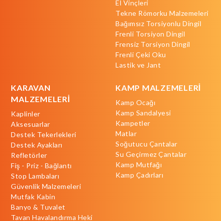
El Vinçleri
Tekne Römorku Malzemeleri
Bağımsız Torsiyonlu Dingil
Frenli Torsiyon Dingil
Frensiz Torsiyon Dingil
Frenli Çeki Oku
Lastik ve Jant
KARAVAN
KAMP MALZEMELERİ
MALZEMELERİ
Kamp Ocağı
Kamp Sandalyesi
Kaplinler
Kampetler
Aksesuarlar
Matlar
Destek Tekerlekleri
Soğutucu Çantalar
Destek Ayakları
Su Geçirmez Çantalar
Refletörler
Kamp Mutfağı
Fiş - Priz - Bağlantı
Kamp Çadırları
Stop Lambaları
Güvenlik Malzemeleri
Mutfak Kabin
Banyo & Tuvalet
Tavan Havalandırma Heki