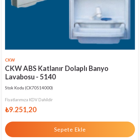
CKW
CKW ABS Katlanır Dolaplı Banyo
Lavabosu - 5140
Stok Kodu
(CK70514000)
Fiyatlarımıza KDV Dahildir
₺9.251,20