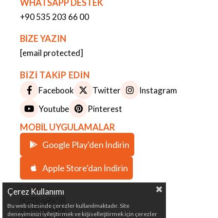
WHATSAPP DESTEK
+90 535 203 66 00
BİZE YAZIN
[email protected]
BİZİ TAKİP EDİN
Facebook
Twitter
Instagram
Youtube
Pinterest
MOBİL UYGULAMALAR
Google Play'den İndirin
Apple Store'dan İndirin
ETBİS
Çerez Kullanımı
Bu web sitesinde çerezler kullanılmaktadır. Site
deneyiminizi iyileştirmek ve kişiselleştirmek için çerezler