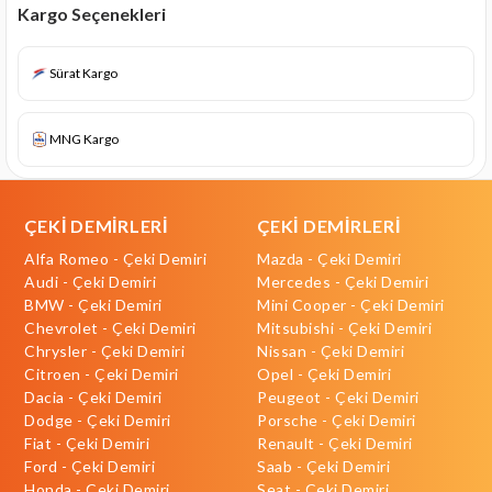
Kargo Seçenekleri
Sürat Kargo
MNG Kargo
ÇEKİ DEMİRLERİ
ÇEKİ DEMİRLERİ
Alfa Romeo - Çeki Demiri
Mazda - Çeki Demiri
Audi - Çeki Demiri
Mercedes - Çeki Demiri
BMW - Çeki Demiri
Mini Cooper - Çeki Demiri
Chevrolet - Çeki Demiri
Mitsubishi - Çeki Demiri
Chrysler - Çeki Demiri
Nissan - Çeki Demiri
Citroen - Çeki Demiri
Opel - Çeki Demiri
Dacia - Çeki Demiri
Peugeot - Çeki Demiri
Dodge - Çeki Demiri
Porsche - Çeki Demiri
Fiat - Çeki Demiri
Renault - Çeki Demiri
Ford - Çeki Demiri
Saab - Çeki Demiri
Honda - Çeki Demiri
Seat - Çeki Demiri