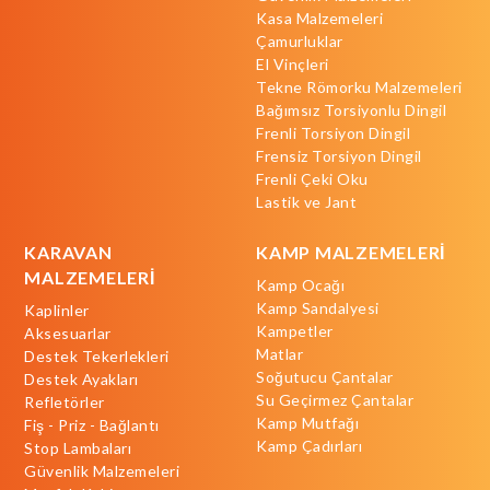
Kasa Malzemeleri
Çamurluklar
El Vinçleri
Tekne Römorku Malzemeleri
Bağımsız Torsiyonlu Dingil
Frenli Torsiyon Dingil
Frensiz Torsiyon Dingil
Frenli Çeki Oku
Lastik ve Jant
KARAVAN
KAMP MALZEMELERİ
MALZEMELERİ
Kamp Ocağı
Kamp Sandalyesi
Kaplinler
Kampetler
Aksesuarlar
Matlar
Destek Tekerlekleri
Soğutucu Çantalar
Destek Ayakları
Su Geçirmez Çantalar
Refletörler
Kamp Mutfağı
Fiş - Priz - Bağlantı
Kamp Çadırları
Stop Lambaları
Güvenlik Malzemeleri