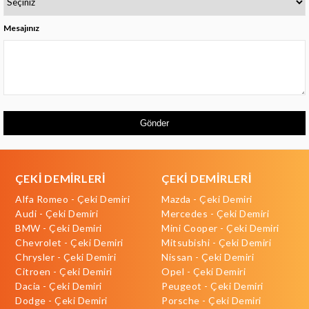
Mesajınız
Gönder
ÇEKİ DEMİRLERİ
ÇEKİ DEMİRLERİ
Alfa Romeo - Çeki Demiri
Mazda - Çeki Demiri
Audi - Çeki Demiri
Mercedes - Çeki Demiri
BMW - Çeki Demiri
Mini Cooper - Çeki Demiri
Chevrolet - Çeki Demiri
Mitsubishi - Çeki Demiri
Chrysler - Çeki Demiri
Nissan - Çeki Demiri
Citroen - Çeki Demiri
Opel - Çeki Demiri
Dacia - Çeki Demiri
Peugeot - Çeki Demiri
Dodge - Çeki Demiri
Porsche - Çeki Demiri