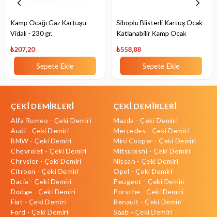
Kamp Ocağı Gaz Kartuşu -
Siboplu Blisterli Kartuş Ocak -
Vidalı - 230 gr.
Katlanabilir Kamp Ocak
₺207,20
₺558,88
Sepete Ekle
Sepete Ekle
ÇEKİ DEMİRLERİ
ÇEKİ DEMİRLERİ
Alfa Romeo - Çeki Demiri
Mazda - Çeki Demiri
Audi - Çeki Demiri
Mercedes - Çeki Demiri
BMW - Çeki Demiri
Mini Cooper - Çeki Demiri
Chevrolet - Çeki Demiri
Mitsubishi - Çeki Demiri
Chrysler - Çeki Demiri
Nissan - Çeki Demiri
Citroen - Çeki Demiri
Opel - Çeki Demiri
Dacia - Çeki Demiri
Peugeot - Çeki Demiri
Dodge - Çeki Demiri
Porsche - Çeki Demiri
Fiat - Çeki Demiri
Renault - Çeki Demiri
Ford - Çeki Demiri
Saab - Çeki Demiri