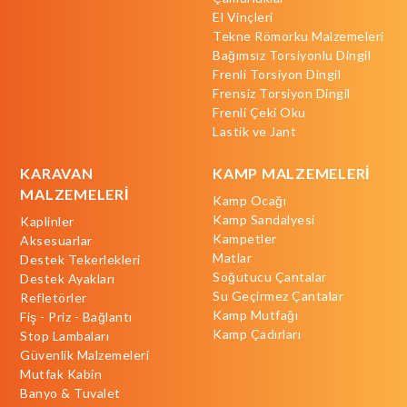
El Vinçleri
Tekne Römorku Malzemeleri
Bağımsız Torsiyonlu Dingil
Frenli Torsiyon Dingil
Frensiz Torsiyon Dingil
Frenli Çeki Oku
Lastik ve Jant
KARAVAN
KAMP MALZEMELERİ
MALZEMELERİ
Kamp Ocağı
Kamp Sandalyesi
Kaplinler
Kampetler
Aksesuarlar
Matlar
Destek Tekerlekleri
Soğutucu Çantalar
Destek Ayakları
Su Geçirmez Çantalar
Refletörler
Kamp Mutfağı
Fiş - Priz - Bağlantı
Kamp Çadırları
Stop Lambaları
Güvenlik Malzemeleri
Mutfak Kabin
Banyo & Tuvalet