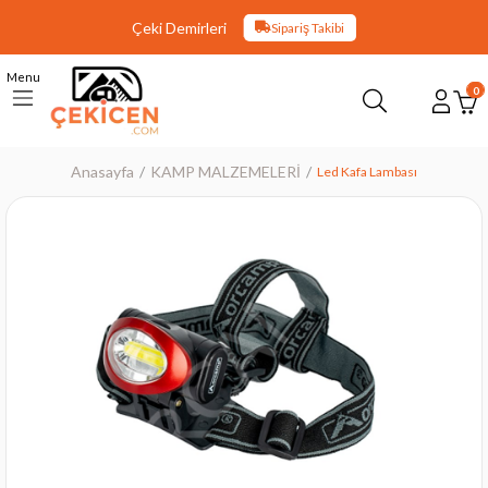
Çeki Demirleri
Sipariş Takibi
Menu
0
Anasayfa
KAMP MALZEMELERİ
Led Kafa Lambası