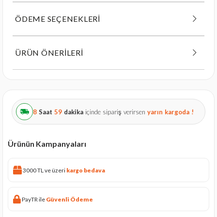
ÖDEME SEÇENEKLERI
ÜRÜN ÖNERILERI
8
Saat
59
dakika
içinde sipariş verirsen
yarın
kargoda !
Ürünün Kampanyaları
3000 TL ve üzeri
kargo bedava
PayTR ile
Güvenli Ödeme