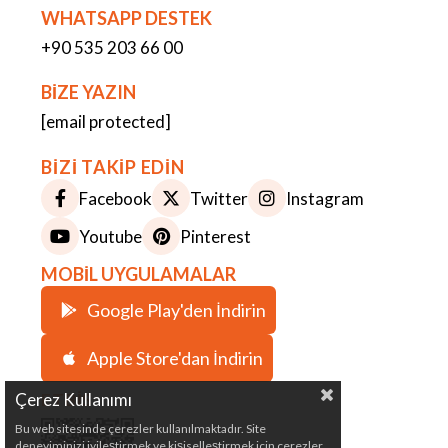
WHATSAPP DESTEK
+90 535 203 66 00
BİZE YAZIN
[email protected]
BİZİ TAKİP EDİN
Facebook
Twitter
Instagram
Youtube
Pinterest
MOBİL UYGULAMALAR
Google Play'den İndirin
Apple Store'dan İndirin
Çerez Kullanımı
ETBİS
Bu web sitesinde çerezler kullanılmaktadır. Site
deneyiminizi iyileştirmek ve kişiselleştirmek için çerezler