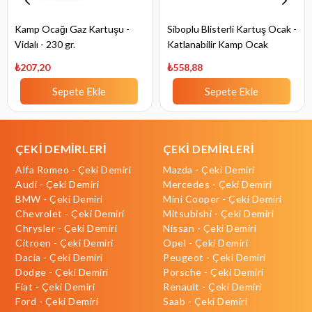
Kamp Ocağı Gaz Kartuşu -
Siboplu Blisterli Kartuş Ocak -
Vidalı - 230 gr.
Katlanabilir Kamp Ocak
₺207,20
₺558,88
Sepete Ekle
Sepete Ekle
ÇEKİ DEMİRLERİ
ÇEKİ DEMİRLERİ
Alfa Romeo - Çeki Demiri
Mazda - Çeki Demiri
Audi - Çeki Demiri
Mercedes - Çeki Demiri
BMW - Çeki Demiri
Mini Cooper - Çeki Demiri
Chevrolet - Çeki Demiri
Mitsubishi - Çeki Demiri
Chrysler - Çeki Demiri
Nissan - Çeki Demiri
Citroen - Çeki Demiri
Opel - Çeki Demiri
Dacia - Çeki Demiri
Peugeot - Çeki Demiri
Dodge - Çeki Demiri
Porsche - Çeki Demiri
Fiat - Çeki Demiri
Renault - Çeki Demiri
Ford - Çeki Demiri
Saab - Çeki Demiri