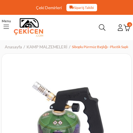
Çeki Demirleri
Sipariş Takibi
Menu
0
Anasayfa
KAMP MALZEMELERİ
Siboplu Pürmüz Başlığı - Plastik Saplı