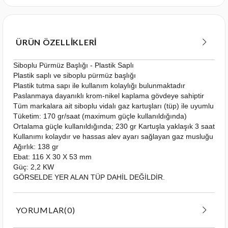
ÜRÜN ÖZELLIKLERI
Siboplu Pürmüz Başlığı - Plastik Saplı
Plastik saplı ve siboplu pürmüz başlığı
Plastik tutma sapı ile kullanım kolaylığı bulunmaktadır
Paslanmaya dayanıklı krom-nikel kaplama gövdeye sahiptir
Tüm markalara ait siboplu vidalı gaz kartuşları (tüp) ile uyumlu ola
Tüketim: 170 gr/saat (maximum güçle kullanıldığında)
Ortalama güçle kullanıldığında; 230 gr Kartuşla yaklaşık 3 saat ya
Kullanımı kolaydır ve hassas alev ayarı sağlayan gaz musluğu bu
Ağırlık: 138 gr
Ebat: 116 X 30 X 53 mm
Güç: 2,2 KW
GÖRSELDE YER ALAN TÜP DAHİL DEĞİLDİR.
YORUMLAR
(0)