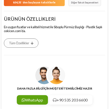
₺54,35
`den başlayan taksitlerle
Diğer Taksit Seçenekleri
ÜRÜNÜN ÖZELLİKLERİ
En uygun fiyatlar ve kaliteli hizmet ile Siboplu Pürmüz Başlığı - Plastik Saplı
cekicen.com'da.
Tüm Özellikler
DAHA FAZLA BİLGİ İÇİN MÜŞTERİ TEMSİLCİMİZ HAZIR
WhatsApp
+90 535 203 6600