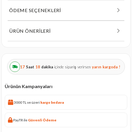
ÖDEME SEÇENEKLERI
ÜRÜN ÖNERILERI
17
Saat
18
dakika
içinde sipariş verirsen
yarın
kargoda !
Ürünün Kampanyaları
3000 TL ve üzeri
kargo bedava
PayTR ile
Güvenli Ödeme