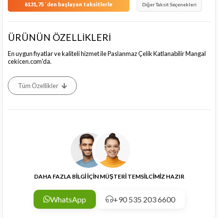
₺131,75
`den başlayan taksitlerle
Diğer Taksit Seçenekleri
ÜRÜNÜN ÖZELLİKLERİ
En uygun fiyatlar ve kaliteli hizmet ile Paslanmaz Çelik Katlanabilir Mangal
cekicen.com'da.
Tüm Özellikler
DAHA FAZLA BİLGİ İÇİN MÜŞTERİ TEMSİLCİMİZ HAZIR
WhatsApp
+90 535 203 6600