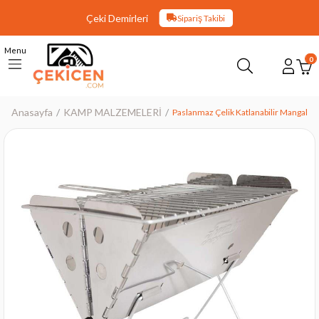
Çeki Demirleri
Sipariş Takibi
Menu
0
Anasayfa
KAMP MALZEMELERİ
Paslanmaz Çelik Katlanabilir Mangal
›