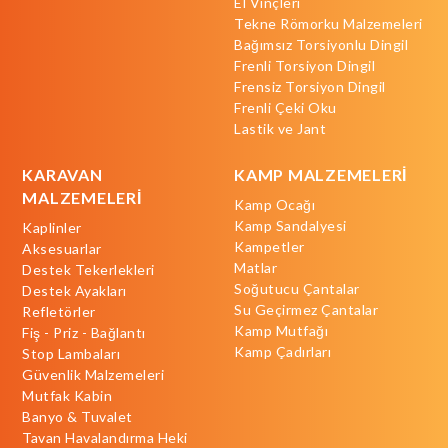
El Vinçleri
Tekne Römorku Malzemeleri
Bağımsız Torsiyonlu Dingil
Frenli Torsiyon Dingil
Frensiz Torsiyon Dingil
Frenli Çeki Oku
Lastik ve Jant
KARAVAN
KAMP MALZEMELERİ
MALZEMELERİ
Kamp Ocağı
Kamp Sandalyesi
Kaplinler
Kampetler
Aksesuarlar
Matlar
Destek Tekerlekleri
Soğutucu Çantalar
Destek Ayakları
Su Geçirmez Çantalar
Refletörler
Kamp Mutfağı
Fiş - Priz - Bağlantı
Kamp Çadırları
Stop Lambaları
Güvenlik Malzemeleri
Mutfak Kabin
Banyo & Tuvalet
Tavan Havalandırma Heki