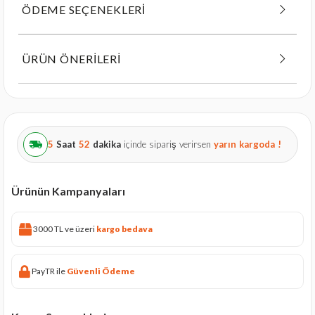
ÖDEME SEÇENEKLERI
ÜRÜN ÖNERILERI
5
Saat
52
dakika
içinde sipariş verirsen
yarın
kargoda !
Ürünün Kampanyaları
3000 TL ve üzeri
kargo bedava
PayTR ile
Güvenli Ödeme