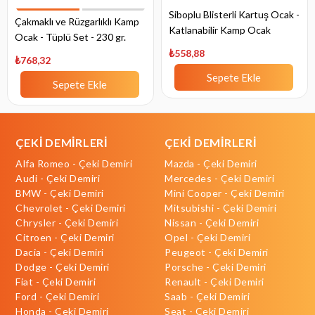
Siboplu Blisterli Kartuş Ocak -
Çakmaklı ve Rüzgarlıklı Kamp
Katlanabilir Kamp Ocak
Ocak - Tüplü Set - 230 gr.
₺558,88
₺768,32
Sepete Ekle
Sepete Ekle
ÇEKİ DEMİRLERİ
ÇEKİ DEMİRLERİ
Alfa Romeo - Çeki Demiri
Mazda - Çeki Demiri
Audi - Çeki Demiri
Mercedes - Çeki Demiri
BMW - Çeki Demiri
Mini Cooper - Çeki Demiri
Chevrolet - Çeki Demiri
Mitsubishi - Çeki Demiri
Chrysler - Çeki Demiri
Nissan - Çeki Demiri
Citroen - Çeki Demiri
Opel - Çeki Demiri
Dacia - Çeki Demiri
Peugeot - Çeki Demiri
Dodge - Çeki Demiri
Porsche - Çeki Demiri
Fiat - Çeki Demiri
Renault - Çeki Demiri
Ford - Çeki Demiri
Saab - Çeki Demiri
Honda - Çeki Demiri
Seat - Çeki Demiri