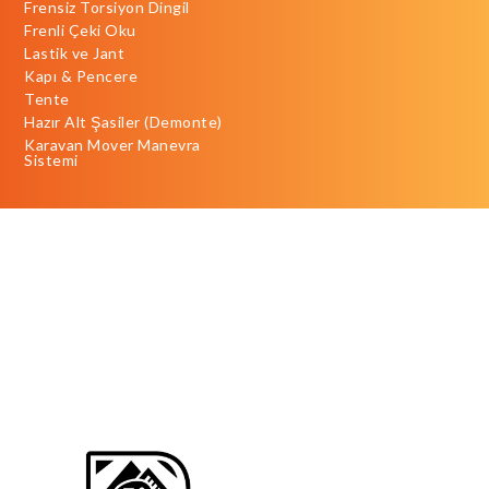
Frensiz Torsiyon Dingil
Frenli Çeki Oku
Lastik ve Jant
Kapı & Pencere
Tente
Hazır Alt Şasiler (Demonte)
Karavan Mover Manevra
Sistemi