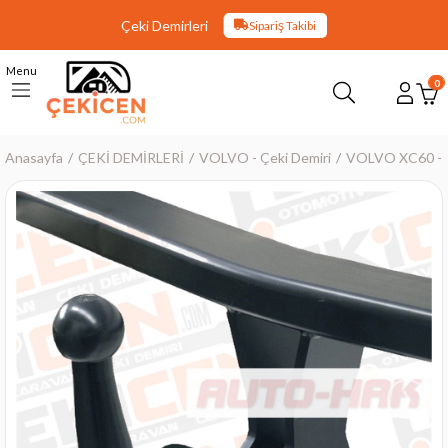
Çeki Demirleri
Sipariş Takibi
Menu
0
Anasayfa
ÇEKİ DEMİRLERİ
VOLVO - Çeki Demiri
VOLVO XC60 - Ç
›