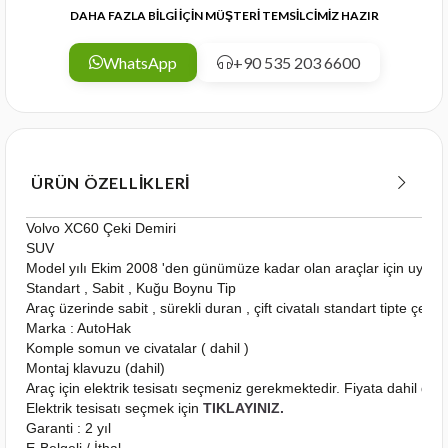
DAHA FAZLA BİLGİ İÇİN MÜŞTERİ TEMSİLCİMİZ HAZIR
WhatsApp
+90 535 203 6600
ÜRÜN ÖZELLIKLERI
Volvo XC60 Çeki Demiri
SUV
Model yılı Ekim 2008 'den günümüze kadar olan araçlar için uygu
Standart , Sabit , Kuğu Boynu Tip
Araç üzerinde sabit , sürekli duran , çift civatalı standart tipte çeki
Marka : AutoHak
Komple somun ve civatalar ( dahil )
Montaj klavuzu (dahil)
Araç için elektrik tesisatı seçmeniz gerekmektedir. Fiyata dahil deği
Elektrik tesisatı seçmek için
TIKLAYINIZ.
Garanti : 2 yıl
E-Belgeli / İthal