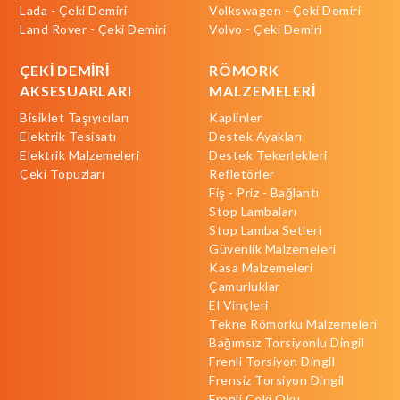
Lada - Çeki Demiri
Volkswagen - Çeki Demiri
Land Rover - Çeki Demiri
Volvo - Çeki Demiri
ÇEKİ DEMİRİ
RÖMORK
AKSESUARLARI
MALZEMELERİ
Bisiklet Taşıyıcıları
Kaplinler
Elektrik Tesisatı
Destek Ayakları
Elektrik Malzemeleri
Destek Tekerlekleri
Çeki Topuzları
Refletörler
Fiş - Priz - Bağlantı
Stop Lambaları
Stop Lamba Setleri
Güvenlik Malzemeleri
Kasa Malzemeleri
Çamurluklar
El Vinçleri
Tekne Römorku Malzemeleri
Bağımsız Torsiyonlu Dingil
Frenli Torsiyon Dingil
Frensiz Torsiyon Dingil
Frenli Çeki Oku