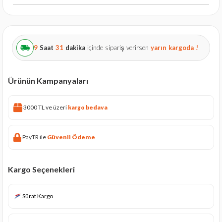
9
Saat
31
dakika
içinde sipariş verirsen
yarın
kargoda !
Ürünün Kampanyaları
3000 TL ve üzeri
kargo bedava
PayTR ile
Güvenli Ödeme
Kargo Seçenekleri
Sürat Kargo