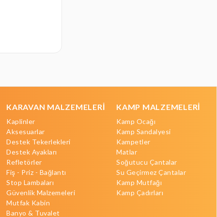
₺12.992,00
KARAVAN MALZEMELERİ
KAMP MALZEMELERİ
Kaplinler
Kamp Ocağı
Aksesuarlar
Kamp Sandalyesi
Destek Tekerlekleri
Kampetler
Destek Ayakları
Matlar
Refletörler
Soğutucu Çantalar
Fiş - Priz - Bağlantı
Su Geçirmez Çantalar
Stop Lambaları
Kamp Mutfağı
Güvenlik Malzemeleri
Kamp Çadırları
Mutfak Kabin
Banyo & Tuvalet