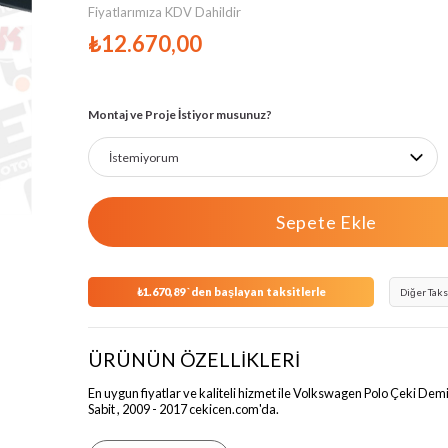
Fiyatlarımıza KDV Dahildir
›
₺12.670,00
Montaj ve Proje İstiyor musunuz?
₺1.670,89
`den başlayan taksitlerle
Diğer Taks
ÜRÜNÜN ÖZELLİKLERİ
En uygun fiyatlar ve kaliteli hizmet ile Volkswagen Polo Çeki Demi
Sabit , 2009 - 2017 cekicen.com'da.