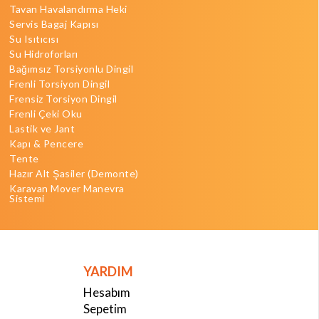
Tavan Havalandırma Heki
Servis Bagaj Kapısı
Su Isıtıcısı
Su Hidroforları
Bağımsız Torsiyonlu Dingil
Frenli Torsiyon Dingil
Frensiz Torsiyon Dingil
Frenli Çeki Oku
Lastik ve Jant
Kapı & Pencere
Tente
Hazır Alt Şasiler (Demonte)
Karavan Mover Manevra
Sistemi
YARDIM
Hesabım
Sepetim