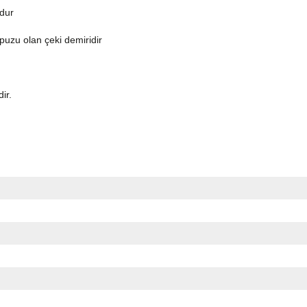
ndur
topuzu olan çeki demiridir
dir.