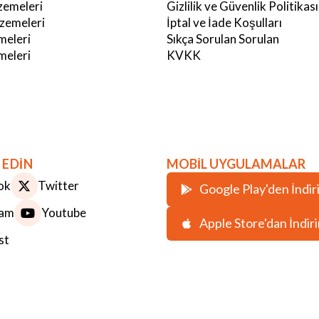
emeleri
Gizlilik ve Güvenlik Politikası
zemeleri
İptal ve İade Koşulları
meleri
Sıkça Sorulan Sorulan
eleri
KVKK
 EDİN
MOBİL UYGULAMALAR
ok
Twitter
Google Play'den İndir
ram
Youtube
Apple Store'dan İndir
st