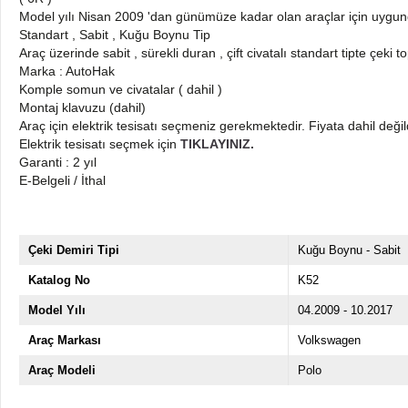
Model yılı Nisan 2009 'dan günümüze kadar olan araçlar için uygu
Standart , Sabit , Kuğu Boynu Tip
Araç üzerinde sabit , sürekli duran , çift civatalı standart tipte çeki 
Marka : AutoHak
Komple somun ve civatalar ( dahil )
Montaj klavuzu (dahil)
Araç için elektrik tesisatı seçmeniz gerekmektedir. Fiyata dahil değil
Elektrik tesisatı seçmek için
TIKLAYINIZ.
Garanti : 2 yıl
E-Belgeli / İthal
Çeki Demiri Tipi
Kuğu Boynu - Sabit
Katalog No
K52
Model Yılı
04.2009 - 10.2017
Araç Markası
Volkswagen
Araç Modeli
Polo