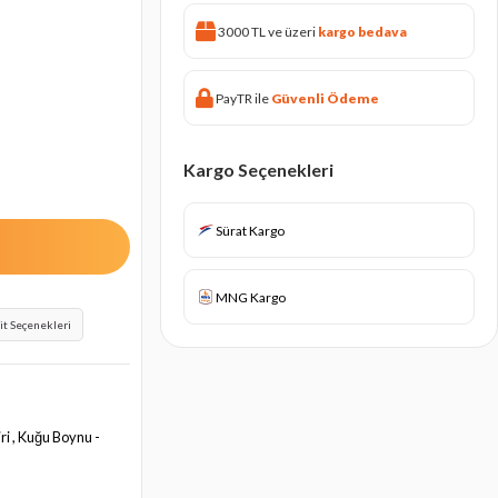
3000 TL ve üzeri
kargo bedava
PayTR ile
Güvenli Ödeme
Kargo Seçenekleri
Sürat Kargo
MNG Kargo
it Seçenekleri
ri , Kuğu Boynu -