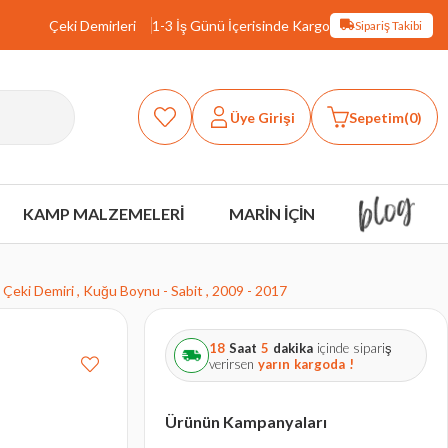
Çeki Demirleri
1-3 İş Günü İçerisinde Kargo
Sipariş Takibi
Üye Girişi
Sepetim
0
KAMP MALZEMELERİ
MARİN İÇİN
Çeki Demiri , Kuğu Boynu - Sabit , 2009 - 2017
18
Saat
5
dakika
içinde sipariş
verirsen
yarın
kargoda !
Ürünün Kampanyaları