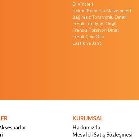
El Vinçleri
Tekne Römorku Malzemeleri
Bağımsız Torsiyonlu Dingil
Frenli Torsiyon Dingil
Frensiz Torsiyon Dingil
Frenli Çeki Oku
Lastik ve Jant
LER
KURUMSAL
Aksesuarları
Hakkımızda
ri
Mesafeli Satış Sözleşmesi