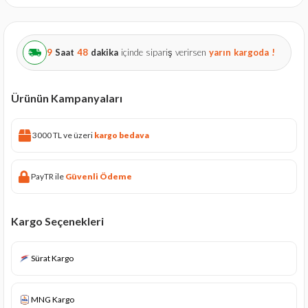
9
Saat
48
dakika
içinde sipariş verirsen
yarın
kargoda !
Ürünün Kampanyaları
3000 TL ve üzeri
kargo bedava
PayTR ile
Güvenli Ödeme
Kargo Seçenekleri
Sürat Kargo
MNG Kargo