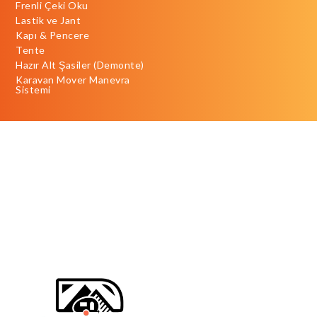
Frenli Çeki Oku
Lastik ve Jant
Kapı & Pencere
Tente
Hazır Alt Şasiler (Demonte)
Karavan Mover Manevra
Sistemi