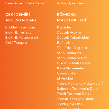
Land Rover - Çeki Demiri
Volvo - Çeki Demiri
ÇEKİ DEMİRİ
RÖMORK
AKSESUARLARI
MALZEMELERİ
Bisiklet Taşıyıcıları
Kaplinler
Elektrik Tesisatı
Destek Ayakları
Elektrik Malzemeleri
Destek Tekerlekleri
Çeki Topuzları
Refletörler
Fiş - Priz - Bağlantı
Stop Lambaları
Stop Lamba Setleri
Güvenlik Malzemeleri
Kasa Malzemeleri
Çamurluklar
El Vinçleri
Tekne Römorku Malzemeleri
Bağımsız Torsiyonlu Dingil
Frenli Torsiyon Dingil
Frensiz Torsiyon Dingil
Frenli Çeki Oku
Lastik ve Jant