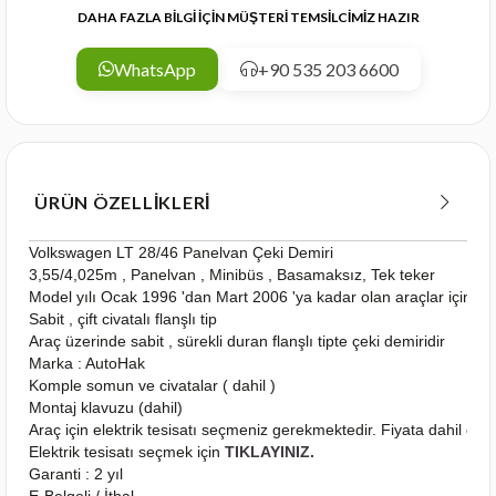
DAHA FAZLA BİLGİ İÇİN MÜŞTERİ TEMSİLCİMİZ HAZIR
WhatsApp
+90 535 203 6600
ÜRÜN ÖZELLIKLERI
Volkswagen LT 28/46 Panelvan Çeki Demiri
3,55/4,025m , Panelvan , Minibüs , Basamaksız, Tek teker
Model yılı Ocak 1996 'dan Mart 2006 'ya kadar olan araçlar için u
Sabit , çift civatalı flanşlı tip
Araç üzerinde sabit , sürekli duran flanşlı tipte çeki demiridir
Marka : AutoHak
Komple somun ve civatalar ( dahil )
Montaj klavuzu (dahil)
Araç için elektrik tesisatı seçmeniz gerekmektedir. Fiyata dahil deği
Elektrik tesisatı seçmek için
TIKLAYINIZ.
Garanti : 2 yıl
E-Belgeli / İthal