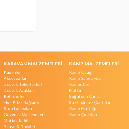
Bugüne
₺12.670,00
KARAVAN MALZEMELERİ
KAMP MALZEMELERİ
Kaplinler
Kamp Ocağı
Aksesuarlar
Kamp Sandalyesi
Destek Tekerlekleri
Kampetler
Destek Ayakları
Matlar
Refletörler
Soğutucu Çantalar
Fiş - Priz - Bağlantı
Su Geçirmez Çantalar
Stop Lambaları
Kamp Mutfağı
Güvenlik Malzemeleri
Kamp Çadırları
Mutfak Kabin
Banyo & Tuvalet