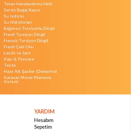
Tavan Havalandırma Heki
Servis Bagaj Kapısı
Su Isıtıcısı
Su Hidroforları
Bağımsız Torsiyonlu Dingil
Frenli Torsiyon Dingil
Frensiz Torsiyon Dingil
Frenli Çeki Oku
Lastik ve Jant
Kapı & Pencere
Tente
Hazır Alt Şasiler (Demonte)
Karavan Mover Manevra
Sistemi
YARDIM
Hesabım
Sepetim