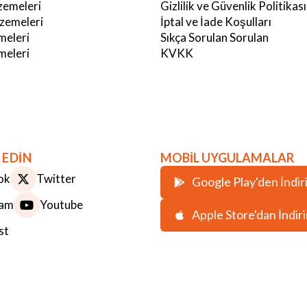
emeleri
Gizlilik ve Güvenlik Politikası
zemeleri
İptal ve İade Koşulları
meleri
Sıkça Sorulan Sorulan
eleri
KVKK
 EDİN
MOBİL UYGULAMALAR
ok
Twitter
Google Play'den İndir
ram
Youtube
Apple Store'dan İndir
st