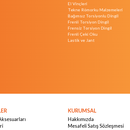
El Vinçleri
Tekne Römorku Malzemeleri
Bağımsız Torsiyonlu Dingil
Frenli Torsiyon Dingil
Frensiz Torsiyon Dingil
Frenli Çeki Oku
Lastik ve Jant
LER
KURUMSAL
Aksesuarları
Hakkımızda
ri
Mesafeli Satış Sözleşmesi