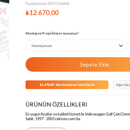
Fiyatlarımıza KDV Dahildir
›
₺12.670,00
Montaj ve Proje İstiyor musunuz?
₺1.670,89
`den başlayan taksitlerle
Diğer Taks
ÜRÜNÜN ÖZELLİKLERİ
En uygun fiyatlar ve kaliteli hizmet ile Volkswagen Golf Çeki Demi
Sabit , 1997 - 2003 cekicen.com'da.