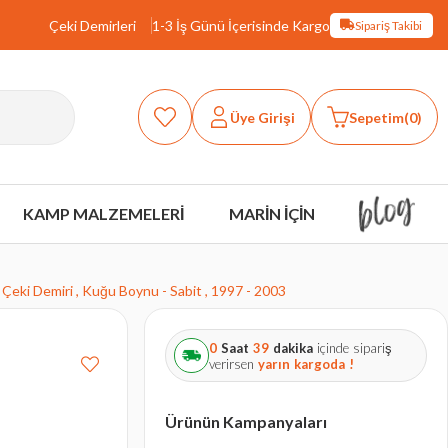
Çeki Demirleri
1-3 İş Günü İçerisinde Kargo
Sipariş Takibi
Üye Girişi
Sepetim
0
KAMP MALZEMELERİ
MARİN İÇİN
Çeki Demiri , Kuğu Boynu - Sabit , 1997 - 2003
0
Saat
39
dakika
içinde sipariş
verirsen
yarın
kargoda !
Ürünün Kampanyaları