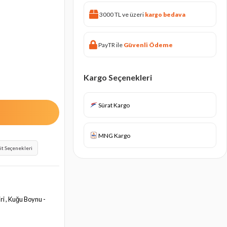
3000 TL ve üzeri
kargo bedava
PayTR ile
Güvenli Ödeme
Kargo Seçenekleri
Sürat Kargo
MNG Kargo
it Seçenekleri
ri , Kuğu Boynu -