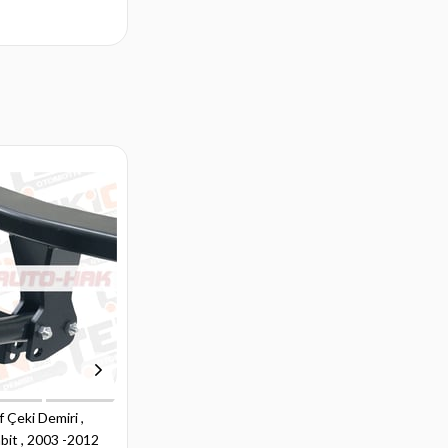
 Çeki Demiri ,
Volkswagen Golf Çeki Demiri ,
bit , 2003 -2012
Kuğu Boynu - Sabit , 2012 -