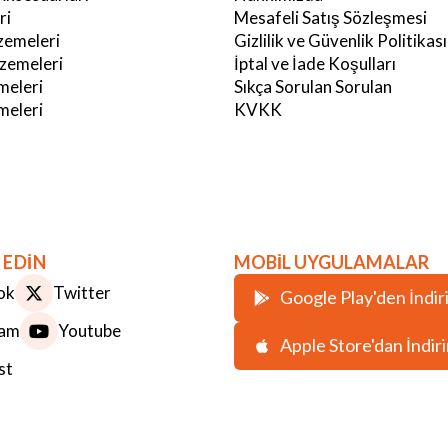
ri
Mesafeli Satış Sözleşmesi
emeleri
Gizlilik ve Güvenlik Politikası
zemeleri
İptal ve İade Koşulları
meleri
Sıkça Sorulan Sorulan
eleri
KVKK
 EDİN
MOBİL UYGULAMALAR
ok
Twitter
Google Play'den İndir
ram
Youtube
Apple Store'dan İndir
st