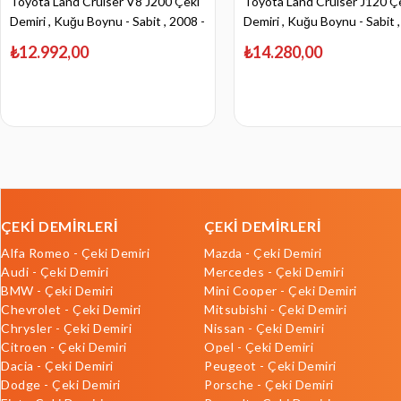
Toyota Land Cruiser V8 J200 Çeki
Toyota Land Cruiser J120 Ç
Demiri , Kuğu Boynu - Sabit , 2008 -
Demiri , Kuğu Boynu - Sabit ,
Bugüne
2009
₺12.992,00
₺14.280,00
ÇEKİ DEMİRLERİ
ÇEKİ DEMİRLERİ
Alfa Romeo - Çeki Demiri
Mazda - Çeki Demiri
Audi - Çeki Demiri
Mercedes - Çeki Demiri
BMW - Çeki Demiri
Mini Cooper - Çeki Demiri
Chevrolet - Çeki Demiri
Mitsubishi - Çeki Demiri
Chrysler - Çeki Demiri
Nissan - Çeki Demiri
Citroen - Çeki Demiri
Opel - Çeki Demiri
Dacia - Çeki Demiri
Peugeot - Çeki Demiri
Dodge - Çeki Demiri
Porsche - Çeki Demiri