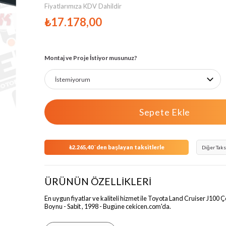
Fiyatlarımıza KDV Dahildir
›
₺17.178,00
Montaj ve Proje İstiyor musunuz?
₺2.265,40
`den başlayan taksitlerle
Diğer Taks
ÜRÜNÜN ÖZELLİKLERİ
En uygun fiyatlar ve kaliteli hizmet ile Toyota Land Cruiser J100 
Boynu - Sabit , 1998 - Bugüne cekicen.com'da.