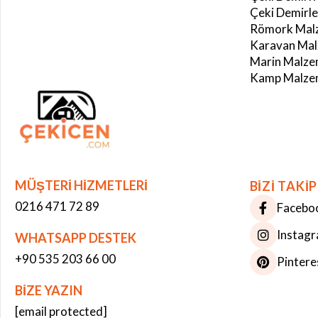
Çeki Demirle
Römork Malz
Karavan Mal
Marin Malze
Kamp Malzem
MÜŞTERİ HİZMETLERİ
BİZİ TAKİP
0216 471 72 89
Facebo
Instag
WHATSAPP DESTEK
+90 535 203 66 00
Pintere
BİZE YAZIN
Çerez Kullanımı
[email protected]
Bu web sitesinde çerezler kullanılmaktadır. Site deneyiminizi iyileştirmek ve