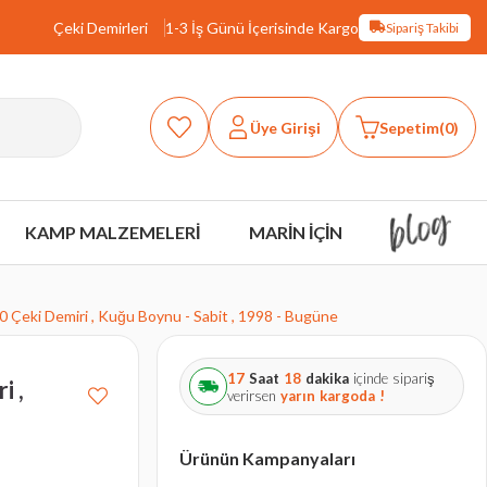
Çeki Demirleri
1-3 İş Günü İçerisinde Kargo
Sipariş Takibi
Üye Girişi
Sepetim
0
KAMP MALZEMELERİ
MARİN İÇİN
 Çeki Demiri , Kuğu Boynu - Sabit , 1998 - Bugüne
17
Saat
18
dakika
içinde sipariş
i ,
verirsen
yarın
kargoda !
Ürünün Kampanyaları