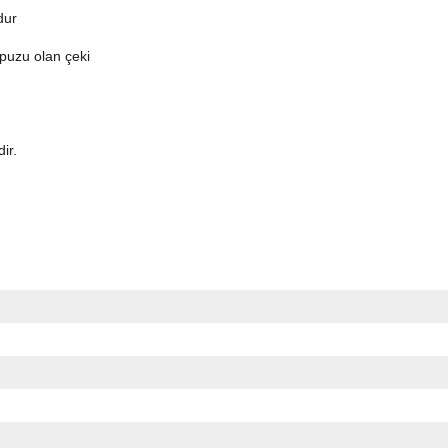
dur
topuzu olan çeki
dir.