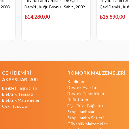
eki
Toyota Land Cruiser J150 Çeki
Toyota Land Cru
 2003 -
Demiri , Kuğu Boynu - Sabit , 2009 -
Çeki Demiri , Ku
Bugüne
1996 - 2002
₺14.280,00
₺15.890,00
ÇEKİ DEMİRİ
RÖMORK MALZEMELERİ
AKSESUARLARI
Kaplinler
Destek Ayakları
Bisiklet Taşıyıcıları
Destek Tekerlekleri
Elektrik Tesisatı
Refletörler
Elektrik Malzemeleri
Fiş - Priz - Bağlantı
Çeki Topuzları
Stop Lambaları
Stop Lamba Setleri
Güvenlik Malzemeleri