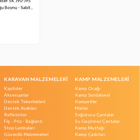
iser 5K J90-J95
Toyota Land Cruiser V8 J200 Çeki
ğu Boynu - Sabit ,
Demiri , Flanşlı , 2008 - Bugüne
₺12.992,00
KARAVAN MALZEMELERİ
KAMP MALZEMELERİ
Kaplinler
Kamp Ocağı
Aksesuarlar
Kamp Sandalyesi
Destek Tekerlekleri
Kampetler
Destek Ayakları
Matlar
Refletörler
Soğutucu Çantalar
Fiş - Priz - Bağlantı
Su Geçirmez Çantalar
Stop Lambaları
Kamp Mutfağı
Güvenlik Malzemeleri
Kamp Çadırları