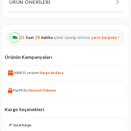
ÜRÜN ÖNERILERI
21
Saat
28
dakika
içinde sipariş verirsen
yarın
kargoda !
Ürünün Kampanyaları
3000 TL ve üzeri
kargo bedava
PayTR ile
Güvenli Ödeme
Kargo Seçenekleri
Sürat Kargo