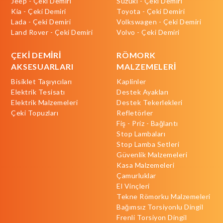
Jeep - Çeki Demiri
Suzuki - Çeki Demiri
Kia - Çeki Demiri
Toyota - Çeki Demiri
Lada - Çeki Demiri
Volkswagen - Çeki Demiri
Land Rover - Çeki Demiri
Volvo - Çeki Demiri
ÇEKİ DEMİRİ
RÖMORK
AKSESUARLARI
MALZEMELERİ
Bisiklet Taşıyıcıları
Kaplinler
Elektrik Tesisatı
Destek Ayakları
Elektrik Malzemeleri
Destek Tekerlekleri
Çeki Topuzları
Refletörler
Fiş - Priz - Bağlantı
Stop Lambaları
Stop Lamba Setleri
Güvenlik Malzemeleri
Kasa Malzemeleri
Çamurluklar
El Vinçleri
Tekne Römorku Malzemeleri
Bağımsız Torsiyonlu Dingil
Frenli Torsiyon Dingil