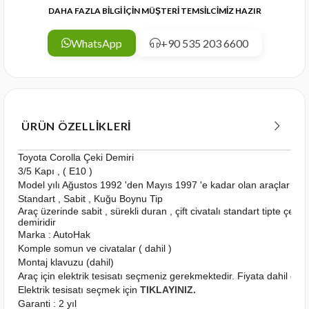
DAHA FAZLA BİLGİ İÇİN MÜŞTERİ TEMSİLCİMİZ HAZIR
WhatsApp
+90 535 203 6600
ÜRÜN ÖZELLIKLERI
Toyota Corolla Çeki Demiri
3/5 Kapı , ( E10 )
Model yılı Ağustos 1992 'den Mayıs 1997 'e kadar olan araçlar içi
Standart , Sabit , Kuğu Boynu Tip
Araç üzerinde sabit , sürekli duran , çift civatalı standart tipte çeki
demiridir
Marka : AutoHak
Komple somun ve civatalar ( dahil )
Montaj klavuzu (dahil)
Araç için elektrik tesisatı seçmeniz gerekmektedir. Fiyata dahil deği
Elektrik tesisatı seçmek için
TIKLAYINIZ.
Garanti : 2 yıl