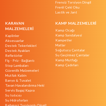
Frensiz Torsiyon Dingil
Frenli Çeki Oku
Lastik ve Jant
KARAVAN
KAMP MALZEMELERİ
MALZEMELERİ
Kamp Ocağı
Kamp Sandalyesi
Kaplinler
Kampetler
Aksesuarlar
Matlar
Destek Tekerlekleri
Soğutucu Çantalar
Destek Ayakları
Su Geçirmez Çantalar
Refletörler
Kamp Mutfağı
Fiş - Priz - Bağlantı
Kamp Çadırları
Stop Lambaları
Güvenlik Malzemeleri
Mutfak Kabin
Banyo & Tuvalet
Tavan Havalandırma Heki
Servis Bagaj Kapısı
Su Isıtıcısı
Su Hidroforları
Bağımsız Torsiyonlu Dingil