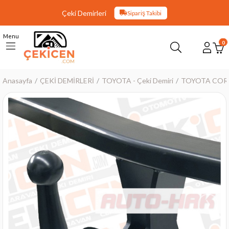
Çeki Demirleri
Sipariş Takibi
Menu
0
Anasayfa
ÇEKİ DEMİRLERİ
TOYOTA - Çeki Demiri
TOYOTA COROL
›