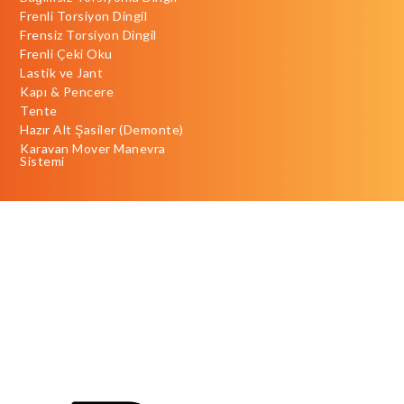
Frenli Torsiyon Dingil
Frensiz Torsiyon Dingil
Frenli Çeki Oku
Lastik ve Jant
Kapı & Pencere
Tente
Hazır Alt Şasiler (Demonte)
Karavan Mover Manevra
Sistemi