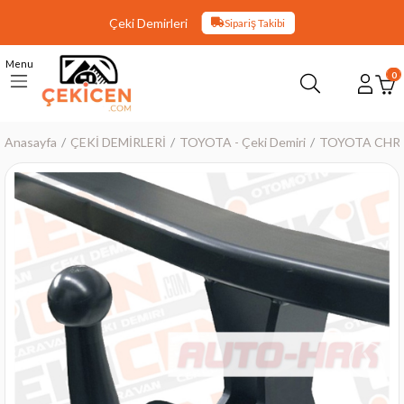
Çeki Demirleri
Sipariş Takibi
Menu
0
Anasayfa
ÇEKİ DEMİRLERİ
TOYOTA - Çeki Demiri
TOYOTA CHR - 
›