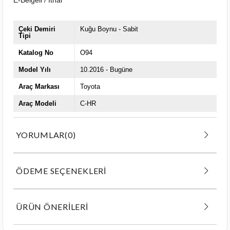
Çeki Demiri
Kuğu Boynu - Sabit
Tipi
Katalog No
O94
Model Yılı
10.2016 - Bugüne
Araç Markası
Toyota
Araç Modeli
C-HR
YORUMLAR
(0)
ÖDEME SEÇENEKLERI
ÜRÜN ÖNERILERI