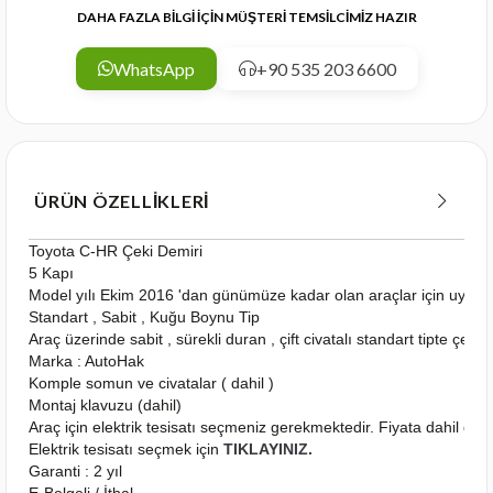
DAHA FAZLA BİLGİ İÇİN MÜŞTERİ TEMSİLCİMİZ HAZIR
WhatsApp
+90 535 203 6600
ÜRÜN ÖZELLIKLERI
Toyota C-HR Çeki Demiri
5 Kapı
Model yılı Ekim 2016 'dan günümüze kadar olan araçlar için uygu
Standart , Sabit , Kuğu Boynu Tip
Araç üzerinde sabit , sürekli duran , çift civatalı standart tipte çeki
Marka : AutoHak
Komple somun ve civatalar ( dahil )
Montaj klavuzu (dahil)
Araç için elektrik tesisatı seçmeniz gerekmektedir. Fiyata dahil deği
Elektrik tesisatı seçmek için
TIKLAYINIZ.
Garanti : 2 yıl
E-Belgeli / İthal