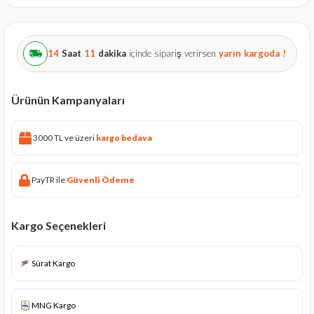
14
Saat
11
dakika
içinde sipariş verirsen
yarın
kargoda !
Ürünün Kampanyaları
3000 TL ve üzeri
kargo bedava
PayTR ile
Güvenli Ödeme
Kargo Seçenekleri
Sürat Kargo
MNG Kargo