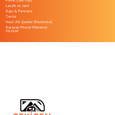
Frenli Çeki Oku
Lastik ve Jant
Kapı & Pencere
Tente
Hazır Alt Şasiler (Demonte)
Karavan Mover Manevra
Sistemi