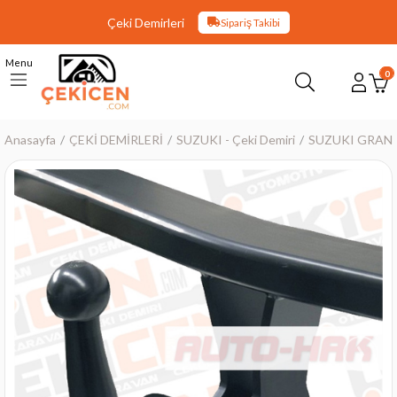
Çeki Demirleri
Sipariş Takibi
Menu
0
Anasayfa
ÇEKİ DEMİRLERİ
SUZUKI - Çeki Demiri
SUZUKI GRAND 
›