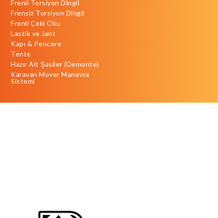
Frenli Torsiyon Dingil
Frensiz Torsiyon Dingil
Frenli Çeki Oku
Lastik ve Jant
Kapı & Pencere
Tente
Hazır Alt Şasiler (Demonte)
Karavan Mover Manevra
Sistemi