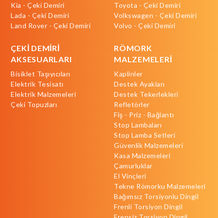
Kia - Çeki Demiri
Toyota - Çeki Demiri
Lada - Çeki Demiri
Volkswagen - Çeki Demiri
Land Rover - Çeki Demiri
Volvo - Çeki Demiri
ÇEKİ DEMİRİ
RÖMORK
AKSESUARLARI
MALZEMELERİ
Bisiklet Taşıyıcıları
Kaplinler
Elektrik Tesisatı
Destek Ayakları
Elektrik Malzemeleri
Destek Tekerlekleri
Çeki Topuzları
Refletörler
Fiş - Priz - Bağlantı
Stop Lambaları
Stop Lamba Setleri
Güvenlik Malzemeleri
Kasa Malzemeleri
Çamurluklar
El Vinçleri
Tekne Römorku Malzemeleri
Bağımsız Torsiyonlu Dingil
Frenli Torsiyon Dingil
Frensiz Torsiyon Dingil