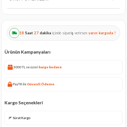
18
Saat
27
dakika
içinde sipariş verirsen
yarın
kargoda !
Ürünün Kampanyaları
3000 TL ve üzeri
kargo bedava
PayTR ile
Güvenli Ödeme
Kargo Seçenekleri
Sürat Kargo