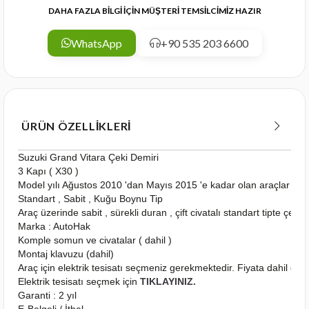
DAHA FAZLA BİLGİ İÇİN MÜŞTERİ TEMSİLCİMİZ HAZIR
WhatsApp
+90 535 203 6600
ÜRÜN ÖZELLIKLERI
Suzuki Grand Vitara Çeki Demiri
3 Kapı ( X30 )
Model yılı Ağustos 2010 'dan Mayıs 2015 'e kadar olan araçlar içi
Standart , Sabit , Kuğu Boynu Tip
Araç üzerinde sabit , sürekli duran , çift civatalı standart tipte çeki
Marka : AutoHak
Komple somun ve civatalar ( dahil )
Montaj klavuzu (dahil)
Araç için elektrik tesisatı seçmeniz gerekmektedir. Fiyata dahil deği
Elektrik tesisatı seçmek için
TIKLAYINIZ.
Garanti : 2 yıl
E-Belgeli / İthal