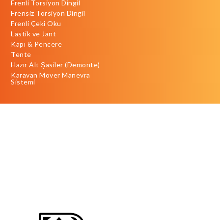
Frenli Torsiyon Dingil
Frensiz Torsiyon Dingil
Frenli Çeki Oku
Lastik ve Jant
Kapı & Pencere
Tente
Hazır Alt Şasiler (Demonte)
Karavan Mover Manevra
Sistemi