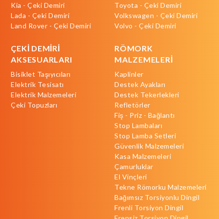
Kia - Çeki Demiri
Toyota - Çeki Demiri
Lada - Çeki Demiri
Volkswagen - Çeki Demiri
Land Rover - Çeki Demiri
Volvo - Çeki Demiri
ÇEKİ DEMİRİ
RÖMORK
AKSESUARLARI
MALZEMELERİ
Bisiklet Taşıyıcıları
Kaplinler
Elektrik Tesisatı
Destek Ayakları
Elektrik Malzemeleri
Destek Tekerlekleri
Çeki Topuzları
Refletörler
Fiş - Priz - Bağlantı
Stop Lambaları
Stop Lamba Setleri
Güvenlik Malzemeleri
Kasa Malzemeleri
Çamurluklar
El Vinçleri
Tekne Römorku Malzemeleri
Bağımsız Torsiyonlu Dingil
Frenli Torsiyon Dingil
Frensiz Torsiyon Dingil