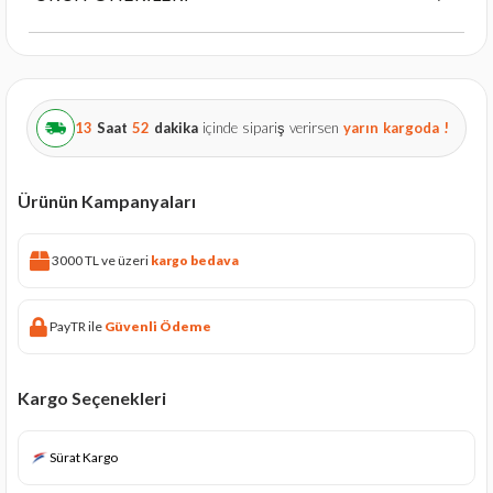
13
Saat
52
dakika
içinde sipariş verirsen
yarın
kargoda !
Ürünün Kampanyaları
3000 TL ve üzeri
kargo bedava
PayTR ile
Güvenli Ödeme
Kargo Seçenekleri
Sürat Kargo