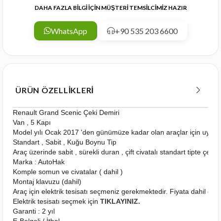
DAHA FAZLA BİLGİ İÇİN MÜŞTERİ TEMSİLCİMİZ HAZIR
WhatsApp
+90 535 203 6600
ÜRÜN ÖZELLIKLERI
Renault Grand Scenic Çeki Demiri
Van , 5 Kapı
Model yılı Ocak 2017 'den günümüze kadar olan araçlar için uygu
Standart , Sabit , Kuğu Boynu Tip
Araç üzerinde sabit , sürekli duran , çift civatalı standart tipte çeki
Marka : AutoHak
Komple somun ve civatalar ( dahil )
Montaj klavuzu (dahil)
Araç için elektrik tesisatı seçmeniz gerekmektedir. Fiyata dahil deği
Elektrik tesisatı seçmek için
TIKLAYINIZ.
Garanti : 2 yıl
E-Belgeli / İthal