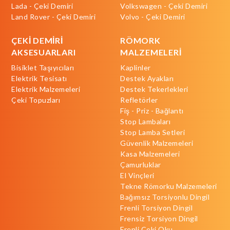
Lada - Çeki Demiri
Volkswagen - Çeki Demiri
Land Rover - Çeki Demiri
Volvo - Çeki Demiri
ÇEKİ DEMİRİ
RÖMORK
AKSESUARLARI
MALZEMELERİ
Bisiklet Taşıyıcıları
Kaplinler
Elektrik Tesisatı
Destek Ayakları
Elektrik Malzemeleri
Destek Tekerlekleri
Çeki Topuzları
Refletörler
Fiş - Priz - Bağlantı
Stop Lambaları
Stop Lamba Setleri
Güvenlik Malzemeleri
Kasa Malzemeleri
Çamurluklar
El Vinçleri
Tekne Römorku Malzemeleri
Bağımsız Torsiyonlu Dingil
Frenli Torsiyon Dingil
Frensiz Torsiyon Dingil
Frenli Çeki Oku