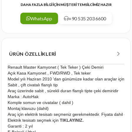
DAHA FAZLA BİLGİ İÇİN MÜŞTERİ TEMSİLCİMİZ HAZIR
WhatsApp
+90 535 203 6600
ÜRÜN ÖZELLIKLERI
Renault Master Kamyonet ( Tek Teker ) Çeki Demiri
Açık Kasa Kamyonet , FWD/RWD , Tek teker
Model yılı Haziran 2010 'dan günümüze kadar olan araçlar için uy
Sabit , çift civatalı flanşlı tip
Araç üzerinde sabit , sürekli duran flanşlı tipte çeki demiridir
Marka : AutoHak
Komple somun ve civatalar ( dahil )
Montaj klavuzu (dahil)
Araç için elektrik tesisatı seçmeniz gerekmektedir. Fiyata dahil deği
Elektrik tesisatı seçmek için
TIKLAYINIZ.
Garanti : 2 yıl
E-Belgeli / İthal