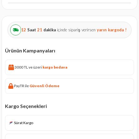
12
Saat
21
dakika
içinde sipariş verirsen
yarın
kargoda !
Ürünün Kampanyaları
3000 TL ve üzeri
kargo bedava
PayTR ile
Güvenli Ödeme
Kargo Seçenekleri
Sürat Kargo