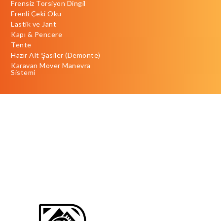
Frensiz Torsiyon Dingil
Frenli Çeki Oku
Lastik ve Jant
Kapı & Pencere
Tente
Hazır Alt Şasiler (Demonte)
Karavan Mover Manevra
Sistemi