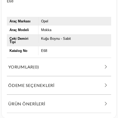
E68
Araç Markası
Opel
Araç Modeli
Mokka
Çeki Demiri
Kuğu Boynu - Sabit
Tipi
Katalog No
E68
YORUMLAR
(0)
ÖDEME SEÇENEKLERI
ÜRÜN ÖNERILERI