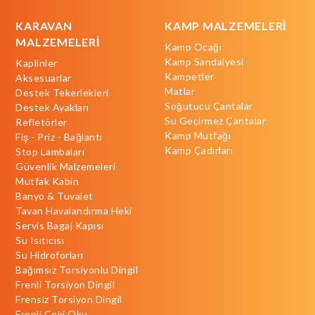
KARAVAN
KAMP MALZEMELERİ
MALZEMELERİ
Kamp Ocağı
Kamp Sandalyesi
Kaplinler
Kampetler
Aksesuarlar
Matlar
Destek Tekerlekleri
Soğutucu Çantalar
Destek Ayakları
Su Geçirmez Çantalar
Refletörler
Kamp Mutfağı
Fiş - Priz - Bağlantı
Kamp Çadırları
Stop Lambaları
Güvenlik Malzemeleri
Mutfak Kabin
Banyo & Tuvalet
Tavan Havalandırma Heki
Servis Bagaj Kapısı
Su Isıtıcısı
Su Hidroforları
Bağımsız Torsiyonlu Dingil
Frenli Torsiyon Dingil
Frensiz Torsiyon Dingil
Frenli Çeki Oku