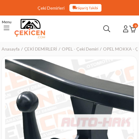
Çeki Demirleri
Sipariş Takibi
Menu
0
Anasayfa
ÇEKİ DEMİRLERİ
OPEL - Çeki Demiri
OPEL MOKKA - Çe
›