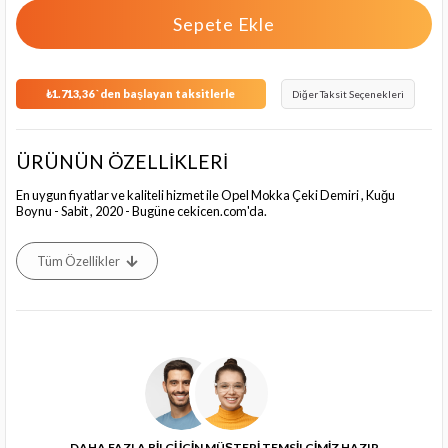
₺1.713,36
`den başlayan taksitlerle
Diğer Taksit Seçenekleri
ÜRÜNÜN ÖZELLİKLERİ
En uygun fiyatlar ve kaliteli hizmet ile Opel Mokka Çeki Demiri , Kuğu
Boynu - Sabit , 2020 - Bugüne cekicen.com'da.
Tüm Özellikler
DAHA FAZLA BİLGİ İÇİN MÜŞTERİ TEMSİLCİMİZ HAZIR