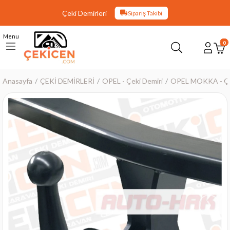
Çeki Demirleri
Sipariş Takibi
Menu
0
Anasayfa
ÇEKİ DEMİRLERİ
OPEL - Çeki Demiri
OPEL MOKKA - Çe
›