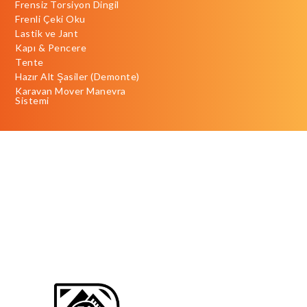
Frensiz Torsiyon Dingil
Frenli Çeki Oku
Lastik ve Jant
Kapı & Pencere
Tente
Hazır Alt Şasiler (Demonte)
Karavan Mover Manevra
Sistemi