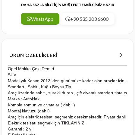
DAHA FAZLA BİLGİ İÇİN MÜŞTERİ TEMSİLCİMİZ HAZIR
WhatsApp
+90 535 203 6600
ÜRÜN ÖZELLIKLERI
Opel Mokka Çeki Demiri
SUV
Model yılı Kasım 2012 'den günümüze kadar olan araçlar için uyg
Standart , Sabit , Kuğu Boynu Tip
Araç üzerinde sabit , sürekli duran , çift civatalı standart tipte çeki
Marka : AutoHak
Komple somun ve civatalar ( dahil )
Montaj klavuzu (dahil)
Araç için elektrik tesisatı seçmeniz gerekmektedir. Fiyata dahil deği
Elektrik tesisatı seçmek için
TIKLAYINIZ.
Garanti : 2 yıl
E-Belgeli / İthal