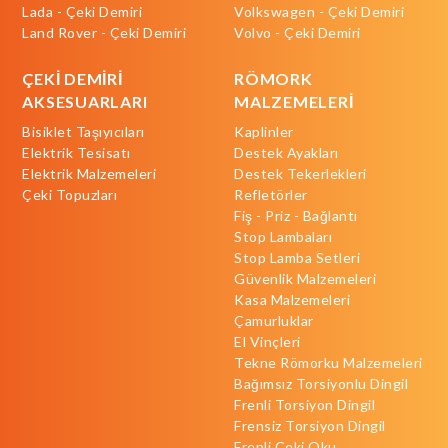
Lada - Çeki Demiri
Volkswagen - Çeki Demiri
Land Rover - Çeki Demiri
Volvo - Çeki Demiri
ÇEKİ DEMİRİ
RÖMORK
AKSESUARLARI
MALZEMELERİ
Bisiklet Taşıyıcıları
Kaplinler
Elektrik Tesisatı
Destek Ayakları
Elektrik Malzemeleri
Destek Tekerlekleri
Çeki Topuzları
Refletörler
Fiş - Priz - Bağlantı
Stop Lambaları
Stop Lamba Setleri
Güvenlik Malzemeleri
Kasa Malzemeleri
Çamurluklar
El Vinçleri
Tekne Römorku Malzemeleri
Bağımsız Torsiyonlu Dingil
Frenli Torsiyon Dingil
Frensiz Torsiyon Dingil
Frenli Çeki Oku