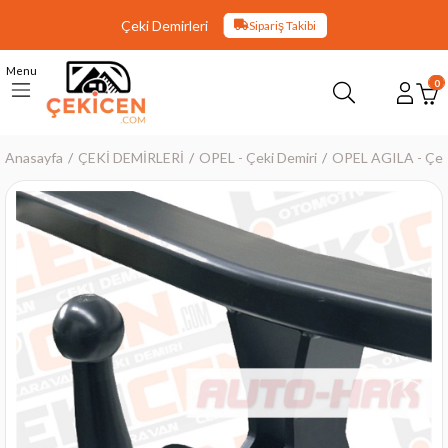
Çeki Demirleri
Sipariş Takibi
Menu
0
Anasayfa
ÇEKİ DEMİRLERİ
OPEL - Çeki Demiri
OPEL AGILA - Çek
›