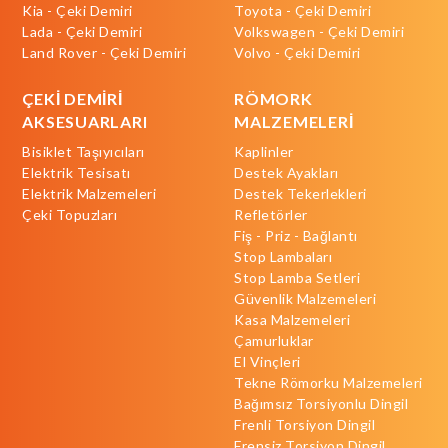
Kia - Çeki Demiri
Toyota - Çeki Demiri
Lada - Çeki Demiri
Volkswagen - Çeki Demiri
Land Rover - Çeki Demiri
Volvo - Çeki Demiri
ÇEKİ DEMİRİ
RÖMORK
AKSESUARLARI
MALZEMELERİ
Bisiklet Taşıyıcıları
Kaplinler
Elektrik Tesisatı
Destek Ayakları
Elektrik Malzemeleri
Destek Tekerlekleri
Çeki Topuzları
Refletörler
Fiş - Priz - Bağlantı
Stop Lambaları
Stop Lamba Setleri
Güvenlik Malzemeleri
Kasa Malzemeleri
Çamurluklar
El Vinçleri
Tekne Römorku Malzemeleri
Bağımsız Torsiyonlu Dingil
Frenli Torsiyon Dingil
Frensiz Torsiyon Dingil