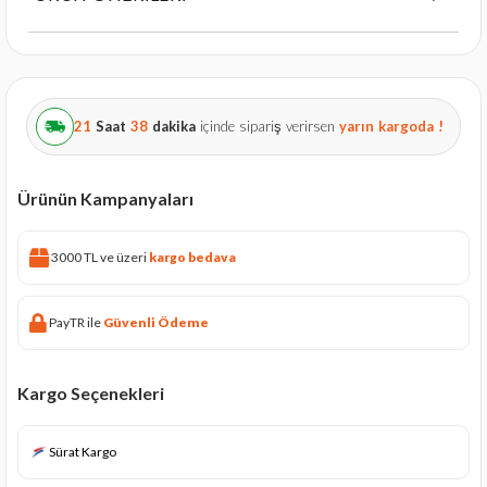
21
Saat
38
dakika
içinde sipariş verirsen
yarın
kargoda !
Ürünün Kampanyaları
3000 TL ve üzeri
kargo bedava
PayTR ile
Güvenli Ödeme
Kargo Seçenekleri
Sürat Kargo