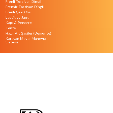
Frenli Torsiyon Dingil
Frensiz Torsiyon Dingil
Frenli Çeki Oku
Lastik ve Jant
Kapı & Pencere
Tente
Hazır Alt Şasiler (Demonte)
Karavan Mover Manevra
Sistemi