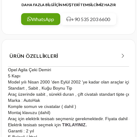
DAHA FAZLA BİLGİ İÇİN MÜŞTERİ TEMSİLCİMİZ HAZIR
WhatsApp
+90 535 203 6600
ÜRÜN ÖZELLIKLERI
Opel Agila Çeki Demiri
5 Kapı
Model yılı Nisan 2000 'den Eylül 2002 'ye kadar olan araçlar için 
Standart , Sabit , Kuğu Boynu Tip
Araç üzerinde sabit , sürekli duran , çift civatalı standart tipte çeki
Marka : AutoHak
Komple somun ve civatalar ( dahil )
Montaj klavuzu (dahil)
Araç için elektrik tesisatı seçmeniz gerekmektedir. Fiyata dahil deği
Elektrik tesisatı seçmek için
TIKLAYINIZ.
Garanti : 2 yıl
E-Belgeli / İthal