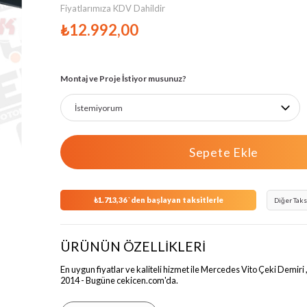
Fiyatlarımıza KDV Dahildir
›
₺12.992,00
Montaj ve Proje İstiyor musunuz?
₺1.713,36
`den başlayan taksitlerle
Diğer Taks
ÜRÜNÜN ÖZELLİKLERİ
En uygun fiyatlar ve kaliteli hizmet ile Mercedes Vito Çeki Demiri ,
2014 - Bugüne cekicen.com'da.