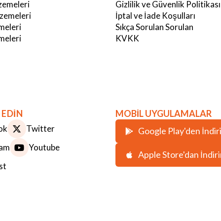
emeleri
Gizlilik ve Güvenlik Politikası
zemeleri
İptal ve İade Koşulları
meleri
Sıkça Sorulan Sorulan
eleri
KVKK
 EDİN
MOBİL UYGULAMALAR
ok
Twitter
Google Play'den İndir
ram
Youtube
Apple Store'dan İndir
st