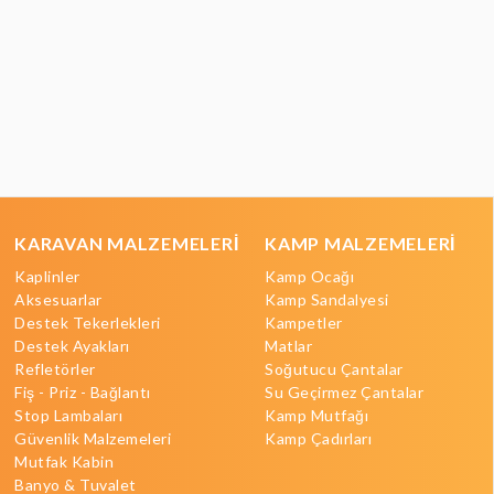
KARAVAN MALZEMELERİ
KAMP MALZEMELERİ
Kaplinler
Kamp Ocağı
Aksesuarlar
Kamp Sandalyesi
Destek Tekerlekleri
Kampetler
Destek Ayakları
Matlar
Refletörler
Soğutucu Çantalar
Fiş - Priz - Bağlantı
Su Geçirmez Çantalar
Stop Lambaları
Kamp Mutfağı
Güvenlik Malzemeleri
Kamp Çadırları
Mutfak Kabin
Banyo & Tuvalet