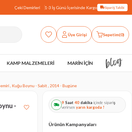
Çeki Demirleri
1-3 İş Günü İçerisinde Kargo
Sipariş Takibi
Üye Girişi
Sepetim
0
KAMP MALZEMELERİ
MARİN İÇİN
miri , Kuğu Boynu - Sabit , 2014 - Bugüne
9
Saat
40
dakika
içinde sipariş
oynu -
verirsen
yarın
kargoda !
Ürünün Kampanyaları