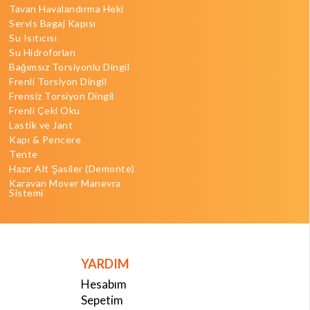
Tavan Havalandırma Heki
Servis Bagaj Kapısı
Su Isıtıcısı
Su Hidroforları
Bağımsız Torsiyonlu Dingil
Frenli Torsiyon Dingil
Frensiz Torsiyon Dingil
Frenli Çeki Oku
Lastik ve Jant
Kapı & Pencere
Tente
Hazır Alt Şasiler (Demonte)
Karavan Mover Manevra
Sistemi
YARDIM
Hesabım
Sepetim