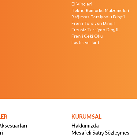
El Vinçleri
Tekne Römorku Malzemeleri
Bağımsız Torsiyonlu Dingil
Frenli Torsiyon Dingil
Frensiz Torsiyon Dingil
Frenli Çeki Oku
Lastik ve Jant
LER
KURUMSAL
Aksesuarları
Hakkımızda
ri
Mesafeli Satış Sözleşmesi