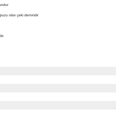
gundur
topuzu olan çeki demiridir
dir.