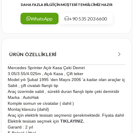
DAHA FAZLA BİLGİ İÇİN MÜŞTERİ TEMSİLCİMİZ HAZIR
WhatsApp
+90 535 203 6600
ÜRÜN ÖZELLIKLERI
Mercedes Sprinter Açık Kasa Çeki Demiri
3.05/3.55/4.025m , Açık Kasa , Çift teker
Model yılı Şubat 1995 'den Mayıs 2006 'a kadar olan araçlar için 
Sabit , çift civatalı flanşlı tip
Araç üzerinde sabit , sürekli duran flanşlı tipte çeki demiridir
Marka : AutoHak
Komple somun ve civatalar ( dahil )
Montaj klavuzu (dahil)
Araç için elektrik tesisatı seçmeniz gerekmektedir. Fiyata dahil deği
Elektrik tesisatı seçmek için
TIKLAYINIZ.
Garanti : 2 yıl
E-Belgeli / İthal