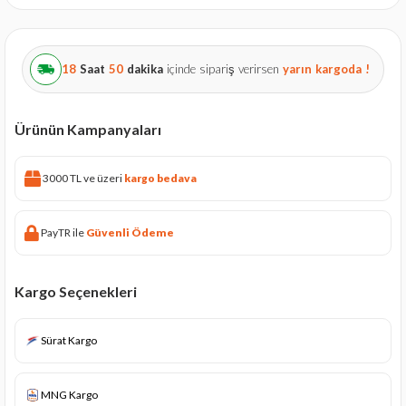
18
Saat
50
dakika
içinde sipariş verirsen
yarın
kargoda !
Ürünün Kampanyaları
3000 TL ve üzeri
kargo bedava
PayTR ile
Güvenli Ödeme
Kargo Seçenekleri
Sürat Kargo
MNG Kargo