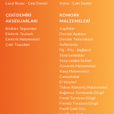
Land Rover - Çeki Demiri
Volvo - Çeki Demiri
ÇEKİ DEMİRİ
RÖMORK
AKSESUARLARI
MALZEMELERİ
Bisiklet Taşıyıcıları
Kaplinler
Elektrik Tesisatı
Destek Ayakları
Elektrik Malzemeleri
Destek Tekerlekleri
Çeki Topuzları
Refletörler
Fiş - Priz - Bağlantı
Stop Lambaları
Stop Lamba Setleri
Güvenlik Malzemeleri
Kasa Malzemeleri
Çamurluklar
El Vinçleri
Tekne Römorku Malzemeleri
Bağımsız Torsiyonlu Dingil
Frenli Torsiyon Dingil
Frensiz Torsiyon Dingil
Frenli Çeki Oku
Lastik ve Jant