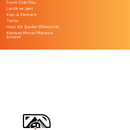
Frenli Çeki Oku
Lastik ve Jant
Kapı & Pencere
Tente
Hazır Alt Şasiler (Demonte)
Karavan Mover Manevra
Sistemi