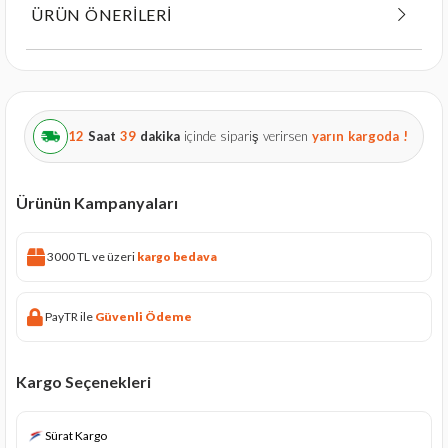
ÜRÜN ÖNERILERI
12
Saat
39
dakika
içinde sipariş verirsen
yarın
kargoda !
Ürünün Kampanyaları
3000 TL ve üzeri
kargo bedava
PayTR ile
Güvenli Ödeme
Kargo Seçenekleri
Sürat Kargo