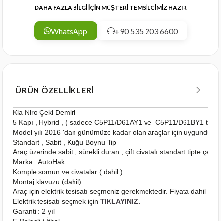
DAHA FAZLA BİLGİ İÇİN MÜŞTERİ TEMSİLCİMİZ HAZIR
WhatsApp
+90 535 203 6600
ÜRÜN ÖZELLIKLERI
Kia Niro Çeki Demiri
5 Kapı , Hybrid , ( sadece C5P11/D61AY1 ve C5P11/D61BY1 tipleri
Model yılı 2016 'dan günümüze kadar olan araçlar için uygundur
Standart , Sabit , Kuğu Boynu Tip
Araç üzerinde sabit , sürekli duran , çift civatalı standart tipte çeki
Marka : AutoHak
Komple somun ve civatalar ( dahil )
Montaj klavuzu (dahil)
Araç için elektrik tesisatı seçmeniz gerekmektedir. Fiyata dahil deği
Elektrik tesisatı seçmek için
TIKLAYINIZ.
Garanti : 2 yıl
E-Belgeli / İthal