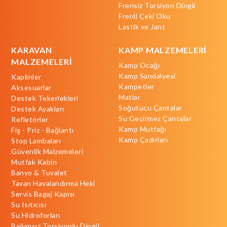
Frensiz Torsiyon Dingil
Frenli Çeki Oku
Lastik ve Jant
KARAVAN
KAMP MALZEMELERİ
MALZEMELERİ
Kamp Ocağı
Kamp Sandalyesi
Kaplinler
Kampetler
Aksesuarlar
Matlar
Destek Tekerlekleri
Soğutucu Çantalar
Destek Ayakları
Su Geçirmez Çantalar
Refletörler
Kamp Mutfağı
Fiş - Priz - Bağlantı
Kamp Çadırları
Stop Lambaları
Güvenlik Malzemeleri
Mutfak Kabin
Banyo & Tuvalet
Tavan Havalandırma Heki
Servis Bagaj Kapısı
Su Isıtıcısı
Su Hidroforları
Bağımsız Torsiyonlu Dingil