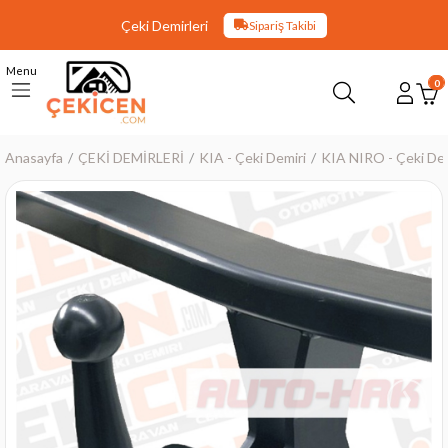
Çeki Demirleri
Sipariş Takibi
Menu
0
Anasayfa
ÇEKİ DEMİRLERİ
KIA - Çeki Demiri
KIA NIRO - Çeki Dem
›