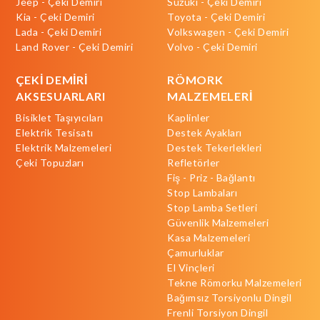
Jeep - Çeki Demiri
Suzuki - Çeki Demiri
Kia - Çeki Demiri
Toyota - Çeki Demiri
Lada - Çeki Demiri
Volkswagen - Çeki Demiri
Land Rover - Çeki Demiri
Volvo - Çeki Demiri
ÇEKİ DEMİRİ
RÖMORK
AKSESUARLARI
MALZEMELERİ
Bisiklet Taşıyıcıları
Kaplinler
Elektrik Tesisatı
Destek Ayakları
Elektrik Malzemeleri
Destek Tekerlekleri
Çeki Topuzları
Refletörler
Fiş - Priz - Bağlantı
Stop Lambaları
Stop Lamba Setleri
Güvenlik Malzemeleri
Kasa Malzemeleri
Çamurluklar
El Vinçleri
Tekne Römorku Malzemeleri
Bağımsız Torsiyonlu Dingil
Frenli Torsiyon Dingil