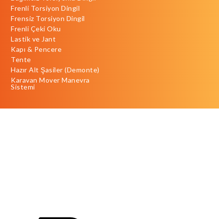
Frenli Torsiyon Dingil
Frensiz Torsiyon Dingil
Frenli Çeki Oku
Lastik ve Jant
Kapı & Pencere
Tente
Hazır Alt Şasiler (Demonte)
Karavan Mover Manevra
Sistemi