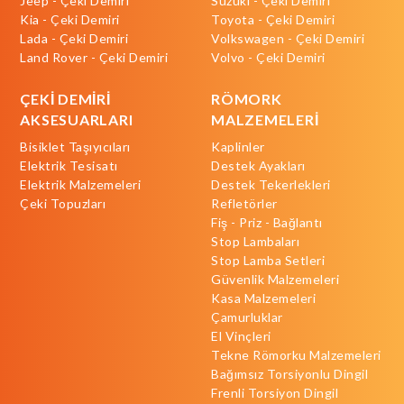
Jeep - Çeki Demiri
Suzuki - Çeki Demiri
Kia - Çeki Demiri
Toyota - Çeki Demiri
Lada - Çeki Demiri
Volkswagen - Çeki Demiri
Land Rover - Çeki Demiri
Volvo - Çeki Demiri
ÇEKİ DEMİRİ
RÖMORK
AKSESUARLARI
MALZEMELERİ
Bisiklet Taşıyıcıları
Kaplinler
Elektrik Tesisatı
Destek Ayakları
Elektrik Malzemeleri
Destek Tekerlekleri
Çeki Topuzları
Refletörler
Fiş - Priz - Bağlantı
Stop Lambaları
Stop Lamba Setleri
Güvenlik Malzemeleri
Kasa Malzemeleri
Çamurluklar
El Vinçleri
Tekne Römorku Malzemeleri
Bağımsız Torsiyonlu Dingil
Frenli Torsiyon Dingil