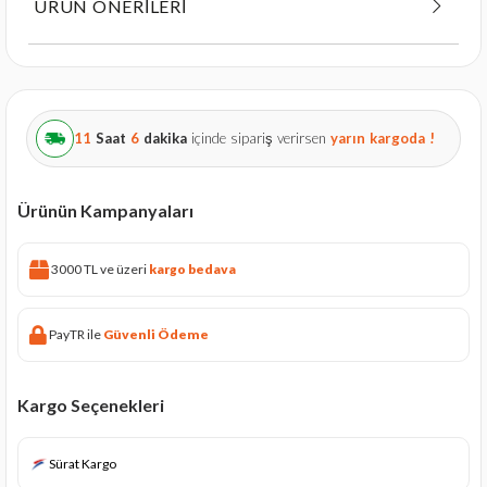
ÜRÜN ÖNERILERI
11
Saat
6
dakika
içinde sipariş verirsen
yarın
kargoda !
Ürünün Kampanyaları
3000 TL ve üzeri
kargo bedava
PayTR ile
Güvenli Ödeme
Kargo Seçenekleri
Sürat Kargo