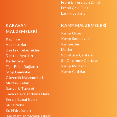
Frensiz Torsiyon Dingil
Frenli Çeki Oku
Lastik ve Jant
KARAVAN
KAMP MALZEMELERİ
MALZEMELERİ
Kamp Ocağı
Kamp Sandalyesi
Kaplinler
Kampetler
Aksesuarlar
Matlar
Destek Tekerlekleri
Soğutucu Çantalar
Destek Ayakları
Su Geçirmez Çantalar
Refletörler
Kamp Mutfağı
Fiş - Priz - Bağlantı
Kamp Çadırları
Stop Lambaları
Güvenlik Malzemeleri
Mutfak Kabin
Banyo & Tuvalet
Tavan Havalandırma Heki
Servis Bagaj Kapısı
Su Isıtıcısı
Su Hidroforları
Bağımsız Torsiyonlu Dingil