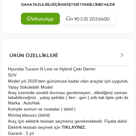
DAHA FAZLA BİLGİ İÇİN MÜŞTERİ TEMSİLCİMİZ HAZIR
WhatsApp
+90 535 203 6600
ÜRÜN ÖZELLIKLERI
Hyundai Tucson N Line ve Hybrid Çeki Demiri
SUV
Model yılı 2020'den günümüze kadar olan araçlar için uygundur
Yatay Sökülebilir Model
Araç üzerinde sürekli durması gerekmeyen , dilediğiniz zaman kola
takabileceğiniz , yatay şekilde ( ileri - geri ) sök-tak tipte çeki demiri
Marka : AutoHak
Komple somun ve civatalar ( dahil )
Montaj klavuzu (dahil)
Araç için elektrik tesisatı seçmeniz gerekmektedir. Fiyata dahil deği
Elektrik tesisatı seçmek için
TIKLAYINIZ.
Garanti : 2 yıl