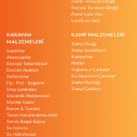
Frenli Torsiyon Dingil
Frensiz Torsiyon Dingil
Frenli Çeki Oku
Lastik ve Jant
KARAVAN
KAMP MALZEMELERİ
MALZEMELERİ
Kamp Ocağı
Kamp Sandalyesi
Kaplinler
Kampetler
Aksesuarlar
Matlar
Destek Tekerlekleri
Soğutucu Çantalar
Destek Ayakları
Su Geçirmez Çantalar
Refletörler
Kamp Mutfağı
Fiş - Priz - Bağlantı
Kamp Çadırları
Stop Lambaları
Güvenlik Malzemeleri
Mutfak Kabin
Banyo & Tuvalet
Tavan Havalandırma Heki
Servis Bagaj Kapısı
Su Isıtıcısı
Su Hidroforları