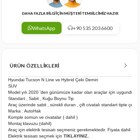
DAHA FAZLA BİLGİ İÇİN MÜŞTERİ TEMSİLCİMİZ HAZIR
WhatsApp
+90 535 203 6600
ÜRÜN ÖZELLIKLERI
Hyundai Tucson N Line ve Hybrid Çeki Demiri
SUV
Model yılı 2020 'den günümüze kadar olan araçlar için uygundur
Standart , Sabit , Kuğu Boynu Tip
Araç üzerinde sabit , sürekli duran , çift civatalı standart tipte çeki
Marka : AutoHak
Komple somun ve civatalar ( dahil )
Montaj klavuzu (dahil)
Araç için elektrik tesisatı seçmeniz gerekmektedir. Fiyata dahil deği
Elektrik tesisatı seçmek için
TIKLAYINIZ.