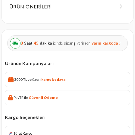
ÜRÜN ÖNERILERI
8
Saat
45
dakika
içinde sipariş verirsen
yarın
kargoda !
Ürünün Kampanyaları
3000 TL ve üzeri
kargo bedava
PayTR ile
Güvenli Ödeme
Kargo Seçenekleri
Sürat Kargo