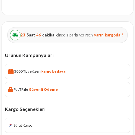
23
Saat
46
dakika
içinde sipariş verirsen
yarın
kargoda !
Ürünün Kampanyaları
3000 TL ve üzeri
kargo bedava
PayTR ile
Güvenli Ödeme
Kargo Seçenekleri
Sürat Kargo