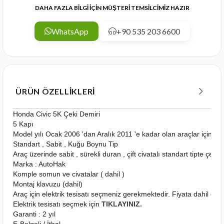
DAHA FAZLA BİLGİ İÇİN MÜŞTERİ TEMSİLCİMİZ HAZIR
WhatsApp
+90 535 203 6600
ÜRÜN ÖZELLIKLERI
Honda Civic 5K Çeki Demiri
5 Kapı
Model yılı Ocak 2006 'dan Aralık 2011 'e kadar olan araçlar için u
Standart , Sabit , Kuğu Boynu Tip
Araç üzerinde sabit , sürekli duran , çift civatalı standart tipte çeki
Marka : AutoHak
Komple somun ve civatalar ( dahil )
Montaj klavuzu (dahil)
Araç için elektrik tesisatı seçmeniz gerekmektedir. Fiyata dahil deği
Elektrik tesisatı seçmek için
TIKLAYINIZ.
Garanti : 2 yıl
E-Belgeli / İthal