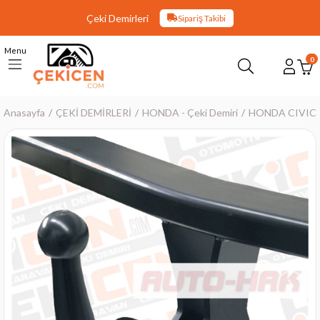
Çeki Demirleri
Sipariş Takibi
Menu
0
Anasayfa
ÇEKİ DEMİRLERİ
HONDA - Çeki Demiri
HONDA CIVIC - 
›