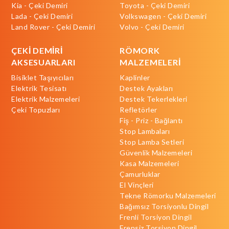
Kia - Çeki Demiri
Toyota - Çeki Demiri
Lada - Çeki Demiri
Volkswagen - Çeki Demiri
Land Rover - Çeki Demiri
Volvo - Çeki Demiri
ÇEKİ DEMİRİ
RÖMORK
AKSESUARLARI
MALZEMELERİ
Bisiklet Taşıyıcıları
Kaplinler
Elektrik Tesisatı
Destek Ayakları
Elektrik Malzemeleri
Destek Tekerlekleri
Çeki Topuzları
Refletörler
Fiş - Priz - Bağlantı
Stop Lambaları
Stop Lamba Setleri
Güvenlik Malzemeleri
Kasa Malzemeleri
Çamurluklar
El Vinçleri
Tekne Römorku Malzemeleri
Bağımsız Torsiyonlu Dingil
Frenli Torsiyon Dingil
Frensiz Torsiyon Dingil