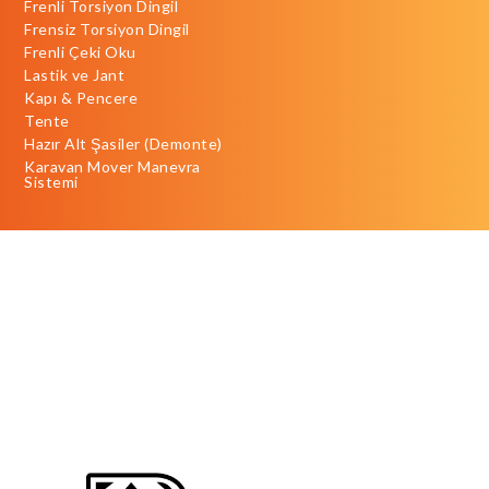
Frenli Torsiyon Dingil
Frensiz Torsiyon Dingil
Frenli Çeki Oku
Lastik ve Jant
Kapı & Pencere
Tente
Hazır Alt Şasiler (Demonte)
Karavan Mover Manevra
Sistemi