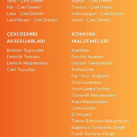
Jeep - Çeki Demiri
Suzuki - Çeki Demiri
Kia - Çeki Demiri
Toyota - Çeki Demiri
Lada - Çeki Demiri
Volkswagen - Çeki Demiri
Land Rover - Çeki Demiri
Volvo - Çeki Demiri
ÇEKİ DEMİRİ
RÖMORK
AKSESUARLARI
MALZEMELERİ
Bisiklet Taşıyıcıları
Kaplinler
Elektrik Tesisatı
Destek Ayakları
Elektrik Malzemeleri
Destek Tekerlekleri
Çeki Topuzları
Refletörler
Fiş - Priz - Bağlantı
Stop Lambaları
Stop Lamba Setleri
Güvenlik Malzemeleri
Kasa Malzemeleri
Çamurluklar
El Vinçleri
Tekne Römorku Malzemeleri
Bağımsız Torsiyonlu Dingil
Frenli Torsiyon Dingil