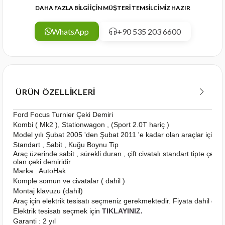
DAHA FAZLA BİLGİ İÇİN MÜŞTERİ TEMSİLCİMİZ HAZIR
WhatsApp
+90 535 203 6600
ÜRÜN ÖZELLIKLERI
Ford Focus Turnier Çeki Demiri
Kombi ( Mk2 ), Stationwagon , (Sport 2.0T hariç )
Model yılı Şubat 2005 'den Şubat 2011 'e kadar olan araçlar için 
Standart , Sabit , Kuğu Boynu Tip
Araç üzerinde sabit , sürekli duran , çift civatalı standart tipte çeki 
olan çeki demiridir
Marka : AutoHak
Komple somun ve civatalar ( dahil )
Montaj klavuzu (dahil)
Araç için elektrik tesisatı seçmeniz gerekmektedir. Fiyata dahil deği
Elektrik tesisatı seçmek için
TIKLAYINIZ.
Garanti : 2 yıl