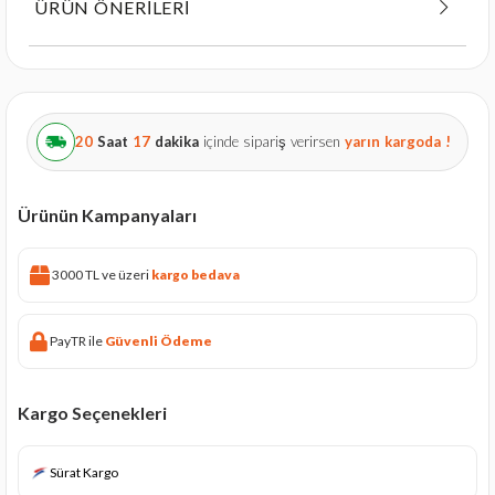
ÜRÜN ÖNERILERI
20
Saat
17
dakika
içinde sipariş verirsen
yarın
kargoda !
Ürünün Kampanyaları
3000 TL ve üzeri
kargo bedava
PayTR ile
Güvenli Ödeme
Kargo Seçenekleri
Sürat Kargo