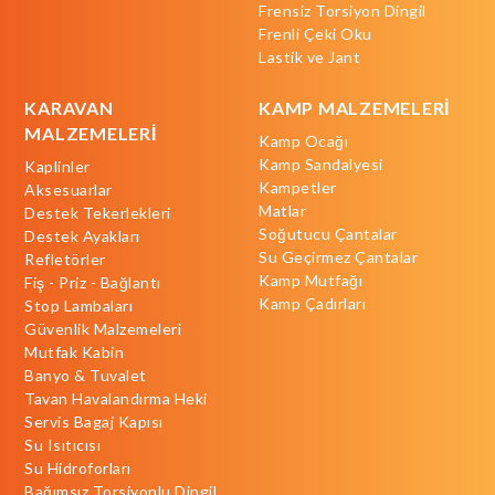
Frensiz Torsiyon Dingil
Frenli Çeki Oku
Lastik ve Jant
KARAVAN
KAMP MALZEMELERİ
MALZEMELERİ
Kamp Ocağı
Kamp Sandalyesi
Kaplinler
Kampetler
Aksesuarlar
Matlar
Destek Tekerlekleri
Soğutucu Çantalar
Destek Ayakları
Su Geçirmez Çantalar
Refletörler
Kamp Mutfağı
Fiş - Priz - Bağlantı
Kamp Çadırları
Stop Lambaları
Güvenlik Malzemeleri
Mutfak Kabin
Banyo & Tuvalet
Tavan Havalandırma Heki
Servis Bagaj Kapısı
Su Isıtıcısı
Su Hidroforları
Bağımsız Torsiyonlu Dingil