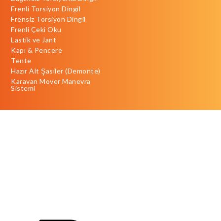
Frenli Torsiyon Dingil
Frensiz Torsiyon Dingil
Frenli Çeki Oku
Lastik ve Jant
Kapı & Pencere
Tente
Hazır Alt Şasiler (Demonte)
Karavan Mover Manevra
Sistemi