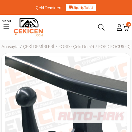
Çeki Demirleri
Sipariş Takibi
Menu
0
Anasayfa
ÇEKİ DEMİRLERİ
FORD - Çeki Demiri
FORD FOCUS - Çek
›