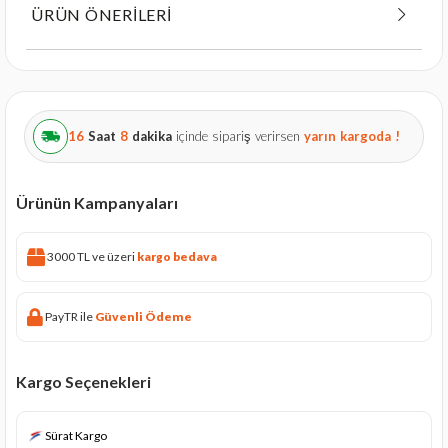
ÜRÜN ÖNERILERI
16
Saat
8
dakika
içinde sipariş verirsen
yarın
kargoda !
Ürünün Kampanyaları
3000 TL ve üzeri
kargo bedava
PayTR ile
Güvenli Ödeme
Kargo Seçenekleri
Sürat Kargo