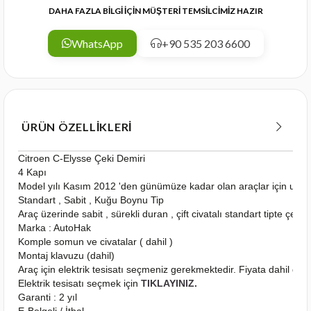
DAHA FAZLA BİLGİ İÇİN MÜŞTERİ TEMSİLCİMİZ HAZIR
WhatsApp
+90 535 203 6600
ÜRÜN ÖZELLIKLERI
Citroen C-Elysse Çeki Demiri
4 Kapı
Model yılı Kasım 2012 'den günümüze kadar olan araçlar için uyg
Standart , Sabit , Kuğu Boynu Tip
Araç üzerinde sabit , sürekli duran , çift civatalı standart tipte çeki
Marka : AutoHak
Komple somun ve civatalar ( dahil )
Montaj klavuzu (dahil)
Araç için elektrik tesisatı seçmeniz gerekmektedir. Fiyata dahil deği
Elektrik tesisatı seçmek için
TIKLAYINIZ.
Garanti : 2 yıl
E-Belgeli / İthal