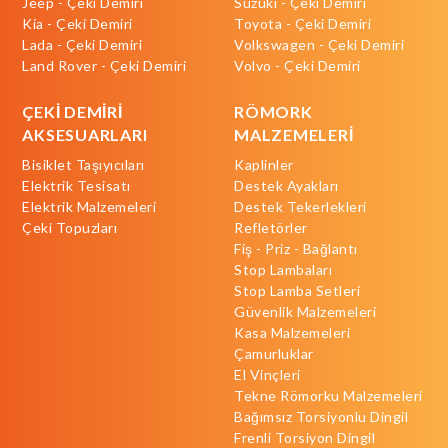
Jeep - Çeki Demiri
Suzuki - Çeki Demiri
Kia - Çeki Demiri
Toyota - Çeki Demiri
Lada - Çeki Demiri
Volkswagen - Çeki Demiri
Land Rover - Çeki Demiri
Volvo - Çeki Demiri
ÇEKİ DEMİRİ
RÖMORK
AKSESUARLARI
MALZEMELERİ
Bisiklet Taşıyıcıları
Kaplinler
Elektrik Tesisatı
Destek Ayakları
Elektrik Malzemeleri
Destek Tekerlekleri
Çeki Topuzları
Refletörler
Fiş - Priz - Bağlantı
Stop Lambaları
Stop Lamba Setleri
Güvenlik Malzemeleri
Kasa Malzemeleri
Çamurluklar
El Vinçleri
Tekne Römorku Malzemeleri
Bağımsız Torsiyonlu Dingil
Frenli Torsiyon Dingil