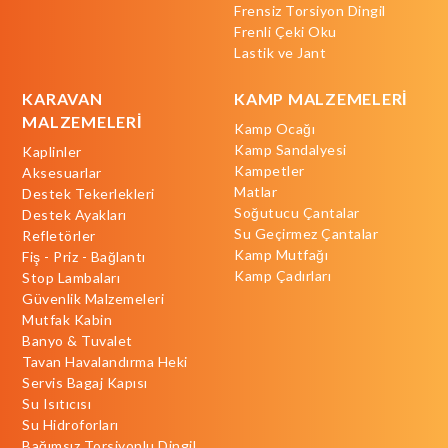
Frensiz Torsiyon Dingil
Frenli Çeki Oku
Lastik ve Jant
KARAVAN
KAMP MALZEMELERİ
MALZEMELERİ
Kamp Ocağı
Kamp Sandalyesi
Kaplinler
Kampetler
Aksesuarlar
Matlar
Destek Tekerlekleri
Soğutucu Çantalar
Destek Ayakları
Su Geçirmez Çantalar
Refletörler
Kamp Mutfağı
Fiş - Priz - Bağlantı
Kamp Çadırları
Stop Lambaları
Güvenlik Malzemeleri
Mutfak Kabin
Banyo & Tuvalet
Tavan Havalandırma Heki
Servis Bagaj Kapısı
Su Isıtıcısı
Su Hidroforları
Bağımsız Torsiyonlu Dingil