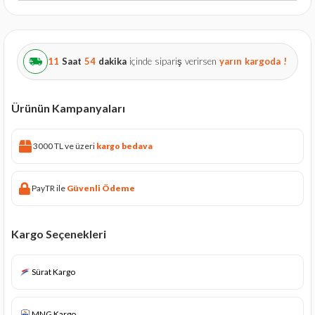
11
Saat
54
dakika
içinde sipariş verirsen
yarın
kargoda !
Ürünün Kampanyaları
3000 TL ve üzeri
kargo bedava
PayTR ile
Güvenli Ödeme
Kargo Seçenekleri
Sürat Kargo
MNG Kargo