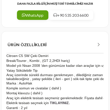
DAHA FAZLA BİLGİ İÇİN MÜŞTERİ TEMSİLCİMİZ HAZIR
WhatsApp
+90 535 203 6600
ÜRÜN ÖZELLIKLERI
Citroen C5 SW Çeki Demiri
Break/Tourer , Kombi , (GT 2,2HDI hariç)
Model yılı Nisan 2008 'den günümüze kadar olan araçlar için uygu
Yatay Sökülebilir Tip
Araç üzerinde sürekli durması gerekmeyen , dilediğiniz zaman kola
takabileceğiniz , yatay şekilde ( ileri - geri ) sök-tak tipte çeki demiri
Marka : AutoHak
Komple somun ve civatalar ( dahil )
Montaj klavuzu ( dahil )
Araç için elektrik tesisatı seçmeniz gerekmektedir. Fiyata dahil deği
Elektrik tesisatı seçmek için
TIKLAYINIZ.
Garanti : 2 yıl