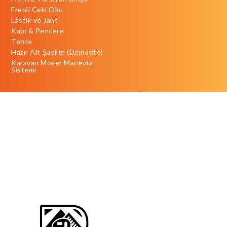
Frenli Çeki Oku
Lastik ve Jant
Kapı & Pencere
Tente
Hazır Alt Şasiler (Demonte)
Karavan Mover Manevra
Sistemi