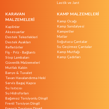
Lastik ve Jant
KARAVAN
KAMP MALZEMELERİ
MALZEMELERİ
Kamp Ocağı
Kamp Sandalyesi
Kaplinler
Kampetler
Aksesuarlar
Matlar
Destek Tekerlekleri
Soğutucu Çantalar
Destek Ayakları
Su Geçirmez Çantalar
Refletörler
Kamp Mutfağı
Fiş - Priz - Bağlantı
Kamp Çadırları
Stop Lambaları
Güvenlik Malzemeleri
Mutfak Kabin
Banyo & Tuvalet
Tavan Havalandırma Heki
Servis Bagaj Kapısı
Su Isıtıcısı
Su Hidroforları
Bağımsız Torsiyonlu Dingil
Frenli Torsiyon Dingil
Frensiz Torsiyon Dingil