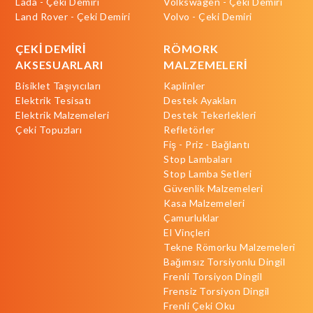
Lada - Çeki Demiri
Volkswagen - Çeki Demiri
Land Rover - Çeki Demiri
Volvo - Çeki Demiri
ÇEKİ DEMİRİ
RÖMORK
AKSESUARLARI
MALZEMELERİ
Bisiklet Taşıyıcıları
Kaplinler
Elektrik Tesisatı
Destek Ayakları
Elektrik Malzemeleri
Destek Tekerlekleri
Çeki Topuzları
Refletörler
Fiş - Priz - Bağlantı
Stop Lambaları
Stop Lamba Setleri
Güvenlik Malzemeleri
Kasa Malzemeleri
Çamurluklar
El Vinçleri
Tekne Römorku Malzemeleri
Bağımsız Torsiyonlu Dingil
Frenli Torsiyon Dingil
Frensiz Torsiyon Dingil
Frenli Çeki Oku