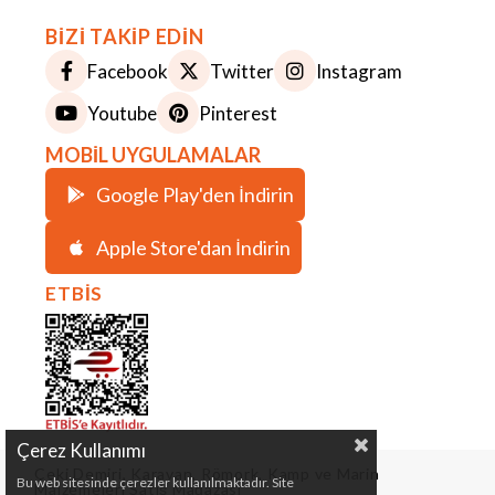
BİZİ TAKİP EDİN
Facebook
Twitter
Instagram
Youtube
Pinterest
MOBİL UYGULAMALAR
Google Play'den İndirin
Apple Store'dan İndirin
ETBİS
Çerez Kullanımı
Çeki Demiri, Karavan, Römork, Kamp ve Marin
Bu web sitesinde çerezler kullanılmaktadır. Site
Malzemeleri Satış Mağazası