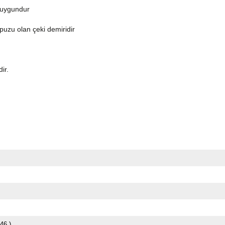
 uygundur
topuzu olan çeki demiridir
dir.
46 )