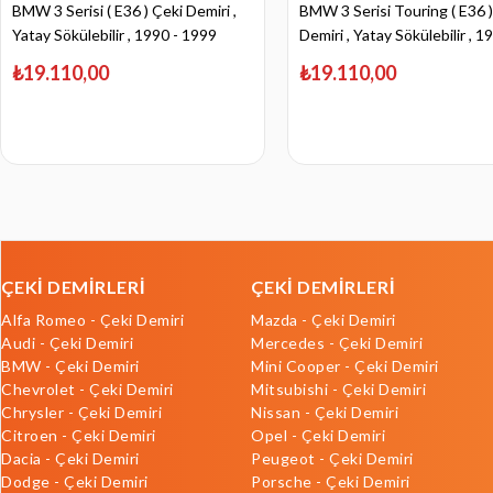
BMW 3 Serisi ( E36 ) Çeki Demiri ,
BMW 3 Serisi Touring ( E36 )
Yatay Sökülebilir , 1990 - 1999
Demiri , Yatay Sökülebilir , 1
1999
₺19.110,00
₺19.110,00
ÇEKİ DEMİRLERİ
ÇEKİ DEMİRLERİ
Alfa Romeo - Çeki Demiri
Mazda - Çeki Demiri
Audi - Çeki Demiri
Mercedes - Çeki Demiri
BMW - Çeki Demiri
Mini Cooper - Çeki Demiri
Chevrolet - Çeki Demiri
Mitsubishi - Çeki Demiri
Chrysler - Çeki Demiri
Nissan - Çeki Demiri
Citroen - Çeki Demiri
Opel - Çeki Demiri
Dacia - Çeki Demiri
Peugeot - Çeki Demiri
Dodge - Çeki Demiri
Porsche - Çeki Demiri