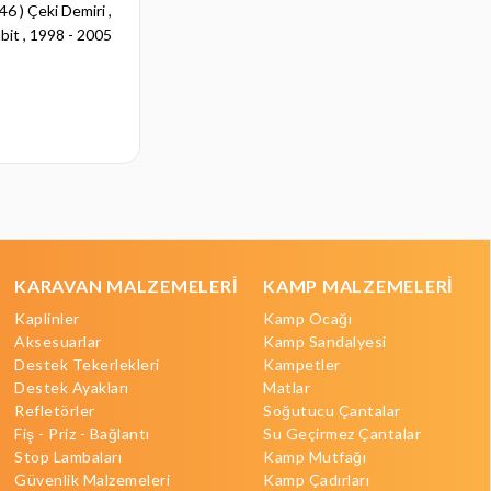
6 ) Çeki Demiri ,
BMW 3 Serisi ( E90 ) Çeki Demiri ,
it , 1998 - 2005
Yatay Sökülebilir , 2005 - 2012
₺19.110,00
KARAVAN MALZEMELERİ
KAMP MALZEMELERİ
Kaplinler
Kamp Ocağı
Aksesuarlar
Kamp Sandalyesi
Destek Tekerlekleri
Kampetler
Destek Ayakları
Matlar
Refletörler
Soğutucu Çantalar
Fiş - Priz - Bağlantı
Su Geçirmez Çantalar
Stop Lambaları
Kamp Mutfağı
Güvenlik Malzemeleri
Kamp Çadırları