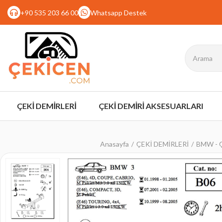
+90 535 203 66 00
Whatsapp Destek
ÇEKİ DEMİRLERİ
ÇEKİ DEMİRİ AKSESUARLARI
Anasayfa
ÇEKİ DEMİRLERİ
BMW - Ç