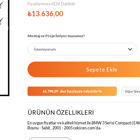
Fiyatlarımıza KDV Dahildir
₺13.636,00
›
Montaj ve Proje İstiyor musunuz?
₺1.798,29
`den başlayan taksitlerle
Diğer Taks
ÜRÜNÜN ÖZELLİKLERİ
En uygun fiyatlar ve kaliteli hizmet ile BMW 3 Serisi Compact ( E46
Boynu - Sabit , 2001 - 2005 cekicen.com'da.