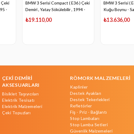
 Çeki
BMW 3 Serisi Compact ( E36 ) Çeki
BMW 3 Serisi ( E4
995 -
Demiri , Yatay Sökülebilir , 1994 -
Kuğu Boynu - Sab
2001
₺19.110,00
₺13.636,00
ÇEKİ DEMİRİ
RÖMORK MALZEMELERİ
AKSESUARLARI
Kaplinler
Destek Ayakları
Bisiklet Taşıyıcıları
Destek Tekerlekleri
Elektrik Tesisatı
Refletörler
Elektrik Malzemeleri
Fiş - Priz - Bağlantı
Çeki Topuzları
Stop Lambaları
Stop Lamba Setleri
Güvenlik Malzemeleri