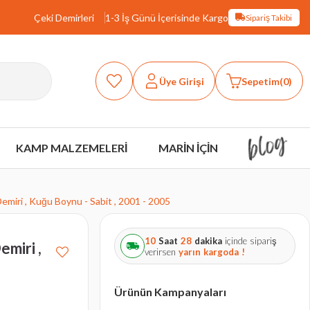
Çeki Demirleri
1-3 İş Günü İçerisinde Kargo
Sipariş Takibi
Üye Girişi
Sepetim
0
KAMP MALZEMELERİ
MARİN İÇİN
emiri , Kuğu Boynu - Sabit , 2001 - 2005
10
Saat
28
dakika
içinde sipariş
miri ,
verirsen
yarın
kargoda !
Ürünün Kampanyaları