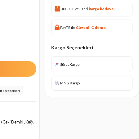
3000 TL ve üzeri
kargo bedava
PayTR ile
Güvenli Ödeme
Kargo Seçenekleri
Sürat Kargo
MNG Kargo
it Seçenekleri
 ) Çeki Demiri , Kuğu