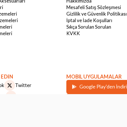
Aksesuarları
Hakkımızda
ri
Mesafeli Satış Sözleşmesi
emeleri
Gizlilik ve Güvenlik Politikası
zemeleri
İptal ve İade Koşulları
meleri
Sıkça Sorulan Sorulan
eleri
KVKK
 EDİN
MOBİL UYGULAMALAR
ok
Twitter
Google Play'den İndir
ram
Youtube
Apple Store'dan İndir
st