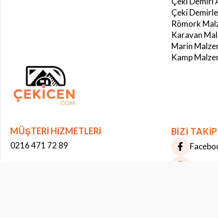
Çeki Demiri 
Çeki Demirle
Römork Malz
Karavan Mal
Marin Malze
Kamp Malzem
Çerez Kullanımı
Bu web sitesinde çerezler kullanılmaktadır. Site deneyiminizi iyileştirmek ve
kişiselleştirmek için çerezler kullanıyoruz. Bazı çerezler istatistiksel amaçlar
için kullanılırken bazıları üçüncü taraf hizmetler tarafından kullanılır.
Daha
fazla bilgi
MÜŞTERİ HİZMETLERİ
BİZİ TAKİP
0216 471 72 89
Facebo
Instag
WHATSAPP DESTEK
+90 535 203 66 00
Pintere
BİZE YAZIN
[email protected]