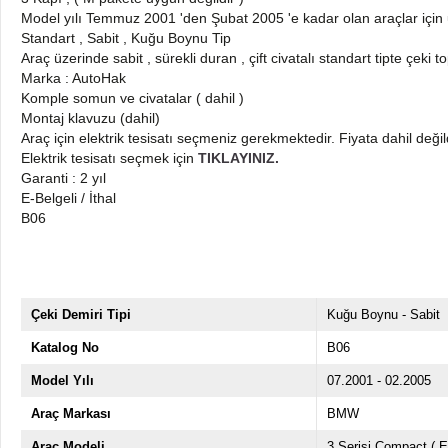
Model yılı Temmuz 2001 'den Şubat 2005 'e kadar olan araçlar için
Standart , Sabit , Kuğu Boynu Tip
Araç üzerinde sabit , sürekli duran , çift civatalı standart tipte çeki 
Marka : AutoHak
Komple somun ve civatalar ( dahil )
Montaj klavuzu (dahil)
Araç için elektrik tesisatı seçmeniz gerekmektedir. Fiyata dahil değil
Elektrik tesisatı seçmek için
TIKLAYINIZ.
Garanti : 2 yıl
E-Belgeli / İthal
B06
Çeki Demiri Tipi
Kuğu Boynu - Sabit
Katalog No
B06
Model Yılı
07.2001 - 02.2005
Araç Markası
BMW
Araç Modeli
3 Serisi Compact ( E