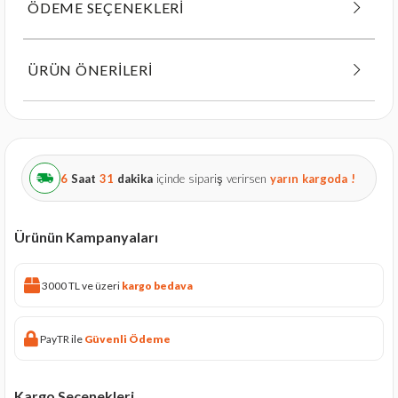
ÖDEME SEÇENEKLERI
ÜRÜN ÖNERILERI
6
Saat
31
dakika
içinde sipariş verirsen
yarın
kargoda !
Ürünün Kampanyaları
3000 TL ve üzeri
kargo bedava
PayTR ile
Güvenli Ödeme
Kargo Seçenekleri