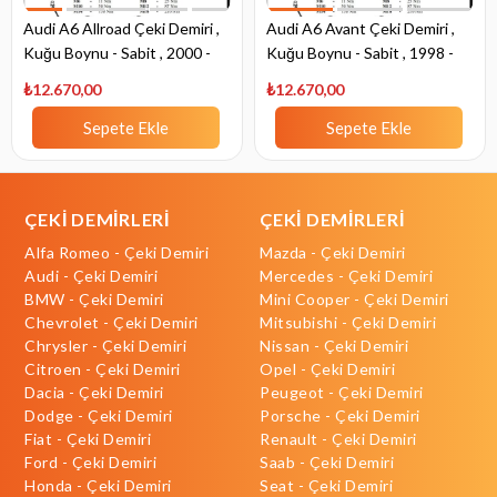
Audi A6 Allroad Çeki Demiri ,
Audi A6 Avant Çeki Demiri ,
Kuğu Boynu - Sabit , 2000 -
Kuğu Boynu - Sabit , 1998 -
2005
2005
₺12.670,00
₺12.670,00
Sepete Ekle
Sepete Ekle
ÇEKİ DEMİRLERİ
ÇEKİ DEMİRLERİ
Alfa Romeo - Çeki Demiri
Mazda - Çeki Demiri
Audi - Çeki Demiri
Mercedes - Çeki Demiri
BMW - Çeki Demiri
Mini Cooper - Çeki Demiri
Chevrolet - Çeki Demiri
Mitsubishi - Çeki Demiri
Chrysler - Çeki Demiri
Nissan - Çeki Demiri
Citroen - Çeki Demiri
Opel - Çeki Demiri
Dacia - Çeki Demiri
Peugeot - Çeki Demiri
Dodge - Çeki Demiri
Porsche - Çeki Demiri
Fiat - Çeki Demiri
Renault - Çeki Demiri
Ford - Çeki Demiri
Saab - Çeki Demiri
Honda - Çeki Demiri
Seat - Çeki Demiri