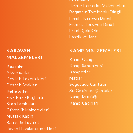
Tekne Römorku Malzemeleri
Bağımsız Torsiyonlu Dingil
Frenli Torsiyon Dingil
Frensiz Torsiyon Dingil
Frenli Çeki Oku
Lastik ve Jant
KARAVAN
KAMP MALZEMELERİ
MALZEMELERİ
Kamp Ocağı
Kamp Sandalyesi
Kaplinler
Kampetler
Aksesuarlar
Matlar
Destek Tekerlekleri
Soğutucu Çantalar
Destek Ayakları
Su Geçirmez Çantalar
Refletörler
Kamp Mutfağı
Fiş - Priz - Bağlantı
Kamp Çadırları
Stop Lambaları
Güvenlik Malzemeleri
Mutfak Kabin
Banyo & Tuvalet
Tavan Havalandırma Heki