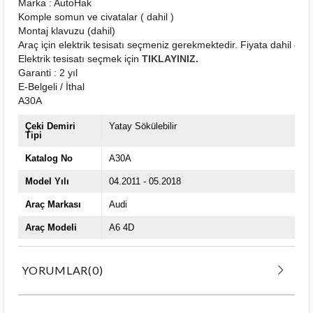
Marka : AutoHak
Komple somun ve civatalar ( dahil )
Montaj klavuzu (dahil)
Araç için elektrik tesisatı seçmeniz gerekmektedir. Fiyata dahil deği
Elektrik tesisatı seçmek için
TIKLAYINIZ.
Garanti : 2 yıl
E-Belgeli / İthal
A30A
Çeki Demiri
Yatay Sökülebilir
Tipi
Katalog No
A30A
Model Yılı
04.2011 - 05.2018
Araç Markası
Audi
Araç Modeli
A6 4D
YORUMLAR
(0)