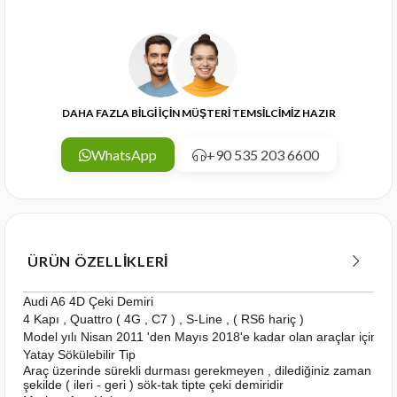
DAHA FAZLA BİLGİ İÇİN MÜŞTERİ TEMSİLCİMİZ HAZIR
WhatsApp
+90 535 203 6600
ÜRÜN ÖZELLIKLERI
Audi A6 4D Çeki Demiri
4 Kapı , Quattro ( 4G , C7 ) , S-Line , ( RS6 hariç )
Model yılı Nisan 2011 'den Mayıs 2018'e kadar olan araçlar için u
Yatay Sökülebilir Tip
Araç üzerinde sürekli durması gerekmeyen , dilediğiniz zaman kolay
şekilde ( ileri - geri ) sök-tak tipte çeki demiridir