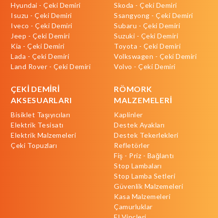
Hyundai - Çeki Demiri
Skoda - Çeki Demiri
Isuzu - Çeki Demiri
Ssangyong - Çeki Demiri
Iveco - Çeki Demiri
Subaru - Çeki Demiri
Jeep - Çeki Demiri
Suzuki - Çeki Demiri
Kia - Çeki Demiri
Toyota - Çeki Demiri
Lada - Çeki Demiri
Volkswagen - Çeki Demiri
Land Rover - Çeki Demiri
Volvo - Çeki Demiri
ÇEKİ DEMİRİ
RÖMORK
AKSESUARLARI
MALZEMELERİ
Bisiklet Taşıyıcıları
Kaplinler
Elektrik Tesisatı
Destek Ayakları
Elektrik Malzemeleri
Destek Tekerlekleri
Çeki Topuzları
Refletörler
Fiş - Priz - Bağlantı
Stop Lambaları
Stop Lamba Setleri
Güvenlik Malzemeleri
Kasa Malzemeleri
Çamurluklar
El Vinçleri