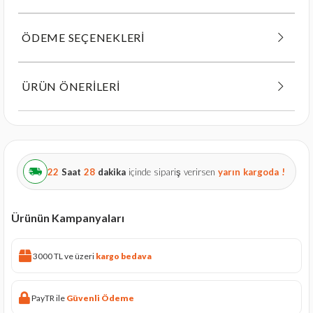
ÖDEME SEÇENEKLERI
ÜRÜN ÖNERILERI
22
Saat
28
dakika
içinde sipariş verirsen
yarın
kargoda !
Ürünün Kampanyaları
3000 TL ve üzeri
kargo bedava
PayTR ile
Güvenli Ödeme