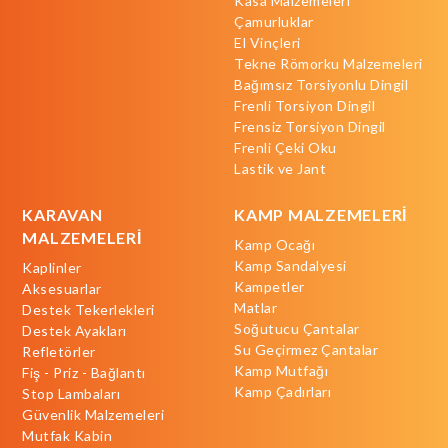
Kasa Malzemeleri
Çamurluklar
El Vinçleri
Tekne Römorku Malzemeleri
Bağımsız Torsiyonlu Dingil
Frenli Torsiyon Dingil
Frensiz Torsiyon Dingil
Frenli Çeki Oku
Lastik ve Jant
KARAVAN
KAMP MALZEMELERİ
MALZEMELERİ
Kamp Ocağı
Kamp Sandalyesi
Kaplinler
Kampetler
Aksesuarlar
Matlar
Destek Tekerlekleri
Soğutucu Çantalar
Destek Ayakları
Su Geçirmez Çantalar
Refletörler
Kamp Mutfağı
Fiş - Priz - Bağlantı
Kamp Çadırları
Stop Lambaları
Güvenlik Malzemeleri
Mutfak Kabin