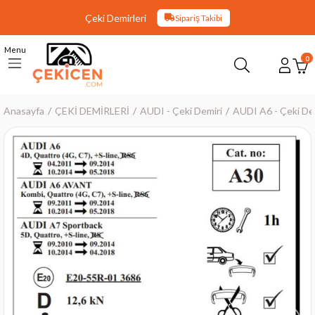
Çeki Demirleri
Sipariş Takibi
Menu
0
Anasayfa
ÇEKİ DEMİRLERİ
AUDI - Çeki Demiri
AUDI A6 - Çeki De