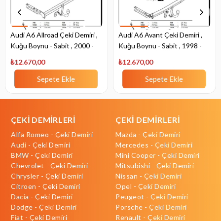
Audi A6 Allroad Çeki Demiri ,
Audi A6 Avant Çeki Demiri ,
Kuğu Boynu - Sabit , 2000 -
Kuğu Boynu - Sabit , 1998 -
2005
2005
₺12.670,00
₺12.670,00
Sepete Ekle
Sepete Ekle
ÇEKİ DEMİRLERİ
ÇEKİ DEMİRLERİ
Alfa Romeo - Çeki Demiri
Mazda - Çeki Demiri
Audi - Çeki Demiri
Mercedes - Çeki Demiri
BMW - Çeki Demiri
Mini Cooper - Çeki Demiri
Chevrolet - Çeki Demiri
Mitsubishi - Çeki Demiri
Chrysler - Çeki Demiri
Nissan - Çeki Demiri
Citroen - Çeki Demiri
Opel - Çeki Demiri
Dacia - Çeki Demiri
Peugeot - Çeki Demiri
Dodge - Çeki Demiri
Porsche - Çeki Demiri
Fiat - Çeki Demiri
Renault - Çeki Demiri