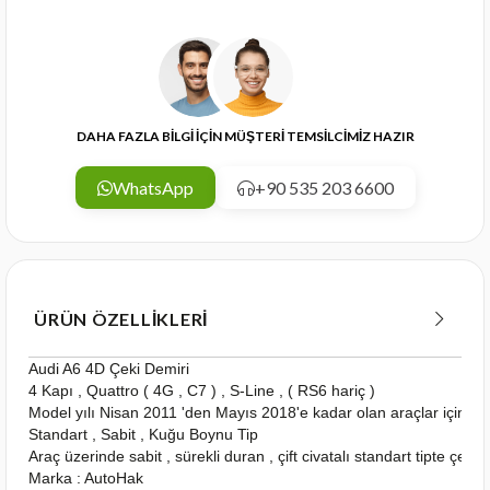
DAHA FAZLA BİLGİ İÇİN MÜŞTERİ TEMSİLCİMİZ HAZIR
WhatsApp
+90 535 203 6600
ÜRÜN ÖZELLIKLERI
Audi A6 4D Çeki Demiri
4 Kapı , Quattro ( 4G , C7 ) , S-Line , ( RS6 hariç )
Model yılı Nisan 2011 'den Mayıs 2018'e kadar olan araçlar için u
Standart , Sabit , Kuğu Boynu Tip
Araç üzerinde sabit , sürekli duran , çift civatalı standart tipte çeki
Marka : AutoHak