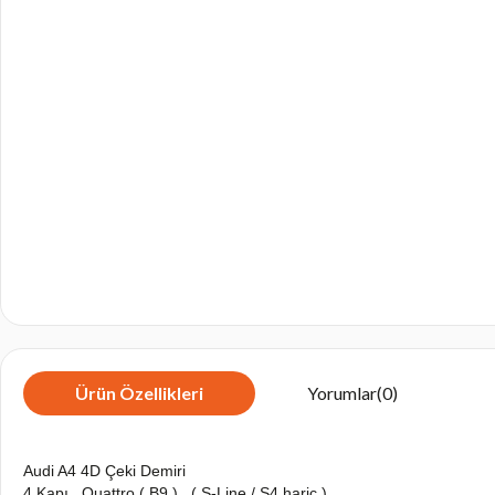
Ürün Özellikleri
Yorumlar
(0)
Audi A4 4D Çeki Demiri
4 Kapı , Quattro ( B9 ) , ( S-Line / S4 hariç )