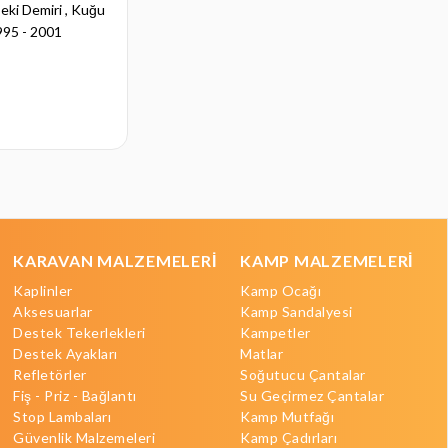
eki Demiri , Kuğu
Audi A4 4D Çeki Demiri , Kuğu
995 - 2001
Boynu - Sabit , 2000 - 2007
₺12.348,00
KARAVAN MALZEMELERİ
KAMP MALZEMELERİ
Kaplinler
Kamp Ocağı
Aksesuarlar
Kamp Sandalyesi
Destek Tekerlekleri
Kampetler
Destek Ayakları
Matlar
Refletörler
Soğutucu Çantalar
Fiş - Priz - Bağlantı
Su Geçirmez Çantalar
Stop Lambaları
Kamp Mutfağı
Güvenlik Malzemeleri
Kamp Çadırları