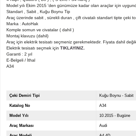
Model yılı Ekim 2015 'den günümüze kadar olan araçlar için uygun
Standart , Sabit , Kuğu Boynu Tip
Araç üzerinde sabit , sürekli duran , çift civatalı standart tipte çeki 
Marka : AutoHak
Komple somun ve civatalar ( dahil )
Montaj klavuzu (dahil)
Araç için elektrik tesisatı seçmeniz gerekmektedir. Fiyata dahil değil
Elektrik tesisatı seçmek için
TIKLAYINIZ.
Garanti : 2 yıl
E-Belgeli / İthal
A34
Çeki Demiri Tipi
Kuğu Boynu - Sabit
Katalog No
A34
Model Yılı
10.2015 - Bugüne
Araç Markası
Audi
Araç Modeli
A4 4D