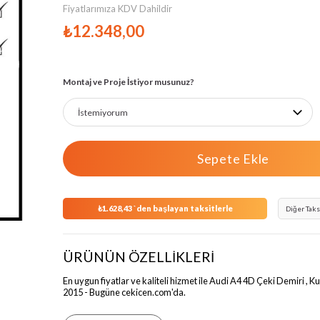
Fiyatlarımıza KDV Dahildir
₺12.348,00
›
Montaj ve Proje İstiyor musunuz?
₺1.628,43
`den başlayan taksitlerle
Diğer Taks
ÜRÜNÜN ÖZELLİKLERİ
En uygun fiyatlar ve kaliteli hizmet ile Audi A4 4D Çeki Demiri , Ku
2015 - Bugüne cekicen.com'da.