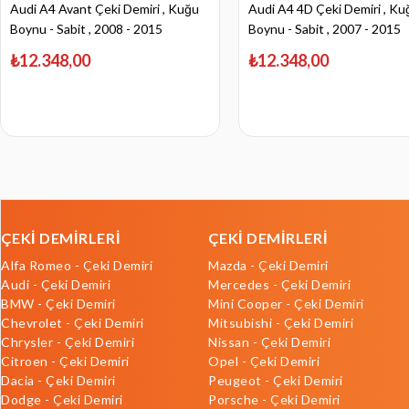
Audi A4 Avant Çeki Demiri , Kuğu
Audi A4 4D Çeki Demiri , Ku
Boynu - Sabit , 2008 - 2015
Boynu - Sabit , 2007 - 2015
₺12.348,00
₺12.348,00
ÇEKİ DEMİRLERİ
ÇEKİ DEMİRLERİ
Alfa Romeo - Çeki Demiri
Mazda - Çeki Demiri
Audi - Çeki Demiri
Mercedes - Çeki Demiri
BMW - Çeki Demiri
Mini Cooper - Çeki Demiri
Chevrolet - Çeki Demiri
Mitsubishi - Çeki Demiri
Chrysler - Çeki Demiri
Nissan - Çeki Demiri
Citroen - Çeki Demiri
Opel - Çeki Demiri
Dacia - Çeki Demiri
Peugeot - Çeki Demiri
Dodge - Çeki Demiri
Porsche - Çeki Demiri