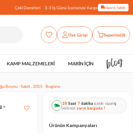
Çeki Demirleri
1-3 İş Günü İçerisinde Kargo
Sipariş Takibi
Üye Girişi
Sepetim
0
KAMP MALZEMELERİ
MARİN İÇİN
ğu Boynu - Sabit , 2015 - Bugüne
18
Saat
7
dakika
içinde sipariş
 -
verirsen
yarın
kargoda !
Ürünün Kampanyaları