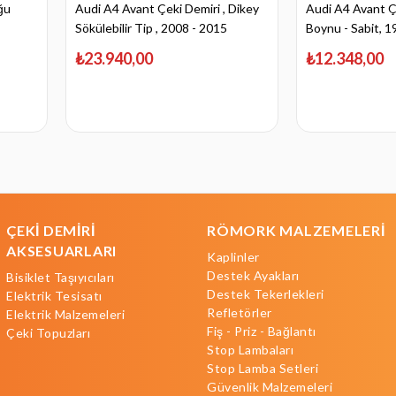
ğu
Audi A4 Avant Çeki Demiri , Dikey
Audi A4 Avant Ç
Sökülebilir Tip , 2008 - 2015
Boynu - Sabit, 1
₺23.940,00
₺12.348,00
ÇEKİ DEMİRİ
RÖMORK MALZEMELERİ
AKSESUARLARI
Kaplinler
Destek Ayakları
Bisiklet Taşıyıcıları
Destek Tekerlekleri
Elektrik Tesisatı
Refletörler
Elektrik Malzemeleri
Fiş - Priz - Bağlantı
Çeki Topuzları
Stop Lambaları
Stop Lamba Setleri
Güvenlik Malzemeleri