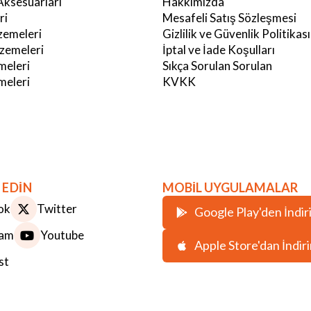
Aksesuarları
Hakkımızda
ri
Mesafeli Satış Sözleşmesi
emeleri
Gizlilik ve Güvenlik Politikası
zemeleri
İptal ve İade Koşulları
meleri
Sıkça Sorulan Sorulan
eleri
KVKK
 EDİN
MOBİL UYGULAMALAR
ok
Twitter
Google Play'den İndir
ram
Youtube
Apple Store'dan İndir
st