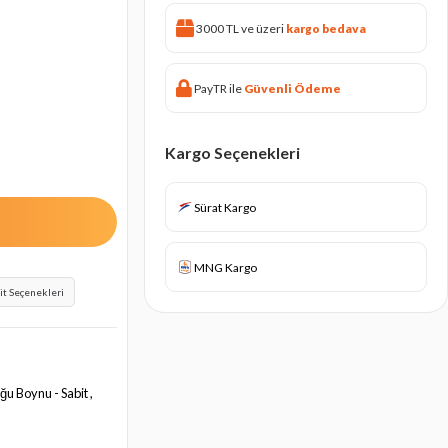
3000 TL ve üzeri
kargo bedava
PayTR ile
Güvenli Ödeme
Kargo Seçenekleri
Sürat Kargo
MNG Kargo
it Seçenekleri
ğu Boynu - Sabit ,