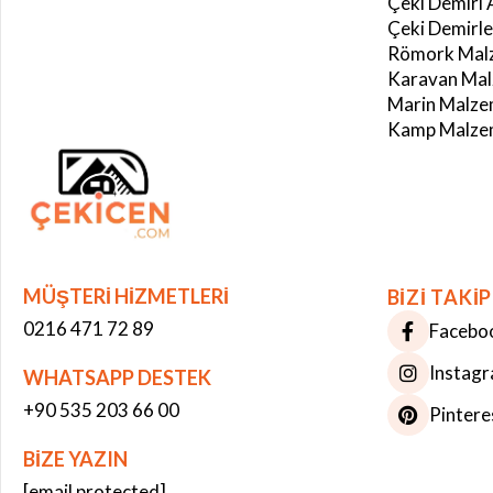
Çeki Demiri 
Çeki Demirle
Römork Malz
Karavan Mal
Marin Malze
Kamp Malzem
MÜŞTERİ HİZMETLERİ
BİZİ TAKİP
0216 471 72 89
Facebo
Instag
WHATSAPP DESTEK
+90 535 203 66 00
Pintere
BİZE YAZIN
Çerez Kullanımı
[email protected]