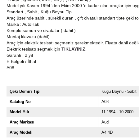
Model yılı Kasım 1994 'den Ekim 2000 'e kadar olan araçlar için u
Standart , Sabit , Kuğu Boynu Tip
Araç üzerinde sabit , sürekli duran , çift civatalı standart tipte çeki 
Marka : AutoHak
Komple somun ve civatalar ( dahil )
Montaj klavuzu (dahil)
Araç için elektrik tesisatı seçmeniz gerekmektedir. Fiyata dahil değil
Elektrik tesisatı seçmek için
TIKLAYINIZ.
Garanti : 2 yıl
E-Belgeli / İthal
A08
Çeki Demiri Tipi
Kuğu Boynu - Sabit
Katalog No
A08
Model Yılı
11.1994 - 10.2000
Araç Markası
Audi
Araç Modeli
A4 4D