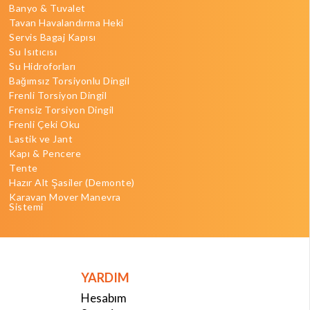
Banyo & Tuvalet
Tavan Havalandırma Heki
Servis Bagaj Kapısı
Su Isıtıcısı
Su Hidroforları
Bağımsız Torsiyonlu Dingil
Frenli Torsiyon Dingil
Frensiz Torsiyon Dingil
Frenli Çeki Oku
Lastik ve Jant
Kapı & Pencere
Tente
Hazır Alt Şasiler (Demonte)
Karavan Mover Manevra
Sistemi
YARDIM
Hesabım