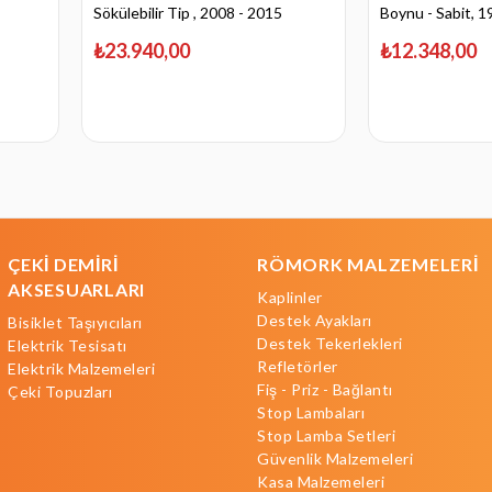
Sökülebilir Tip , 2008 - 2015
Boynu - Sabit, 1
₺23.940,00
₺12.348,00
ÇEKİ DEMİRİ
RÖMORK MALZEMELERİ
AKSESUARLARI
Kaplinler
Destek Ayakları
Bisiklet Taşıyıcıları
Destek Tekerlekleri
Elektrik Tesisatı
Refletörler
Elektrik Malzemeleri
Fiş - Priz - Bağlantı
Çeki Topuzları
Stop Lambaları
Stop Lamba Setleri
Güvenlik Malzemeleri
Kasa Malzemeleri