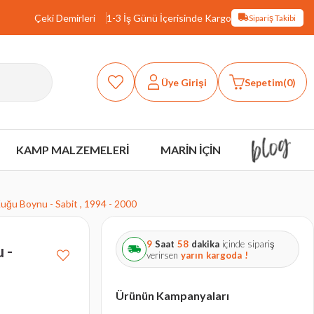
Çeki Demirleri
1-3 İş Günü İçerisinde Kargo
Sipariş Takibi
Üye Girişi
Sepetim
0
KAMP MALZEMELERİ
MARİN İÇİN
uğu Boynu - Sabit , 1994 - 2000
9
Saat
58
dakika
içinde sipariş
 -
verirsen
yarın
kargoda !
Ürünün Kampanyaları