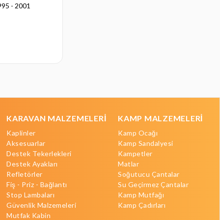
995 - 2001
Boynu - Sabit , 2000 - 2007
₺12.348,00
KARAVAN MALZEMELERİ
KAMP MALZEMELERİ
Kaplinler
Kamp Ocağı
Aksesuarlar
Kamp Sandalyesi
Destek Tekerlekleri
Kampetler
Destek Ayakları
Matlar
Refletörler
Soğutucu Çantalar
Fiş - Priz - Bağlantı
Su Geçirmez Çantalar
Stop Lambaları
Kamp Mutfağı
Güvenlik Malzemeleri
Kamp Çadırları
Mutfak Kabin