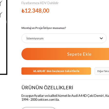
Fiyatlarımıza KDV Dahildir
₺12.348,00
›
Montaj ve Proje İstiyor musunuz?
₺1.628,43
`den başlayan taksitlerle
Diğer Taks
ÜRÜNÜN ÖZELLİKLERİ
En uygun fiyatlar ve kaliteli hizmet ile Audi A4 4D Çeki Demiri , Ku
1994 - 2000 cekicen.com'da.