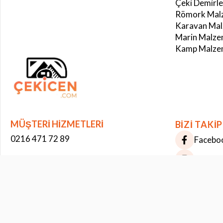
Çeki Demirle
Römork Malz
Karavan Mal
Marin Malze
Kamp Malzem
Çerez Kullanımı
Bu web sitesinde çerezler kullanılmaktadır. Site deneyiminizi iyileştirmek ve
kişiselleştirmek için çerezler kullanıyoruz. Bazı çerezler istatistiksel amaçlar
için kullanılırken bazıları üçüncü taraf hizmetler tarafından kullanılır.
Daha
fazla bilgi
MÜŞTERİ HİZMETLERİ
BİZİ TAKİP
0216 471 72 89
Facebo
Instag
WHATSAPP DESTEK
+90 535 203 66 00
Pintere
BİZE YAZIN
[email protected]