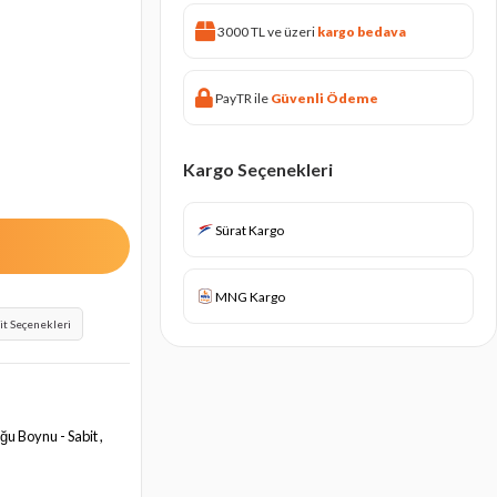
3000 TL ve üzeri
kargo bedava
PayTR ile
Güvenli Ödeme
Kargo Seçenekleri
Sürat Kargo
MNG Kargo
it Seçenekleri
ğu Boynu - Sabit ,