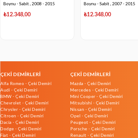
Boynu - Sabit , 2008 - 2015
Boynu - Sabit , 2007 - 2015
₺12.348,00
₺12.348,00
ÇEKİ DEMİRLERİ
ÇEKİ DEMİRLERİ
Alfa Romeo - Çeki Demiri
Mazda - Çeki Demiri
Audi - Çeki Demiri
Mercedes - Çeki Demiri
BMW - Çeki Demiri
Mini Cooper - Çeki Demiri
Chevrolet - Çeki Demiri
Mitsubishi - Çeki Demiri
Chrysler - Çeki Demiri
Nissan - Çeki Demiri
Citroen - Çeki Demiri
Opel - Çeki Demiri
Dacia - Çeki Demiri
Peugeot - Çeki Demiri
Dodge - Çeki Demiri
Porsche - Çeki Demiri
Fiat - Çeki Demiri
Renault - Çeki Demiri