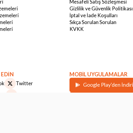
ri
Mesafeli Satış Sözleşmesi
emeleri
Gizlilik ve Güvenlik Politikası
zemeleri
İptal ve İade Koşulları
meleri
Sıkça Sorulan Sorulan
eleri
KVKK
 EDİN
MOBİL UYGULAMALAR
ok
Twitter
Google Play'den İndir
ram
Youtube
Apple Store'dan İndir
st