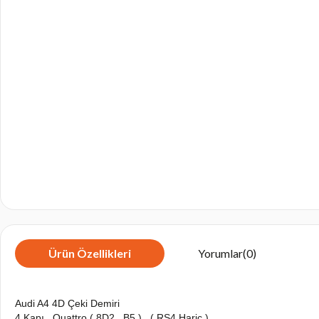
Ürün Özellikleri
Yorumlar
(0)
Audi A4 4D Çeki Demiri
4 Kapı , Quattro ( 8D2 , B5 ) , ( RS4 Hariç )