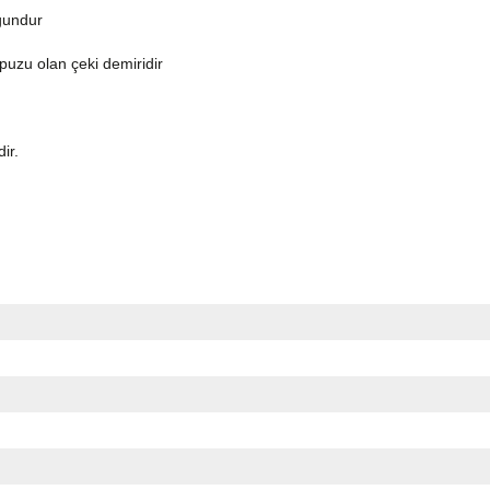
ygundur
topuzu olan çeki demiridir
dir.